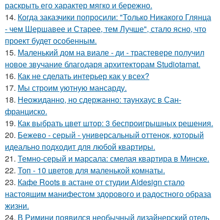
раскрыть его характер мягко и бережно.
14.
Когда заказчики попросили: "Только Никакого Глянца
- чем Шершавее и Старее, тем Лучше", стало ясно, что
проект будет особенным.
15.
Маленький дом на виале - ди - трастевере получил
новое звучание благодаря архитекторам Studiotamat.
16.
Как не сделать интерьер как у всех?
17.
Мы строим уютную мансарду.
18.
Неожиданно, но сдержанно: таунхаус в Сан-
франциско.
19.
Как выбрать цвет штор: 3 беспроигрышных решения.
20.
Бежево - серый - универсальный оттенок, который
идеально подходит для любой квартиры.
21.
Темно-серый и марсала: смелая квартира в Минске.
22.
Топ - 10 цветов для маленькой комнаты.
23.
Кафе Roots в астане от студии Aidesign стало
настоящим манифестом здорового и радостного образа
жизни.
24.
В Римини появился необычный дизайнерский отель