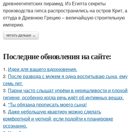
древнеегипетских пирамид. Из Египта секреты
производства гипса распространились на остров Крит, а
оттуда в Древнюю Грецию – величайшую строительную
империю.
читать дальше →
Последние обновления на сайте:
1.
Идеи для вашего вдохновения.
2.
После развода с мужем я одна воспитываю сына, ему
семь лет.
3.
Парни часто слышат упрёки в неряшливости и плохой
гигиене, особенно когда речь идёт об интимных вещах.
4.
"Ты обязана прописать моего сына!
5.
Даже небольшую квартиру можно сделать
комфортной и уютной, если подойти к планировке
осознанно.