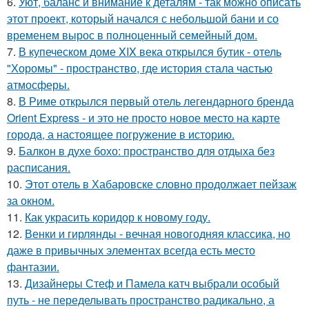
6.
Уют, баланс и внимание к деталям - так можно описать
этот проект, который начался с небольшой бани и со
временем вырос в полноценный семейный дом.
7.
В купеческом доме XIX века открылся бутик - отель
"Хоромы" - пространство, где история стала частью
атмосферы.
8.
В Риме открылся первый отель легендарного бренда
Orient Express - и это не просто новое место на карте
города, а настоящее погружение в историю.
9.
Балкон в духе бохо: пространство для отдыха без
расписания.
10.
Этот отель в Хабаровске словно продолжает пейзаж
за окном.
11.
Как украсить коридор к новому году.
12.
Венки и гирлянды - вечная новогодняя классика, но
даже в привычных элементах всегда есть место
фантазии.
13.
Дизайнеры Стеф и Памела катч выбрали особый
путь - не переделывать пространство радикально, а