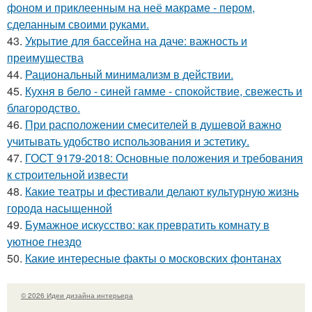
фоном и приклеенным на неё макраме - пером,
сделанным своими руками.
43.
Укрытие для бассейна на даче: важность и
преимущества
44.
Рациональный минимализм в действии.
45.
Кухня в бело - синей гамме - спокойствие, свежесть и
благородство.
46.
При расположении смесителей в душевой важно
учитывать удобство использования и эстетику.
47.
ГОСТ 9179-2018: Основные положения и требования
к строительной извести
48.
Какие театры и фестивали делают культурную жизнь
города насыщенной
49.
Бумажное искусство: как превратить комнату в
уютное гнездо
50.
Какие интересные факты о московских фонтанах
© 2026 Идеи дизайна интерьера