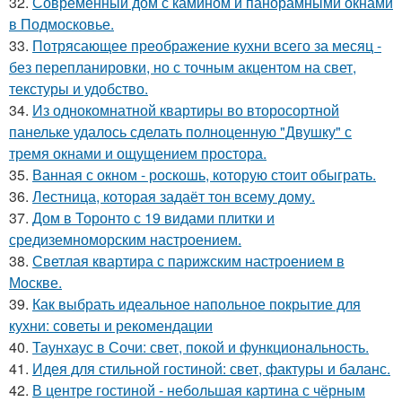
32.
Современный дом с камином и панорамными окнами
в Подмосковье.
33.
Потрясающее преображение кухни всего за месяц -
без перепланировки, но с точным акцентом на свет,
текстуры и удобство.
34.
Из однокомнатной квартиры во второсортной
панельке удалось сделать полноценную "Двушку" с
тремя окнами и ощущением простора.
35.
Ванная с окном - роскошь, которую стоит обыграть.
36.
Лестница, которая задаёт тон всему дому.
37.
Дом в Торонто с 19 видами плитки и
средиземноморским настроением.
38.
Светлая квартира с парижским настроением в
Москве.
39.
Как выбрать идеальное напольное покрытие для
кухни: советы и рекомендации
40.
Таунхаус в Сочи: свет, покой и функциональность.
41.
Идея для стильной гостиной: свет, фактуры и баланс.
42.
В центре гостиной - небольшая картина с чёрным