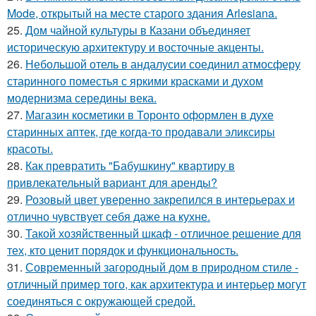
Mode, открытый на месте старого здания Arlesiana.
25.
Дом чайной культуры в Казани объединяет
историческую архитектуру и восточные акценты.
26.
Небольшой отель в андалусии соединил атмосферу
старинного поместья с яркими красками и духом
модернизма середины века.
27.
Магазин косметики в Торонто оформлен в духе
старинных аптек, где когда-то продавали эликсиры
красоты.
28.
Как превратить "Бабушкину" квартиру в
привлекательный вариант для аренды?
29.
Розовый цвет уверенно закрепился в интерьерах и
отлично чувствует себя даже на кухне.
30.
Такой хозяйственный шкаф - отличное решение для
тех, кто ценит порядок и функциональность.
31.
Современный загородный дом в природном стиле -
отличный пример того, как архитектура и интерьер могут
соединяться с окружающей средой.