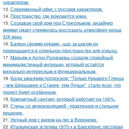
характером.
13.
Современный офис с русским характером.
14.
Пространство, где рождаются идеи.
15.
Создавая свой дом под Стокгольмом, дизайнер
мимми смарт стремилась воссоздать атмосферу конца
XIX века.
16.
Балкон своими руками - шаг за шагом он
превращается в отдельное пространство для отдыха.
17.
Марьям и Антон Разуваевы создали спокойный,
минималистичный интерьер, который остаётся
визуально интересным и функциональным.
18.
Когда заказчики попросили: "Только Никакого Глянца
- чем Шершавее и Старее, тем Лучше", стало ясно, что
проект будет особенным.
19.
Компактный санузел, который работает на 100%.
20.
Стены со звукоизоляцией - практичное и стильное
решение.
21.
Уютный дом с видом на лес в Воронеже.
22.
Итальянская эстетика 1970-х в Барселоне: ресторан