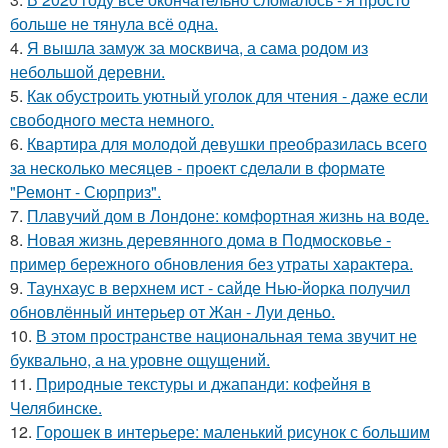
больше не тянула всё одна.
4.
Я вышла замуж за москвича, а сама родом из
небольшой деревни.
5.
Как обустроить уютный уголок для чтения - даже если
свободного места немного.
6.
Квартира для молодой девушки преобразилась всего
за несколько месяцев - проект сделали в формате
"Ремонт - Сюрприз".
7.
Плавучий дом в Лондоне: комфортная жизнь на воде.
8.
Новая жизнь деревянного дома в Подмосковье -
пример бережного обновления без утраты характера.
9.
Таунхаус в верхнем ист - сайде Нью-йорка получил
обновлённый интерьер от Жан - Луи деньо.
10.
В этом пространстве национальная тема звучит не
буквально, а на уровне ощущений.
11.
Природные текстуры и джапанди: кофейня в
Челябинске.
12.
Горошек в интерьере: маленький рисунок с большим