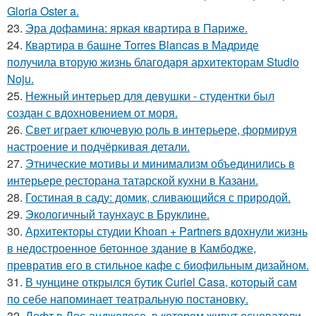
Gloria Oster a.
23.
Эра дофамина: яркая квартира в Париже.
24.
Квартира в башне Torres Blancas в Мадриде
получила вторую жизнь благодаря архитекторам Studio
Noju.
25.
Нежный интерьер для девушки - студентки был
создан с вдохновением от моря.
26.
Свет играет ключевую роль в интерьере, формируя
настроение и подчёркивая детали.
27.
Этнические мотивы и минимализм объединились в
интерьере ресторана татарской кухни в Казани.
28.
Гостиная в саду: домик, сливающийся с природой.
29.
Экологичный таунхаус в Бруклине.
30.
Архитекторы студии Khoan + Partners вдохнули жизнь
в недостроенное бетонное здание в Камбодже,
превратив его в стильное кафе с биофильным дизайном.
31.
В чунцине открылся бутик Curiel Casa, который сам
по себе напоминает театральную постановку.
32.
Лофт в Лос-анджелесе, в котором живут основатели