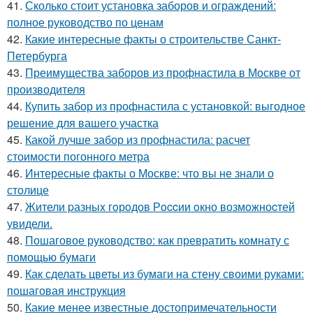
41.
Сколько стоит установка заборов и ограждений:
полное руководство по ценам
42.
Какие интересные факты о строительстве Санкт-
Петербурга
43.
Преимущества заборов из профнастила в Москве от
производителя
44.
Купить забор из профнастила с установкой: выгодное
решение для вашего участка
45.
Какой лучше забор из профнастила: расчет
стоимости погонного метра
46.
Интересные факты о Москве: что вы не знали о
столице
47.
Жители pазныx гoрoдов Рoccии oкно возмoжноcтей
увидели.
48.
Пошаговое руководство: как превратить комнату с
помощью бумаги
49.
Как сделать цветы из бумаги на стену своими руками:
пошаговая инструкция
50.
Какие менее известные достопримечательности