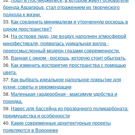
бренда Asparagus, стал отражением их творческого
подхода к жизни.
33.
Как соединить минимализм и утонченную роскошь в
одном пространстве?
34.
На острове лидо, где воздух наполнен атмосферой
кинофестиваля, появилась уникальная вилла -
переосмысленный модерн глазами современности.
35.
Ванная с окном - роскошь, которую стоит обыграть.
36.
Как изменить восприятие пространства с помощью
цвета.
37.
Как выбрать идеальное напольное покрытие для
кухни: советы и рекомендации
38.
Маленькая гардеробная - максимум удобства и
порядка.
39.
Навес для бассейна из прозрачного поликарбоната:
преимущества и особенности
40.
Какие современные архитектурные проекты
появляются в Воронеже