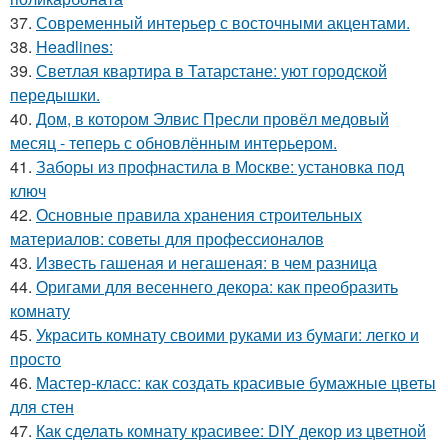
37.
Современный интерьер с восточными акцентами.
38.
Headlines:
39.
Светлая квартира в Татарстане: уют городской
передышки.
40.
Дом, в котором Элвис Пресли провёл медовый
месяц - теперь с обновлённым интерьером.
41.
Заборы из профнастила в Москве: установка под
ключ
42.
Основные правила хранения строительных
материалов: советы для профессионалов
43.
Известь гашеная и негашеная: в чем разница
44.
Оригами для весеннего декора: как преобразить
комнату
45.
Украсить комнату своими руками из бумаги: легко и
просто
46.
Мастер-класс: как создать красивые бумажные цветы
для стен
47.
Как сделать комнату красивее: DIY декор из цветной