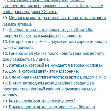
путешественников оформлены с отсылкой к круизным
лайнерам середины XX века.
10.
Миланская квартира в зелёных тонах: от оливкового
до изумрудного.
11.
Зелёная тропа - это формат отдыха Slow Life:
природа без суеты и комфорт без лишнего.
12.
Интерьер для семьи с двумя детьми спроектировала
Юлия старикова.
13.
Генеральная уборка после нового года: как вернуть
дому свежесть за 7 дней.
14.
Интерьер, который не нуждается в громких словах.
15.
Дом, в котором цвет - это настроение.
16.
Спокойная интеллигентность: квартира рядом с МГУ.
17.
В этом загородном доме дизайнер создал два
пространства - уютный кабинет и функциональную
террасу.
18.
Как не сделать интерьер как у всех?
19.
Больше цвета: яркая квартира в Нью-йорке по