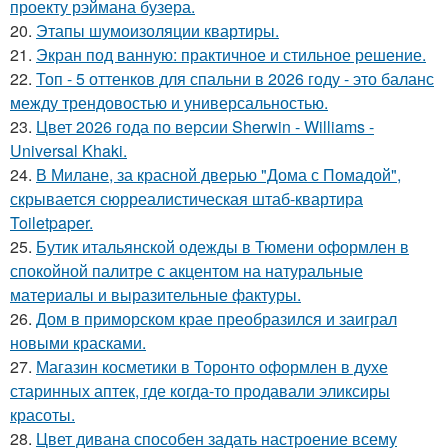
проекту рэймана бузера.
20.
Этапы шумоизоляции квартиры.
21.
Экран под ванную: практичное и стильное решение.
22.
Топ - 5 оттенков для спальни в 2026 году - это баланс
между трендовостью и универсальностью.
23.
Цвет 2026 года по версии Sherwin - Williams -
Universal Khaki.
24.
В Милане, за красной дверью "Дома с Помадой",
скрывается сюрреалистическая штаб-квартира
Toiletpaper.
25.
Бутик итальянской одежды в Тюмени оформлен в
спокойной палитре с акцентом на натуральные
материалы и выразительные фактуры.
26.
Дом в приморском крае преобразился и заиграл
новыми красками.
27.
Магазин косметики в Торонто оформлен в духе
старинных аптек, где когда-то продавали эликсиры
красоты.
28.
Цвет дивана способен задать настроение всему