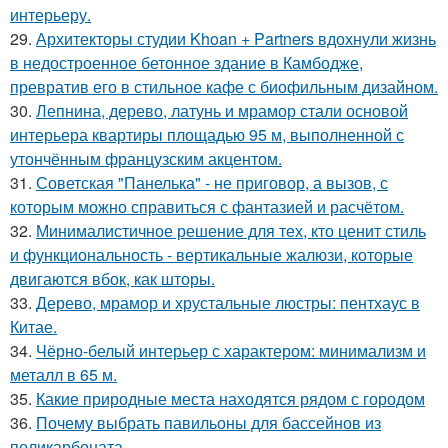
интерьеру.
29.
Архитекторы студии Khoan + Partners вдохнули жизнь
в недостроенное бетонное здание в Камбодже,
превратив его в стильное кафе с биофильным дизайном.
30.
Лепнина, дерево, латунь и мрамор стали основой
интерьера квартиры площадью 95 м, выполненной с
утончённым французским акцентом.
31.
Советская "Панелька" - не приговор, а вызов, с
которым можно справиться с фантазией и расчётом.
32.
Минималистичное решение для тех, кто ценит стиль
и функциональность - вертикальные жалюзи, которые
двигаются вбок, как шторы.
33.
Дерево, мрамор и хрустальные люстры: пентхаус в
Китае.
34.
Чёрно-белый интерьер с характером: минимализм и
металл в 65 м.
35.
Какие природные места находятся рядом с городом
36.
Почему выбрать павильоны для бассейнов из
поликарбоната