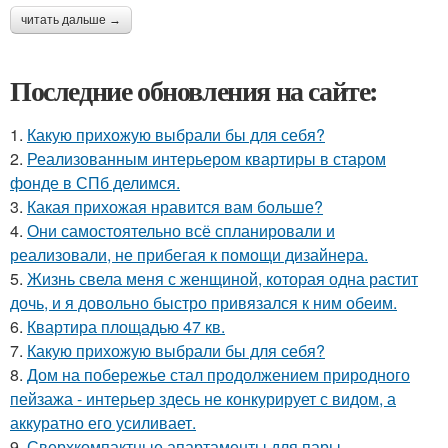
читать дальше →
Последние обновления на сайте:
1.
Какую прихожую выбрали бы для себя?
2.
Реализованным интерьером квартиры в старом
фонде в СПб делимся.
3.
Какая прихожая нравится вам больше?
4.
Они самостоятельно всё спланировали и
реализовали, не прибегая к помощи дизайнера.
5.
Жизнь свела меня с женщиной, которая одна растит
дочь, и я довольно быстро привязался к ним обеим.
6.
Квартира площадью 47 кв.
7.
Какую прихожую выбрали бы для себя?
8.
Дом на побережье стал продолжением природного
пейзажа - интерьер здесь не конкурирует с видом, а
аккуратно его усиливает.
9.
Сверхкомпактные апартаменты для пары