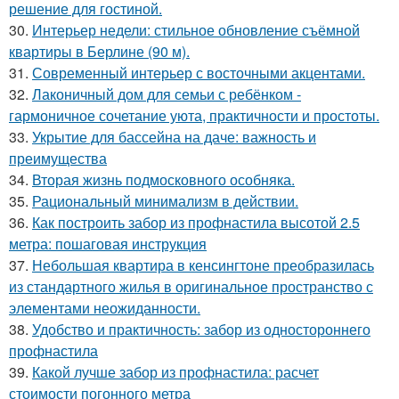
решение для гостиной.
30.
Интерьер недели: стильное обновление съёмной
квартиры в Берлине (90 м).
31.
Современный интерьер с восточными акцентами.
32.
Лаконичный дом для семьи с ребёнком -
гармоничное сочетание уюта, практичности и простоты.
33.
Укрытие для бассейна на даче: важность и
преимущества
34.
Вторая жизнь подмосковного особняка.
35.
Рациональный минимализм в действии.
36.
Как построить забор из профнастила высотой 2.5
метра: пошаговая инструкция
37.
Небольшая квартира в кенсингтоне преобразилась
из стандартного жилья в оригинальное пространство с
элементами неожиданности.
38.
Удобство и практичность: забор из одностороннего
профнастила
39.
Какой лучше забор из профнастила: расчет
стоимости погонного метра