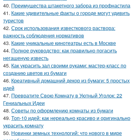
40.
Преимущества штакетного забора из профнастила
41.
Какие удивительные факты о городе могут удивить
туристов
42.
Срок использования известкового раствора:
важность соблюдения нормативов
43.
Какие уникальные кинотеатры есть в Москве
44.
Полное руководство: как правильно погасить
негашеную известь
45.
Как украсить зал своими руками: мастер-класс по
созданию цветов из бумаги
46.
Креативный домашний декор из бумаги: 5 простых
идей
47.
Превратите Свою Комнату в Уютный Уголок: 22
Гениальных Идеи
48.
Советы по оформлению комнаты из бумаги
49.
Топ-10 идей: как нереально красиво и оригинально
украсить комнату
50.
Новинки земных технологий: что нового в мире