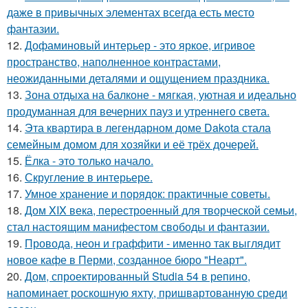
даже в привычных элементах всегда есть место
фантазии.
12.
Дофаминовый интерьер - это яркое, игривое
пространство, наполненное контрастами,
неожиданными деталями и ощущением праздника.
13.
Зона отдыха на балконе - мягкая, уютная и идеально
продуманная для вечерних пауз и утреннего света.
14.
Эта квартира в легендарном доме Dakota стала
семейным домом для хозяйки и её трёх дочерей.
15.
Ёлка - это только начало.
16.
Скругление в интерьере.
17.
Умное хранение и порядок: практичные советы.
18.
Дом XIX века, перестроенный для творческой семьи,
стал настоящим манифестом свободы и фантазии.
19.
Провода, неон и граффити - именно так выглядит
новое кафе в Перми, созданное бюро "Неарт".
20.
Дом, спроектированный Studia 54 в репино,
напоминает роскошную яхту, пришвартованную среди