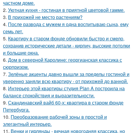
частном доме.
2.
Уютная кухня - гостиная в приятной цветовой гамме.
3.
В прихожей не место растениям?
4.
После развода с мужем я одна воспитываю сына, ему
семь лет.
5.
Квартиру в старом фонде обновили быстро и смело,
сохранив исторические детали - кирпич, высокие потолки
и большие окна.
6.
Дом в северной Каролине: георгианская классика с
сюрпризом.
7.
Зелёные акценты давно вышли за пределы гостиной и
уверенно заняли всю квартиру - от прихожей до ванной.
8.
Интерьер этой квартиры студия Plan A построила на
балансе спокойствия и выразительности.
9.
Скандинавский вайб 60-х: квартира в старом фонде
Петербурга.
10.
Преобразование рабочей зоны в простой и
элегантный интерьер.
11.
Венки и гирлянды - вечная новогодняя классика, но