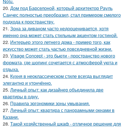
Noju.
20.
Дом под Барселоной, который архитектор Рауль
Санчес полностью преобразил, стал примером смелого
подхода к пространству.
21.
Зона за диваном часто недооценивается, хотя
именно она может стать стильным акцентом гостиной.
22.
Интерьер этого летнего дома - пример того, как
искусство может стать частью повседневной жизни.
23.
Visage Concept - это бьюти - пространство нового
формата, где шопинг сочетается с атмосферой уюта и
отдыха.
24.
Кухня в неоклассическом стиле всегда выглядит
элегантно и утончённо.
25.
Личный опыт: как дизайнер объединила две
квартиры в одну.
26.
Правила эргономики зоны умывания.
27.
Личный опыт: квартира с панорамными окнами в
Казани.
28.
Такой хозяйственный шкаф - отличное решение для