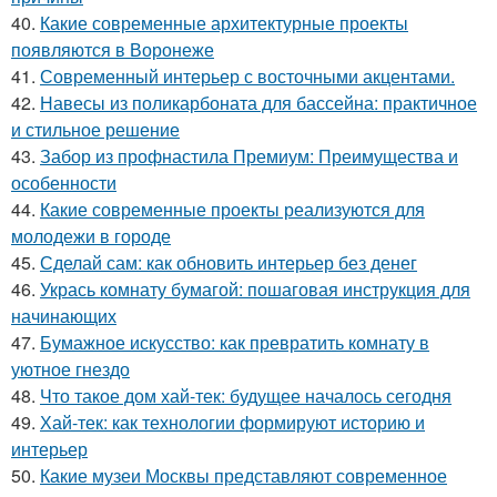
40.
Какие современные архитектурные проекты
появляются в Воронеже
41.
Современный интерьер с восточными акцентами.
42.
Навесы из поликарбоната для бассейна: практичное
и стильное решение
43.
Забор из профнастила Премиум: Преимущества и
особенности
44.
Какие современные проекты реализуются для
молодежи в городе
45.
Сделай сам: как обновить интерьер без денег
46.
Укрась комнату бумагой: пошаговая инструкция для
начинающих
47.
Бумажное искусство: как превратить комнату в
уютное гнездо
48.
Что такое дом хай-тек: будущее началось сегодня
49.
Хай-тек: как технологии формируют историю и
интерьер
50.
Какие музеи Москвы представляют современное