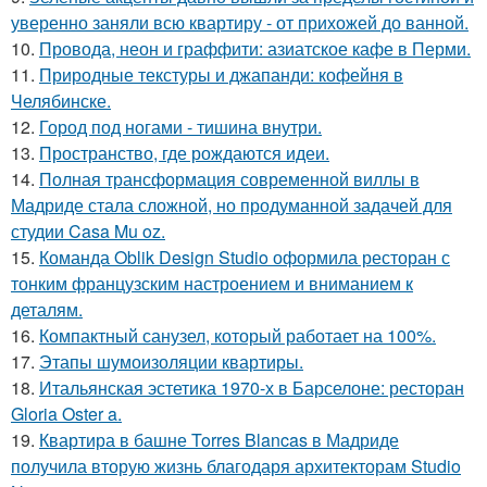
уверенно заняли всю квартиру - от прихожей до ванной.
10.
Провода, неон и граффити: азиатское кафе в Перми.
11.
Природные текстуры и джапанди: кофейня в
Челябинске.
12.
Город под ногами - тишина внутри.
13.
Пространство, где рождаются идеи.
14.
Полная трансформация современной виллы в
Мадриде стала сложной, но продуманной задачей для
студии Casa Mu oz.
15.
Команда Oblik Design Studio оформила ресторан с
тонким французским настроением и вниманием к
деталям.
16.
Компактный санузел, который работает на 100%.
17.
Этапы шумоизоляции квартиры.
18.
Итальянская эстетика 1970-х в Барселоне: ресторан
Gloria Oster a.
19.
Квартира в башне Torres Blancas в Мадриде
получила вторую жизнь благодаря архитекторам Studio