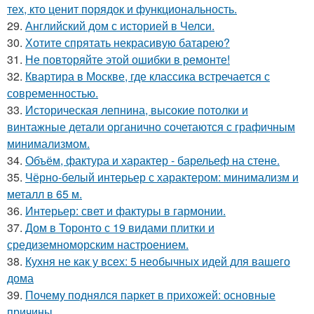
тех, кто ценит порядок и функциональность.
29.
Английский дом с историей в Челси.
30.
Хотите спрятать некрасивую батарею?
31.
Не повторяйте этой ошибки в ремонте!
32.
Квартира в Москве, где классика встречается с
современностью.
33.
Историческая лепнина, высокие потолки и
винтажные детали органично сочетаются с графичным
минимализмом.
34.
Объём, фактура и характер - барельеф на стене.
35.
Чёрно-белый интерьер с характером: минимализм и
металл в 65 м.
36.
Интерьер: свет и фактуры в гармонии.
37.
Дом в Торонто с 19 видами плитки и
средиземноморским настроением.
38.
Кухня не как у всех: 5 необычных идей для вашего
дома
39.
Почему поднялся паркет в прихожей: основные
причины