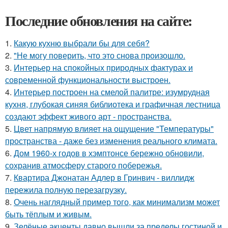
Последние обновления на сайте:
1.
Какую кухню выбрали бы для себя?
2.
"Не могу поверить, что это снова произошло.
3.
Интерьер на спокойных природных фактурах и
современной функциональности выстроен.
4.
Интерьер построен на смелой палитре: изумрудная
кухня, глубокая синяя библиотека и графичная лестница
создают эффект живого арт - пространства.
5.
Цвет напрямую влияет на ощущение "Температуры"
пространства - даже без изменения реального климата.
6.
Дом 1960-х годов в хэмптонсе бережно обновили,
сохранив атмосферу старого побережья.
7.
Квартира Джонатан Адлер в Гринвич - виллидж
пережила полную перезагрузку.
8.
Очень наглядный пример того, как минимализм может
быть тёплым и живым.
9.
Зелёные акценты давно вышли за пределы гостиной и