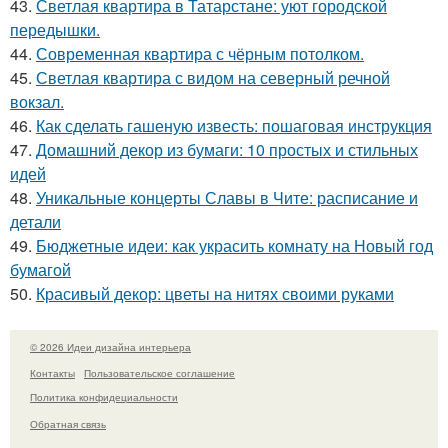
43.
Светлая квартира в Татарстане: уют городской
передышки.
44.
Современная квартира с чёрным потолком.
45.
Светлая квартира с видом на северный речной
вокзал.
46.
Как сделать гашеную известь: пошаговая инструкция
47.
Домашний декор из бумаги: 10 простых и стильных
идей
48.
Уникальные концерты Славы в Чите: расписание и
детали
49.
Бюджетные идеи: как украсить комнату на Новый год
бумагой
50.
Красивый декор: цветы на нитях своими руками
© 2026 Идеи дизайна интерьера
Контакты
Пользовательское соглашение
Политика конфидециальности
Обратная связь