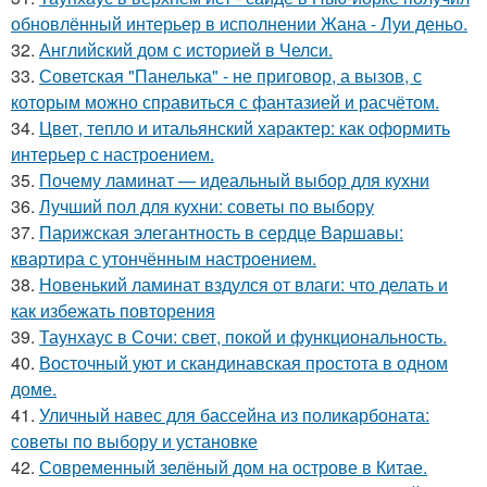
обновлённый интерьер в исполнении Жана - Луи деньо.
32.
Английский дом с историей в Челси.
33.
Советская "Панелька" - не приговор, а вызов, с
которым можно справиться с фантазией и расчётом.
34.
Цвет, тепло и итальянский характер: как оформить
интерьер с настроением.
35.
Почему ламинат — идеальный выбор для кухни
36.
Лучший пол для кухни: советы по выбору
37.
Парижская элегантность в сердце Варшавы:
квартира с утончённым настроением.
38.
Новенький ламинат вздулся от влаги: что делать и
как избежать повторения
39.
Таунхаус в Сочи: свет, покой и функциональность.
40.
Восточный уют и скандинавская простота в одном
доме.
41.
Уличный навес для бассейна из поликарбоната:
советы по выбору и установке
42.
Современный зелёный дом на острове в Китае.