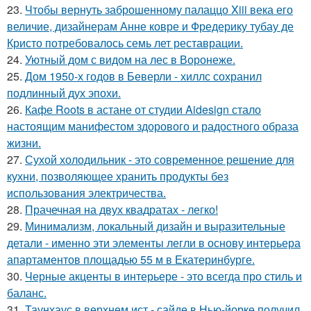
23.
Чтобы вернуть заброшенному палаццо Xiii века его
величие, дизайнерам Анне ковре и Фредерику тубау де
Кристо потребовалось семь лет реставрации.
24.
Уютный дом с видом на лес в Воронеже.
25.
Дом 1950-х годов в Беверли - хиллс сохранил
подлинный дух эпохи.
26.
Кафе Roots в астане от студии Aidesign стало
настоящим манифестом здорового и радостного образа
жизни.
27.
Сухой холодильник - это современное решение для
кухни, позволяющее хранить продукты без
использования электричества.
28.
Прачечная на двух квадратах - легко!
29.
Минимализм, локальный дизайн и выразительные
детали - именно эти элементы легли в основу интерьера
апартаментов площадью 55 м в Екатеринбурге.
30.
Черные акценты в интерьере - это всегда про стиль и
баланс.
31.
Таунхаус в верхнем ист - сайде в Нью-йорке получил