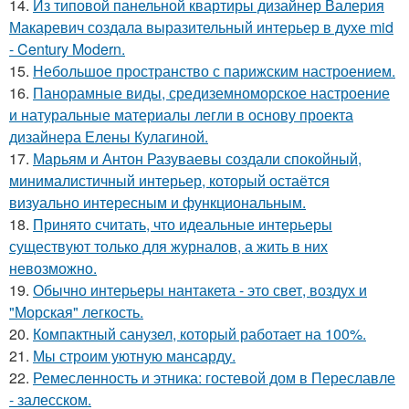
14.
Из типовой панельной квартиры дизайнер Валерия
Макаревич создала выразительный интерьер в духе mid
- Century Modern.
15.
Небольшое пространство с парижским настроением.
16.
Панорамные виды, средиземноморское настроение
и натуральные материалы легли в основу проекта
дизайнера Елены Кулагиной.
17.
Марьям и Антон Разуваевы создали спокойный,
минималистичный интерьер, который остаётся
визуально интересным и функциональным.
18.
Принято считать, что идеальные интерьеры
существуют только для журналов, а жить в них
невозможно.
19.
Обычно интерьеры нантакета - это свет, воздух и
"Морская" легкость.
20.
Компактный санузел, который работает на 100%.
21.
Мы строим уютную мансарду.
22.
Ремесленность и этника: гостевой дом в Переславле
- залесском.