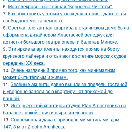
6.
Моя свекровь - настоящая "Королева Чистоты".
7.
Как обустроить уютный уголок для чтения - даже если
свободного места немного.
8.
Светлая элегантная квартира в сталинском доме была
оформлена дизайнером Анастасией венедчук для
артистки большого театра оперы и балета в Минске.
9.
Эти яркие апартаменты находятся прямо на борту
круизного лайнера и отсылают к эстетике морских судов
середины XX века.
10.
Очень наглядный пример того, как минимализм
может быть тёплым и живым.
11.
Зелёные акценты давно вышли за пределы гостиной
и уверенно заняли всю квартиру - от прихожей до
ванной.
12.
Интерьер этой квартиры студия Plan A построила на
балансе спокойствия и выразительности.
13.
Современная дача с природными мотивами: дом
147, 3 м от Zrobim Architects.