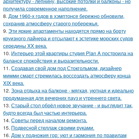
архитектуру - лепнину, высокие потолки и балконы - но
получила современное наполнение.
8.
Дом 1960-х годов в хэмптонсе бережно обновили,
сохранив атмосферу старого побережья.
9.
Эти яркие апартаменты находятся прямо на борту
круизного лайнера и отсылают к эстетике морских судов
середины XX века.
10.
Интерьер этой квартиры студия Plan A построила на
балансе спокойствия и выразительности.
11.
Создавая свой дом под Стокгольмом, дизайнер
мимми смарт стремилась воссоздать атмосферу конца
XIX века.
12.
Зона отдыха на балконе - мягкая, уютная и идеально
продуманная для вечерних пауз и утреннего света.
13.
Старый стол обрёл новое звучание - и выглядит так,
будто всегда был частью интерьера.
14.
Советы перед началом ремонта.
15.
Подвесной стеллаж своими руками.
16.
Дом у подножия гор: уют и гармония по правилам