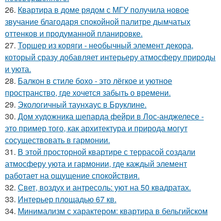
26.
Квартира в доме рядом с МГУ получила новое
звучание благодаря спокойной палитре дымчатых
оттенков и продуманной планировке.
27.
Торшер из коряги - необычный элемент декора,
который сразу добавляет интерьеру атмосферу природы
и уюта.
28.
Балкон в стиле бохо - это лёгкое и уютное
пространство, где хочется забыть о времени.
29.
Экологичный таунхаус в Бруклине.
30.
Дом художника шепарда фейри в Лос-анджелесе -
это пример того, как архитектура и природа могут
сосуществовать в гармонии.
31.
В этой просторной квартире с террасой создали
атмосферу уюта и гармонии, где каждый элемент
работает на ощущение спокойствия.
32.
Свет, воздух и антресоль: уют на 50 квадратах.
33.
Интерьер площадью 67 кв.
34.
Минимализм с характером: квартира в бельгийском