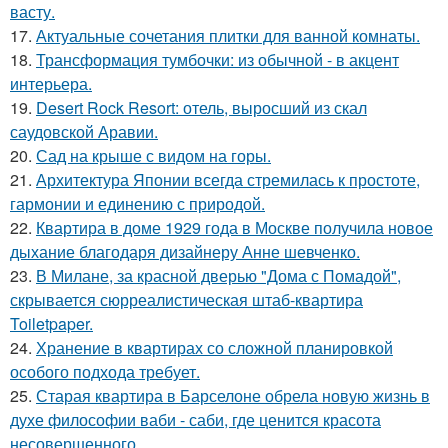
васту.
17.
Актуальные сочетания плитки для ванной комнаты.
18.
Трансформация тумбочки: из обычной - в акцент
интерьера.
19.
Desert Rock Resort: отель, выросший из скал
саудовской Аравии.
20.
Сад на крыше с видом на горы.
21.
Архитектура Японии всегда стремилась к простоте,
гармонии и единению с природой.
22.
Квартира в доме 1929 года в Москве получила новое
дыхание благодаря дизайнеру Анне шевченко.
23.
В Милане, за красной дверью "Дома с Помадой",
скрывается сюрреалистическая штаб-квартира
Toiletpaper.
24.
Хранение в квартирах со сложной планировкой
особого подхода требует.
25.
Старая квартира в Барселоне обрела новую жизнь в
духе философии ваби - саби, где ценится красота
несовершенного.