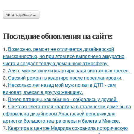
читать дальше →
Последние обновления на сайте:
1.
Возможно, ремонт не отличается дизайнерской
изысканностью, но при этом всё выполнено аккуратно,
чисто и создаёт тёплую домашнюю атмосферу.
2.
Аля с мужем купили квартиру ради винтажных кресел.
3.
Свежий ремонт в квартире после перепланировки.
4.
Несколько лет назад мой муж попал в ДТП - сам
виноват, въехал в другую женщину.
5.
Вечер пятницы, как обычно - собрались у друзей.
6.
Светлая элегантная квартира в сталинском доме была
оформлена дизайнером Анастасией венедчук для
артистки большого театра оперы и балета в Минске.
7.
Квартира в центре Мадрида сохранила историческую