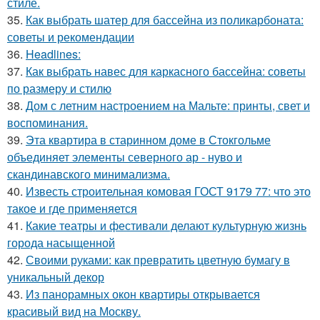
стиле.
35.
Как выбрать шатер для бассейна из поликарбоната:
советы и рекомендации
36.
Headlines:
37.
Как выбрать навес для каркасного бассейна: советы
по размеру и стилю
38.
Дом с летним настроением на Мальте: принты, свет и
воспоминания.
39.
Эта квартира в старинном доме в Стокгольме
объединяет элементы северного ар - нуво и
скандинавского минимализма.
40.
Известь строительная комовая ГОСТ 9179 77: что это
такое и где применяется
41.
Какие театры и фестивали делают культурную жизнь
города насыщенной
42.
Своими руками: как превратить цветную бумагу в
уникальный декор
43.
Из панорамных окон квартиры открывается
красивый вид на Москву.