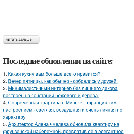
читать дальше →
Последние обновления на сайте:
1.
Какая кухня вам больше всего нравится?
2.
Вечер пятницы, как обычно - собрались у друзей.
3.
Минималистичный интерьер без лишнего декора
построен на сочетании бежевого и дерева.
4.
Современная квартира в Минске с французским
настроением - светлая, воздушная и очень личная по
характеру.
5.
Архитектор Алена чмелева обновила квартиру на
фрунзенской набережной, превратив её в элегантное