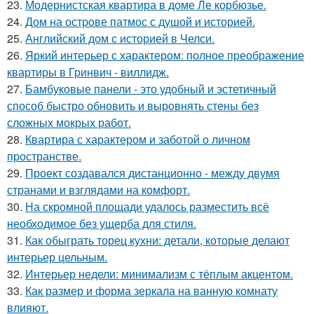
23.
Модернистская квартира в доме Ле корбюзье.
24.
Дом на острове патмос с душой и историей.
25.
Английский дом с историей в Челси.
26.
Яркий интерьер с характером: полное преображение
квартиры в Гринвич - виллидж.
27.
Бамбуковые панели - это удобный и эстетичный
способ быстро обновить и выровнять стены без
сложных мокрых работ.
28.
Квартира с характером и заботой о личном
пространстве.
29.
Проект создавался дистанционно - между двумя
странами и взглядами на комфорт.
30.
На скромной площади удалось разместить всё
необходимое без ущерба для стиля.
31.
Как обыграть торец кухни: детали, которые делают
интерьер цельным.
32.
Интерьер недели: минимализм с тёплым акцентом.
33.
Как размер и форма зеркала на ванную комнату
влияют.