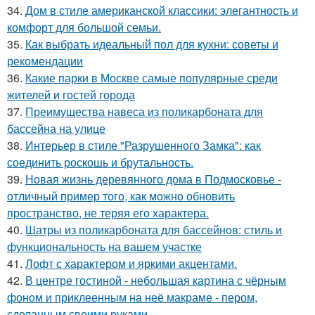
34.
Дом в стиле американской классики: элегантность и
комфорт для большой семьи.
35.
Как выбрать идеальный пол для кухни: советы и
рекомендации
36.
Какие парки в Москве самые популярные среди
жителей и гостей города
37.
Преимущества навеса из поликарбоната для
бассейна на улице
38.
Интерьер в стиле "Разрушенного Замка": как
соединить роскошь и брутальность.
39.
Новая жизнь деревянного дома в Подмосковье -
отличный пример того, как можно обновить
пространство, не теряя его характера.
40.
Шатры из поликарбоната для бассейнов: стиль и
функциональность на вашем участке
41.
Лофт с характером и яркими акцентами.
42.
В центре гостиной - небольшая картина с чёрным
фоном и приклеенным на неё макраме - пером,
сделанным своими руками.