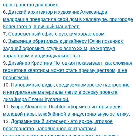
пространство для двоих.
6.
Датский архитектор и художник Александра
мадирацца превратила свой дом в хеллерупе, пригороде
Копенгагена, в личный манифест.
7.
Современный офис с русским характером.
8.
Заказчица обратилась к дизайнеру Юлии поздняк с
задачей оформить студию всего 32 м, не жертвуя
характером и индивидуальностью.
9.
Дизайнер Кристина Потоцкая показывает, как сложная
геометрия квартиры может стать преимуществом, а не
проблемой.
10.
Панорамные виды, средиземноморское настроение
и натуральные материалы легли в основу проекта
дизайнера Елены Кулагиной.
11.
Бюро Alexander Tischler оформило интерьер для
молодой пары, влюблённой в индустриальную эстетику.
12.
Дофаминовый интерьер - это яркое, игривое
пространство, наполненное контрастами,
неожиданными деталями и ощущением праздника.