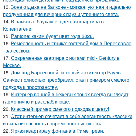
13.
Зона отдыха на балконе - мягкая, уютная и идеально
продуманная для вечерних пауз и утреннего света.
14.
В память о баухаусе: цветная квартира в
Копенгагене.
15.
Pantone: каким будет цвет года 2026.
16.
Ремесленность и этника: гостевой дом в Переславле
- залесском.
17.
Современная квартира с нотами mid - Century в
Москве.
18.
Дом под Барселоной, который архитектор Рауль
Санчес полностью преобразил, стал примером смелого
подхода к пространству.
19.
Интерьер ванной в бежевых тонах всегда выглядит
гармонично и расслабляюще.
20.
Классный пример смелого подхода к цвету!
21.
Этот интерьер сочетает в себе элегантность классики
и выразительность современного искусства.
22.
Яркая квартира у фонтана в Риме треви.