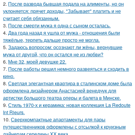
2.
После развода бывшая подала на алименты, но он
уклоняется: прячет доходы, "Забывает" платить и не
считает себя обязанным.
3.
После смерти мужа я одна с сыном осталась.
4.
Два года назад я ушла от мужа - отношения были
тяжёлые, терпеть дальше просто не могла.
5.
Задаюсь вопросом: осознают ли жёны, вернувшие
мужа от другой, что он остался не из любви?
6.
Мне 32, моей девушке 22.
7.
После работы решил немного развеяться и сходить в
кино.
8.
Светлая элегантная квартира в сталинском доме была
оформлена дизайнером Анастасией венедчук для
артистки большого театра оперы и балета в Минске.
9.
Стиль 1970-х и керамика: новая коллекция La Redoute
Int Rieurs.
10.
Сверхкомпактные апартаменты для пары
путешественников оформлены с отсылкой к круизным
лайнерам середины XX века.