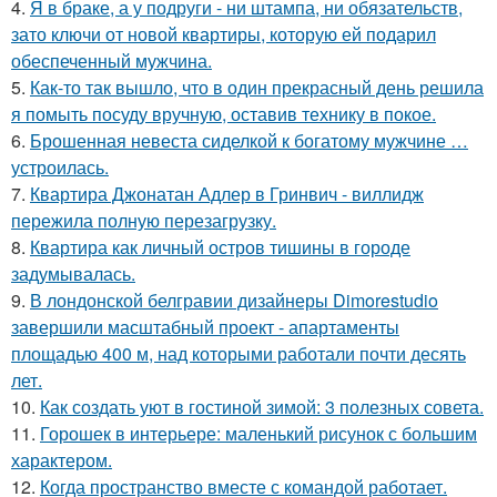
4.
Я в браке, а у подруги - ни штампа, ни обязательств,
зато ключи от новой квартиры, которую ей подарил
обеспеченный мужчина.
5.
Как-то так вышло, что в один прекрасный день решила
я помыть посуду вручную, оставив технику в покое.
6.
Брошенная невеста сиделкой к богатому мужчине …
устроилась.
7.
Квартира Джонатан Адлер в Гринвич - виллидж
пережила полную перезагрузку.
8.
Квартира как личный остров тишины в городе
задумывалась.
9.
В лондонской белгравии дизайнеры Dimorestudio
завершили масштабный проект - апартаменты
площадью 400 м, над которыми работали почти десять
лет.
10.
Как создать уют в гостиной зимой: 3 полезных совета.
11.
Горошек в интерьере: маленький рисунок с большим
характером.
12.
Когда пространство вместе с командой работает.