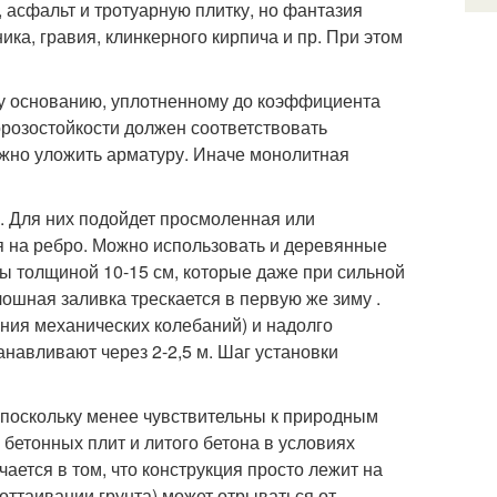
, асфальт и тротуарную плитку, но фантазия
ика, гравия, клинкерного кирпича и пр. При этом
му основанию, уплотненному до коэффициента
морозостойкости должен соответствовать
ужно уложить арматуру. Иначе монолитная
 . Для них подойдет просмоленная или
я на ребро. Можно использовать и деревянные
ы толщиной 10-15 см, которые даже при сильной
лошная заливка трескается в первую же зиму .
ния механических колебаний) и надолго
навливают через 2-2,5 м. Шаг установки
поскольку менее чувствительны к природным
 бетонных плит и литого бетона в условиях
ается в том, что конструкция просто лежит на
оттаивании грунта) может отрываться от ,