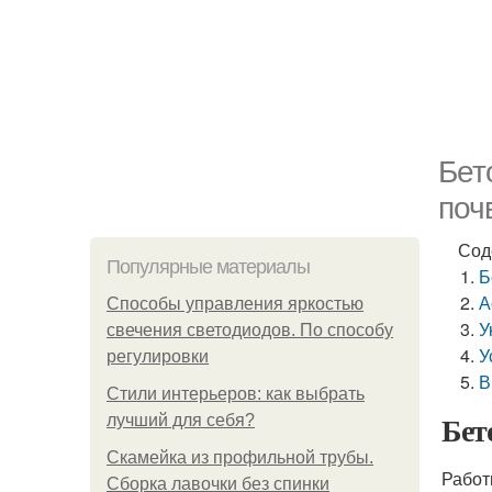
Бет
поч
Сод
Популярные материалы
Б
А
Способы управления яркостью
У
свечения светодиодов. По способу
У
регулировки
В
Стили интерьеров: как выбрать
Бет
лучший для себя?
Скамейка из профильной трубы.
Работ
Сборка лавочки без спинки