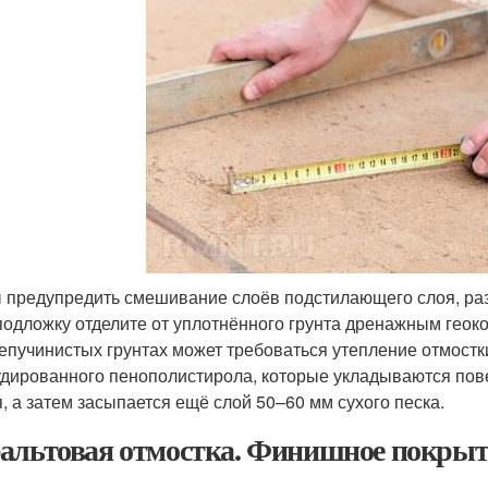
 предупредить смешивание слоёв подстилающего слоя, разд
подложку отделите от уплотнённого грунта дренажным геоко
епучинистых грунтах может требоваться утепление отмостк
удированного пенополистирола, которые укладываются пове
, а затем засыпается ещё слой 50–60 мм сухого песка.
альтовая отмостка. Финишное покрыт