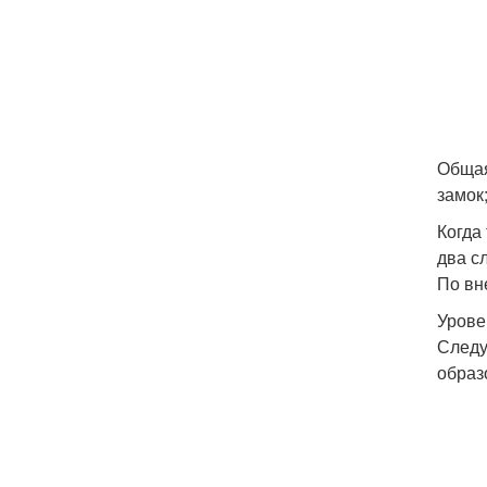
Общая
замок
Когда
два с
По вн
Урове
Следу
образ