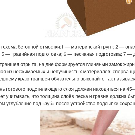
 схема бетонной отмостки:1 — материнский грунт; 2 — опал
; 5 — гравийная подготовка; 6 — песчаная подготовка; 7 —
 траншея отрыта, на дне формируется глиняный замок жир
лоя из несжимаемых и непучинистых материалов: сперва ще
ешнему краю траншеи обязательно выкопайте так называем
нь готового подстилающего слоя должен находиться на 45
ет учитывать, что толщина слоёв песка и гравия должна бы
ом углубление под «зуб» после устройства подсыпки сохран