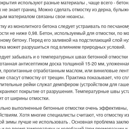
окрытия используют разные материалы , чаще всего - бетон
х не знает границ. Можно сделать отмостку из дерна, булыжн
дым материалом связаны свои нюансы.
тку из монолитного бетона следует устраивать по песчано
ости не ниже 0,98. Бетон, используемый для отмостки, по 
ному бетону. Перед его заливкой на подстилающий слой н
тка может разрушиться под влиянием природных условий.
едует забывать и о температурных швах бетонной отмостки
отанная антисептиком доска толщиной 15-20 мм, уложенна
и, пропитанные отработанным маслом, или виниловые лент
зке спасут отмостку от трещин. Практика показывает, что сп
лительные рейки служат демпфером (устройством для гаше
храняют покрытие от разрушения. Температурные швы уста
ит от ширины отмостки.
льно выполненные бетонные отмостки очень эффективны, 
йствиям. Хотя многие специалисты считают, что отмостку из
ой зимы лучше не использовать . Основная проблема заключ
е и во время температурных колебаний (при промерзании и 