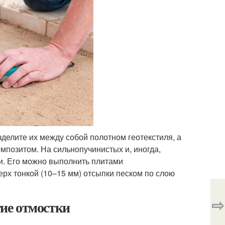
елите их между собой полотном геотекстиля, а
мпозитом. На сильнопучинистых и, иногда,
и. Его можно выполнить плитами
рх тонкой (10–15 мм) отсыпки песком по слою
⇨
ие отмостки