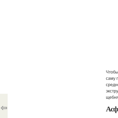
Чтобы
саму 
средн
экстр
щебня
⇦
Асф