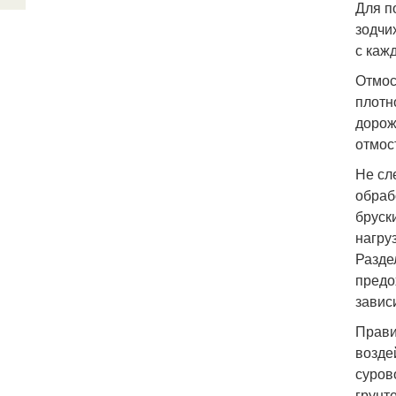
Для п
зодчи
с каж
Отмос
плотн
дорож
отмос
Не сл
обраб
бруск
нагру
Разде
предо
завис
Прави
возде
суров
грунт