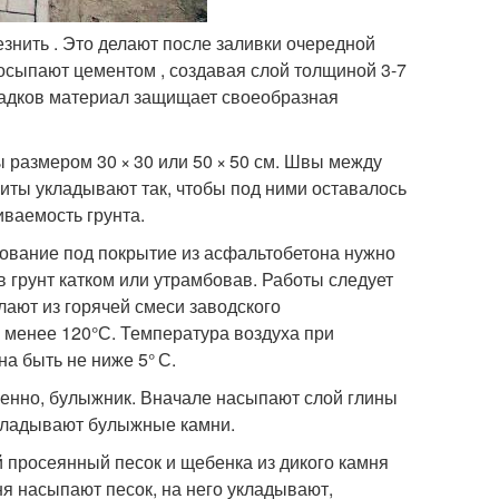
знить . Это делают после заливки очередной
посыпают цементом , создавая слой толщиной 3-7
садков материал защищает своеобразная
 размером 30 × 30 или 50 × 50 см. Швы между
иты укладывают так, чтобы под ними оставалось
иваемость грунта.
нование под покрытие из асфальтобетона нужно
в грунт катком или утрамбовав. Работы следует
лают из горячей смеси заводского
е менее 120°С. Температура воздуха при
а быть не ниже 5° С.
твенно, булыжник. Вначале насыпают слой глины
 укладывают булыжные камни.
й просеянный песок и щебенка из дикого камня
я насыпают песок, на него укладывают,