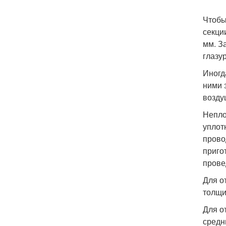
Чтобы
секци
мм. З
глазур
Иногд
ними 
возду
Непло
уплот
прово
приго
прове
Для о
толщи
Для о
средн