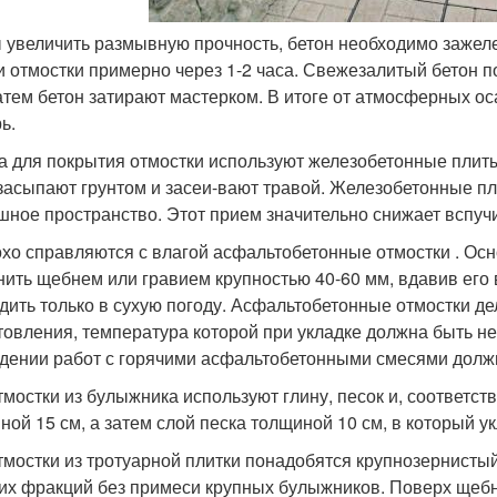
 увеличить размывную прочность, бетон необходимо зажеле
и отмостки примерно через 1-2 часа. Свежезалитый бетон 
атем бетон затирают мастерком. В итоге от атмосферных о
ь.
а для покрытия отмостки используют железобетонные плиты
засыпают грунтом и засеи-вают травой. Железобетонные пл
шное пространство. Этот прием значительно снижает вспуч
хо справляются с влагой асфальтобетонные отмостки . Ос
нить щебнем или гравием крупностью 40-60 мм, вдавив его 
дить только в сухую погоду. Асфальтобетонные отмостки де
товления, температура которой при укладке должна быть н
дении работ с горячими асфальтобетонными смесями должн
тмостки из булыжника используют глину, песок и, соответс
ной 15 см, а затем слой песка толщиной 10 см, в который
тмостки из тротуарной плитки понадобятся крупнозернисты
их фракций без примеси крупных булыжников. Поверх щебн