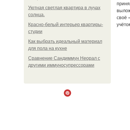
приня
Уютная светлая квартира в лучах
вылож
солнца.
своё 
учёто
Красно-белый интерьер квартиры-
студии
Как выбрать идеальный материал
для пола на кухне
Сравнение Сандиммун Неорал с
другими иммуносупрессорами