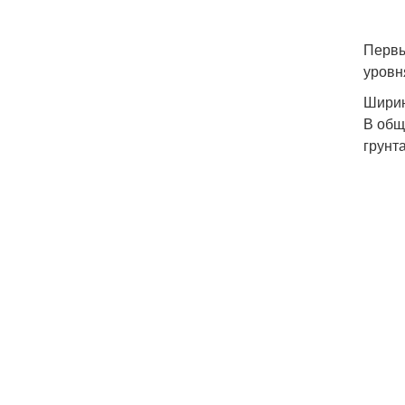
Первы
уровн
Ширин
В общ
грунт