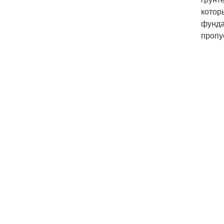
котор
фунда
пропу