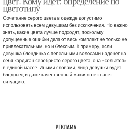
цвет. Кому идет: определение по
цветотипу
Сочетание серого цвета в одежде допустимо
Интерьеры в серых
использовать всем девушкам без исключения. Но важно
Цвета в интерьере
цветах
знать, какие цвета лучше подходят, поскольку
допущенные ошибки делают весь комплект не только не
привлекательным, но и блеклым. К примеру, если
девушка блондинка с пепельными волосами наденет на
Цветы в монохромных
Цветы в интерьерах
себя кардиган серебристо-серого цвета, она «сольется»
интерьерах
в единой массе. Иными словами, лицо девушки будет
бледным, и даже качественный макияж не спасет
ситуацию.
Цвета для интерьера
Цвета для оформления
Цвета в оформлении
Холодные цветы