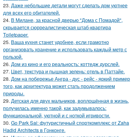
23.
Даже небольшие детали могут сделать дом уютнее
для всех его обитателей.
24.
В Милане, за красной дверью "Дома с Помадой",
скрывается сюрреалистическая штаб-квартира
Toiletpaper.
25.
Ваша кухня станет удобнее, если грамотно
организовать хранение и использовать каждый метр с
пользой.
26.
Дом из кино и его реальность: коттедж дурслей.
27.
Цвет, текстура и пышная зелень: отель в Паттайе.
28.
Дом на побережье Ангра - дус - рейс - яркий пример
того, как архитектура может стать продолжением
природы.
29.
Детская для двух мальчиков, воплощённая в жизнь,
получилась именно такой, как задумывалось:
функциональной, уютной и с ноткой игривости.
30.
Go Park Sai: футуристичный спорткомплекс от Zaha
Hadid Architects в Гонконге.