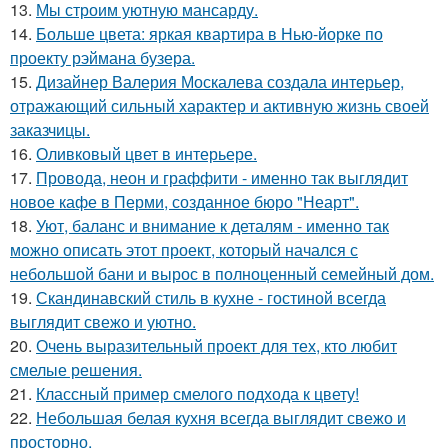
13.
Мы строим уютную мансарду.
14.
Больше цвета: яркая квартира в Нью-йорке по
проекту рэймана бузера.
15.
Дизайнер Валерия Москалева создала интерьер,
отражающий сильный характер и активную жизнь своей
заказчицы.
16.
Оливковый цвет в интерьере.
17.
Провода, неон и граффити - именно так выглядит
новое кафе в Перми, созданное бюро "Неарт".
18.
Уют, баланс и внимание к деталям - именно так
можно описать этот проект, который начался с
небольшой бани и вырос в полноценный семейный дом.
19.
Скандинавский стиль в кухне - гостиной всегда
выглядит свежо и уютно.
20.
Очень выразительный проект для тех, кто любит
смелые решения.
21.
Классный пример смелого подхода к цвету!
22.
Небольшая белая кухня всегда выглядит свежо и
просторно.