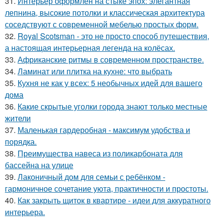
31.
Интерьер оформлен на стыке эпох: элегантная
лепнина, высокие потолки и классическая архитектура
соседствуют с современной мебелью простых форм.
32.
Royal Scotsman - это не просто способ путешествия,
а настоящая интерьерная легенда на колёсах.
33.
Африканские ритмы в современном пространстве.
34.
Ламинат или плитка на кухне: что выбрать
35.
Кухня не как у всех: 5 необычных идей для вашего
дома
36.
Какие скрытые уголки города знают только местные
жители
37.
Маленькая гардеробная - максимум удобства и
порядка.
38.
Преимущества навеса из поликарбоната для
бассейна на улице
39.
Лаконичный дом для семьи с ребёнком -
гармоничное сочетание уюта, практичности и простоты.
40.
Как закрыть щиток в квартире - идеи для аккуратного
интерьера.