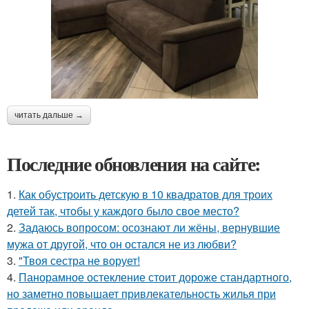
читать дальше →
Последние обновления на сайте:
1.
Как обустроить детскую в 10 квадратов для троих
детей так, чтобы у каждого было свое место?
2.
Задаюсь вопросом: осознают ли жёны, вернувшие
мужа от другой, что он остался не из любви?
3.
"Твоя сестра не ворует!
4.
Панорамное остекление стоит дороже стандартного,
но заметно повышает привлекательность жилья при