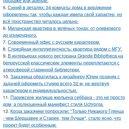
продаже или аренде.
5.
Синий в деталях: 34 комнаты дома в вирджинии
оформлены так, чтобы каждая имела свой характер, но
всё пространство читалось цельно.
6.
Миланская квартира в зелёных тонах: от оливкового
до изумрудного.
7.
Современный офис с русским характером.
8.
Спокойная интеллигентность: квартира рядом с МГУ.
9.
В интерьерах нового ресторана Grande Bibliotheca на
белорусской классические элементы переплетаются с
атмосферой старинной библиотеки.
10.
Заказчица обратилась к дизайнеру Юлии поздняк с
задачей оформить студию всего 32 м, не жертвуя
характером и индивидуальностью.
11.
Парижское жилище жюльена себбана - это не просто
дом, а полноценный манифест стиля Uchronia.
12.
Когда заказчики попросили: "Только Никакого Глянца
- чем Шершавее и Старее, тем Лучше", стало ясно, что
проект будет особенным.