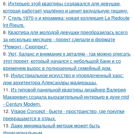
6.
Интерьер этой квартиры создавался для девушки,
которая работает удалённо и ценит визуальную тишину.
7.
Стиль 1970-х и керамика: новая коллекция La Redoute
Int Rieurs.
8.
Квартира для молодой девушки преобразилась всего
за несколько месяцев - проект сделали в формате
"Ремонт - Сюрприз".
9.
Уют, баланс и внимание к деталям - так можно описать
этот проект, который начался с небольшой бани и со
временем вырос в полноценный семейный дом.
10.
Индустриальное искусство и упорядоченный хаос:
дом архитектора Александры мадираццы.
11.
Из типовой панельной квартиры дизайнер Валерия
Макаревич создала выразительный интерьер в духе mid
- Century Modern.
12.
Visage Concept - бьюти - пространство, где покупки
превращаются в отдых.
13.
Даже минимальный метраж может быть
функциональным.