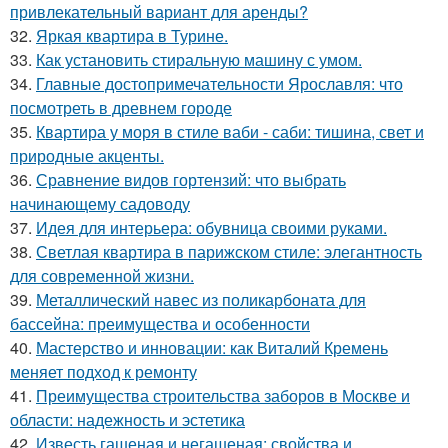
привлекательный вариант для аренды?
32.
Яркая квартира в Турине.
33.
Как установить стиральную машину с умом.
34.
Главные достопримечательности Ярославля: что
посмотреть в древнем городе
35.
Квартира у моря в стиле ваби - саби: тишина, свет и
природные акценты.
36.
Сравнение видов гортензий: что выбрать
начинающему садоводу
37.
Идея для интерьера: обувница своими руками.
38.
Светлая квартира в парижском стиле: элегантность
для современной жизни.
39.
Металлический навес из поликарбоната для
бассейна: преимущества и особенности
40.
Мастерство и инновации: как Виталий Кремень
меняет подход к ремонту
41.
Преимущества строительства заборов в Москве и
области: надежность и эстетика
42.
Известь гашеная и негашеная: свойства и