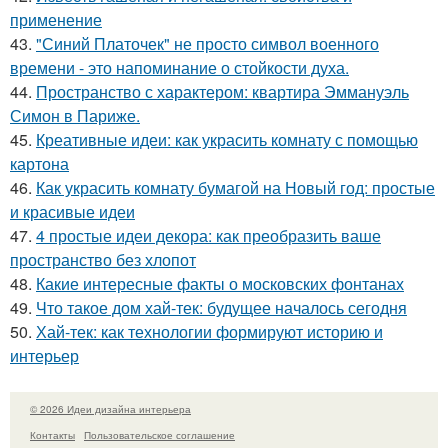
применение
43.
"Синий Платочек" не просто символ военного
времени - это напоминание о стойкости духа.
44.
Пространство с характером: квартира Эммануэль
Симон в Париже.
45.
Креативные идеи: как украсить комнату с помощью
картона
46.
Как украсить комнату бумагой на Новый год: простые
и красивые идеи
47.
4 простые идеи декора: как преобразить ваше
пространство без хлопот
48.
Какие интересные факты о московских фонтанах
49.
Что такое дом хай-тек: будущее началось сегодня
50.
Хай-тек: как технологии формируют историю и
интерьер
© 2026 Идеи дизайна интерьера
Контакты
Пользовательское соглашение