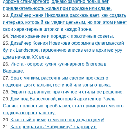
дороже стандартного, однако заметно повышает
привлекательность жилья при продаже или сдаче.
23.
Дизайнер женя Николаева рассказывает, как создать
интерьер, который выглядит цельным, но при этом имеет
свои характерные штрихи в каждой зоне.
24.
Умное хранение и порядок: практичные советы.
25.
Дизайнер Ксения Новикова оформила флагманский
бутик Landscape, гармонично вписав его в архитектуру
дома начала ХХ века.
26.
Инста - остров: кухня кулинарного блогера в
Варшаве.
27.
Бра с мягким, рассеянным светом прекрасно
подходит для спальни, гостиной или зоны отдыха.
28.
Экран под ванную: практичное и стильное решение.
29.
Дом под Барселоной, который архитектор Рауль
Санчес полностью преобразил, стал примером смелого
подхода к пространству.
30.
Классный пример смелого подхода к цвету!
31.
Как превратить "Бабушкину" квартиру в