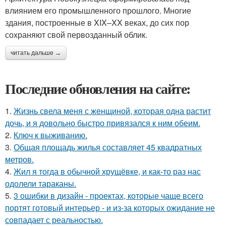
влиянием его промышленного прошлого. Многие
здания, построенные в XIX–XX веках, до сих пор
сохраняют свой первозданный облик.
читать дальше →
Последние обновления на сайте:
1.
Жизнь свела меня с женщиной, которая одна растит
дочь, и я довольно быстро привязался к ним обеим.
2.
Ключ к выживанию.
3.
Общая площадь жилья составляет 45 квадратных
метров.
4.
Жил я тогда в обычной хрущёвке, и как-то раз нас
одолели тараканы.
5.
3 ошибки в дизайн - проектах, которые чаще всего
портят готовый интерьер - и из-за которых ожидание не
совпадает с реальностью.