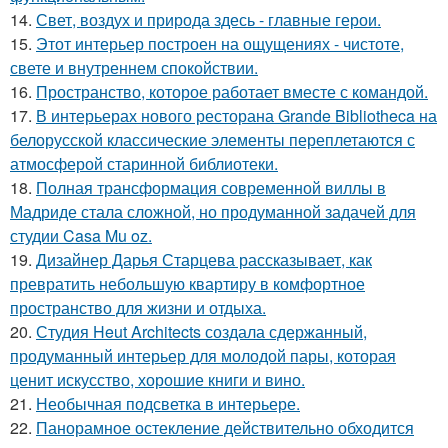
14.
Свет, воздух и природа здесь - главные герои.
15.
Этот интерьер построен на ощущениях - чистоте,
свете и внутреннем спокойствии.
16.
Пространство, которое работает вместе с командой.
17.
В интерьерах нового ресторана Grande Bibliotheca на
белорусской классические элементы переплетаются с
атмосферой старинной библиотеки.
18.
Полная трансформация современной виллы в
Мадриде стала сложной, но продуманной задачей для
студии Casa Mu oz.
19.
Дизайнер Дарья Старцева рассказывает, как
превратить небольшую квартиру в комфортное
пространство для жизни и отдыха.
20.
Студия Heut Architects создала сдержанный,
продуманный интерьер для молодой пары, которая
ценит искусство, хорошие книги и вино.
21.
Необычная подсветка в интерьере.
22.
Панорамное остекление действительно обходится