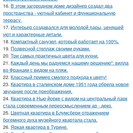
16.
В этом загородном доме дизайнер создал два
пространства - уютный кабинет и функциональную
террасу.
17.
Интерьер создавался для молодой пары, ценящей
уют и характерные детали.
18.
Компактный санузел, который работает на 100%.
19.
Подвесной стеллаж своими руками.
20.
Три самых практичных цвета для кухни.
21.
Каждый день мы радуемся нашему решению": вилла
во Франции с видом на пляж.
22.
Классный пример смелого подхода к цвету!
23.
Квартира в сталинском доме 1951 года обрела новое
звучание после преображения.
24.
Квартира в Нью-йорке с видом на центральный парк
стала современным переосмыслением ар - деко.
25.
Цветная квартира в Блумсбери отражением
богемного духа музейного квартала стала.
26.
Яркая квартира в Турине.