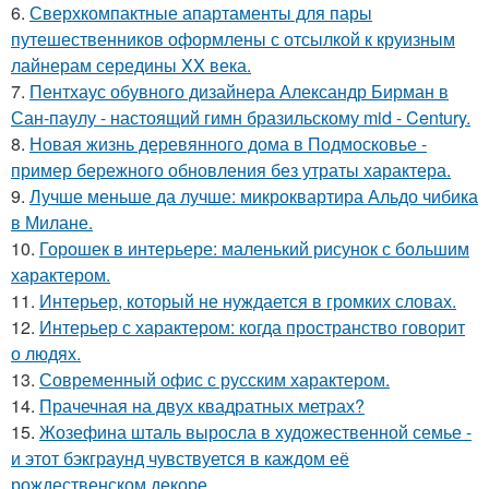
6.
Сверхкомпактные апартаменты для пары
путешественников оформлены с отсылкой к круизным
лайнерам середины XX века.
7.
Пентхаус обувного дизайнера Александр Бирман в
Сан-паулу - настоящий гимн бразильскому mid - Century.
8.
Новая жизнь деревянного дома в Подмосковье -
пример бережного обновления без утраты характера.
9.
Лучше меньше да лучше: микроквартира Альдо чибика
в Милане.
10.
Горошек в интерьере: маленький рисунок с большим
характером.
11.
Интерьер, который не нуждается в громких словах.
12.
Интерьер с характером: когда пространство говорит
о людях.
13.
Современный офис с русским характером.
14.
Прачечная на двух квадратных метрах?
15.
Жозефина шталь выросла в художественной семье -
и этот бэкграунд чувствуется в каждом её
рождественском декоре.