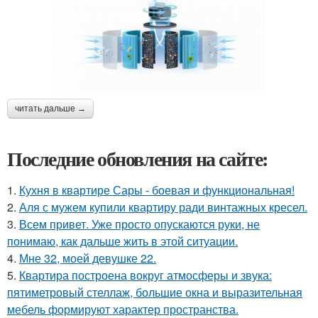
читать дальше →
Последние обновления на сайте:
1.
Кухня в квартире Сары - боевая и функциональная!
2.
Аля с мужем купили квартиру ради винтажных кресел.
3.
Всем привет. Уже просто опускаются руки, не
понимаю, как дальше жить в этой ситуации.
4.
Мне 32, моей девушке 22.
5.
Квартира построена вокруг атмосферы и звука:
пятиметровый стеллаж, большие окна и выразительная
мебель формируют характер пространства.