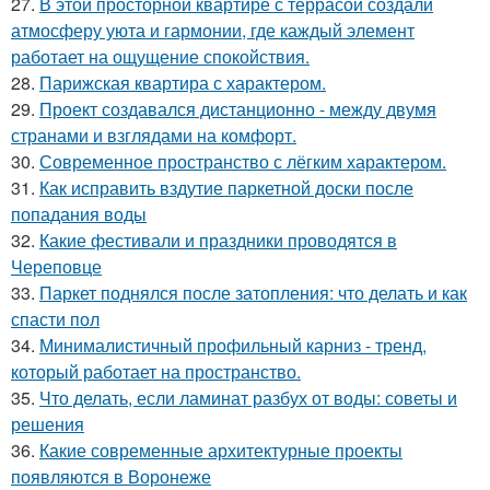
27.
В этой просторной квартире с террасой создали
атмосферу уюта и гармонии, где каждый элемент
работает на ощущение спокойствия.
28.
Парижская квартира с характером.
29.
Проект создавался дистанционно - между двумя
странами и взглядами на комфорт.
30.
Современное пространство с лёгким характером.
31.
Как исправить вздутие паркетной доски после
попадания воды
32.
Какие фестивали и праздники проводятся в
Череповце
33.
Паркет поднялся после затопления: что делать и как
спасти пол
34.
Минималистичный профильный карниз - тренд,
который работает на пространство.
35.
Что делать, если ламинат разбух от воды: советы и
решения
36.
Какие современные архитектурные проекты
появляются в Воронеже