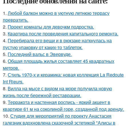
Последние обновления на сайте:
1.
Любой балкон можно в уютную летнюю террасу
превратить.
2.
Проект комнаты для девочкм подростка.
3.
Квартира после проведения капитального ремонта.
4.
Перебирала его вещи и в рюкзаке наткнулась на
пустую упаковку от каких-то таблеток.
5.
Последний вальс в Эвервуде.
6.
Общая площадь жилья составляет 45 квадратных
метров.
7.
Стиль 1970-х и керамика: новая коллекция La Redoute
Int Rieurs.
8.
Вилла на мысе с видом на море получила новую
жизнь после бережной реставрации.
9.
Терракота и настенная роспись - яркий акцент в
квартире 61 м на соколиной горе, созданной под аренду.
10.
Студия для мероприятий по проекту Анастасия
галезник вдохновлена сказочной эстетикой "Алисы в