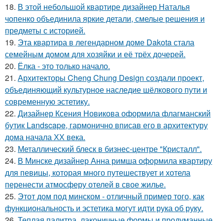
18.
В этой небольшой квартире дизайнер Наталья
чопенко объединила яркие детали, смелые решения и
предметы с историей.
19.
Эта квартира в легендарном доме Dakota стала
семейным домом для хозяйки и её трёх дочерей.
20.
Ёлка - это только начало.
21.
Архитекторы Cheng Chung Design создали проект,
объединяющий культурное наследие шёлкового пути и
современную эстетику.
22.
Дизайнер Ксения Новикова оформила флагманский
бутик Landscape, гармонично вписав его в архитектуру
дома начала ХХ века.
23.
Металлический блеск в бизнес-центре "Кристалл".
24.
В Минске дизайнер Анна римша оформила квартиру
для певицы, которая много путешествует и хотела
перенести атмосферу отелей в свое жилье.
25.
Этот дом под минском - отличный пример того, как
функциональность и эстетика могут идти рука об руку.
26.
Теплая палитра, лаконичные формы и продуманные