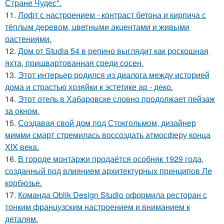
Стране Чудес".
11.
Лофт с настроением - контраст бетона и кирпича с
тёплым деревом, цветными акцентами и живыми
растениями.
12.
Дом от Studia 54 в репино выглядит как роскошная
яхта, пришвартованная среди сосен.
13.
Этот интерьер родился из диалога между историей
дома и страстью хозяйки к эстетике ар - деко.
14.
Этот отель в Хабаровске словно продолжает пейзаж
за окном.
15.
Создавая свой дом под Стокгольмом, дизайнер
мимми смарт стремилась воссоздать атмосферу конца
XIX века.
16.
В городе монтаржи продаётся особняк 1929 года,
созданный под влиянием архитектурных принципов Ле
корбюзье.
17.
Команда Oblik Design Studio оформила ресторан с
тонким французским настроением и вниманием к
деталям.