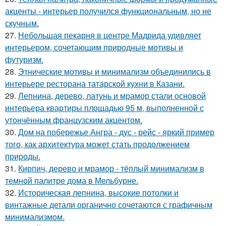
акценты - интерьер получился функциональным, но не
скучным.
27.
Небольшая пекарня в центре Мадрида удивляет
интерьером, сочетающим природные мотивы и
футуризм.
28.
Этнические мотивы и минимализм объединились в
интерьере ресторана татарской кухни в Казани.
29.
Лепнина, дерево, латунь и мрамор стали основой
интерьера квартиры площадью 95 м, выполненной с
утончённым французским акцентом.
30.
Дом на побережье Ангра - дус - рейс - яркий пример
того, как архитектура может стать продолжением
природы.
31.
Кирпич, дерево и мрамор - тёплый минимализм в
темной палитре дома в Мельбурне.
32.
Историческая лепнина, высокие потолки и
винтажные детали органично сочетаются с графичным
минимализмом.