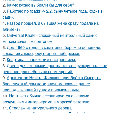
2.
Какую кухню выбрали бы для себя?
3.
Работаю по графику 2/2, сыну четыре года, ходит в
садик.
4.
Развод прошёл, и бывшая жена сразу подала на
алименты.
5.
Universal Khaki - спокойный нейтральный хаки с
мягким зеленым подтоном.
6.
Дом 1960-х годов в хэмптонсе бережно обновили,
сохранив атмосферу старого побережья.
7.
Квартира с парижским настроением.
8.
Двери для экономии пространства - функциональное
решение для небольших помещений.
9.
Архитектор Никита Жиляков приобрёл в Сысерти
бревенчатый дом на кирпичном цоколе, ранее
принадлежавший купцам ширыкаловым.
10.
Нантакет обычно ассоциируется с легкими,
воздушными интерьерами в морской эстетике.
11.
Стеллаж из натурального дерева.