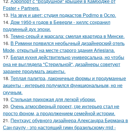
12.
Аэропорт с "Воздушной" крышей в Камбодже от
Foster + Partners.
13.
На звук и цвет: студия подкастов Podimo в Осло.
14.
Дом 1950-х годов в Беверли - хиллс сохранил
подлинный дух эпохи.
15.
Темно-серый и марсала: смелая квартира в Минске.
16.
В Римини появился необычный дизайнерский отель
Mode, открытый на месте старого здания Arlesiana.
17.
Белая кухня действительно универсальна, но чтобы
она не выглядела "Стерильной", дизайнеры советуют
заранее продумать акценты.
18.
Теплая палитра, лаконичные формы и продуманные
акценты - интерьер получился функциональным, но не
скучным.
19.
Стильная прихожая для легкой уборки.
20.
Очень атмосферный проект, где интерьер стал не
просто фоном, а продолжением семейной истории.
21.
Пентхаус обувного дизайнера Александра Бирмана в
Сан-паулу - это настоящий гимн бразильскому mid -