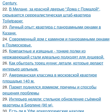
Century.
22.
В Милане, за красной дверью "Дома с Помадой",
скрывается сюрреалистическая штаб-квартира
Toiletpaper.
23.
Личный опыт: квартира с панорамными окнами в
Казани.
24.
Современный дом с камином и панорамными окнами
в Подмосковье.
25.
Компактные и изящные - тонкие полки из
нержавеющей стали идеально подходят для душевой.
26.
Как обыграть торец кухни: детали, которые делают
интерьер цельным.
27.
Американская классика в московской квартире
площадью 140 м.
28.
Паркет поднялся домиком: причины и способы
решения проблемы
29.
Интерьер недели: стильное обновление съёмной
квартиры в Берлине (90 м).
30.
Есть ли в Уфе археологические находки