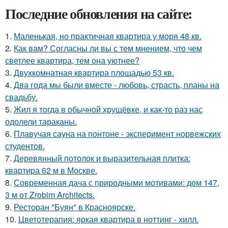
Последние обновления на сайте:
1.
Маленькая, но практичная квартира у моря 48 кв.
2.
Как вам? Согласны ли вы с тем мнением, что чем
светлее квартира, тем она уютнее?
3.
Двухкомнатная квартира площадью 53 кв.
4.
Два года мы были вместе - любовь, страсть, планы на
свадьбу.
5.
Жил я тогда в обычной хрущёвке, и как-то раз нас
одолели тараканы.
6.
Плавучая сауна на понтоне - эксперимент норвежских
студентов.
7.
Деревянный потолок и выразительная плитка:
квартира 62 м в Москве.
8.
Современная дача с природными мотивами: дом 147,
3 м от Zrobim Architects.
9.
Ресторан "Буян" в Красноярске.
10.
Цветотерапия: яркая квартира в ноттинг - хилл.