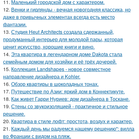
11.
Маленький городской дом с характером.
12.
Венки и гирлянды - вечная новогодняя классика, но
даже в привычных элементах всегда есть место
фантазии.
13.
Студия Heut Architects создала сдержанный,
продуманный интерьер для молодой пары, которая
ценит искусство, хорошие книги и вино.
14.
Эта квартира в легендарном доме Dakota стала
семейным домом для хозяйки и её трёх дочерей.
15.
Коллекция Landshapes - новое совместное
направление дизайнера и Kohler.
16.
Обзор квартиры в шоколадных тонах.
17.
Путешествие по Азии: яркий дом в Коннектикуте.
18.
Как живет Гарри Нуриев: дом дизайнера в Тоскане.
19.
Стены со звукоизоляцией - практичное и стильное
решение.
20.
Квартира в стиле лофт: простота, воздух и характер.
21.
Каждый день мы радуемся нашему решению": вилла
во Франции с видом на пляж.