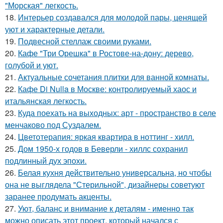
"Морская" легкость.
18.
Интерьер создавался для молодой пары, ценящей
уют и характерные детали.
19.
Подвесной стеллаж своими руками.
20.
Кафе "Три Орешка" в Ростове-на-дону: дерево,
голубой и уют.
21.
Актуальные сочетания плитки для ванной комнаты.
22.
Кафе Di Nulla в Москве: контролируемый хаос и
итальянская легкость.
23.
Куда поехать на выходных: арт - пространство в селе
менчаково под Суздалем.
24.
Цветотерапия: яркая квартира в ноттинг - хилл.
25.
Дом 1950-х годов в Беверли - хиллс сохранил
подлинный дух эпохи.
26.
Белая кухня действительно универсальна, но чтобы
она не выглядела "Стерильной", дизайнеры советуют
заранее продумать акценты.
27.
Уют, баланс и внимание к деталям - именно так
можно описать этот проект, который начался с