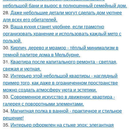
небольшой бани и вырос в полноценный семейный дом.
28.
Даже небольшие детали могут сделать дом уютнее
для всех его обитателей.
29.
Ваша кухня станет удобнее, если грамотно
организовать хранение и использовать каждый метр с
пользой.
30.
Кирпич, дерево и мрамор - тёплый минимализм в
темной палитре дома в Мельбурне.
31.
Квартира после капитального ремонта - светлая,
свежая и уютная.
32.
Интерьер этой небольшой квартиры - наглядный
пример того, как даже в ограниченном пространстве
можно создать атмосферу уюта и эстетики.
33.
Современное искусство в движении: квартира -
галерея с поворотными элементами.
34.
Магнитная полка в ванной - практичное и стильное
решение!
35.
Интерьер оформлен на стыке эпох: элегантная