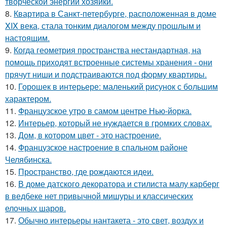
творческой энергии хозяйки.
8.
Квартира в Санкт-петербурге, расположенная в доме
XIX века, стала тонким диалогом между прошлым и
настоящим.
9.
Когда геометрия пространства нестандартная, на
помощь приходят встроенные системы хранения - они
прячут ниши и подстраиваются под форму квартиры.
10.
Горошек в интерьере: маленький рисунок с большим
характером.
11.
Французское утро в самом центре Нью-йорка.
12.
Интерьер, который не нуждается в громких словах.
13.
Дом, в котором цвет - это настроение.
14.
Французское настроение в спальном районе
Челябинска.
15.
Пространство, где рождаются идеи.
16.
В доме датского декоратора и стилиста малу карберг
в ведбеке нет привычной мишуры и классических
елочных шаров.
17.
Обычно интерьеры нантакета - это свет, воздух и