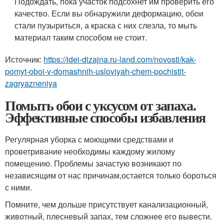
Подождать, пока участок подсохнет им проверить его
качество. Если вы обнаружили деформацию, обои
стали пузыриться, а краска с них слезла, то мыть
материал таким способом не стоит.
Источник:
https://idei-dizajna.ru-land.com/novosti/kak-
pomyt-oboi-v-domashnih-usloviyah-chem-pochistit-
zagryazneniya
Помыть обои с уксусом от запаха.
Эффективные способы избавления
Регулярная уборка с моющими средствами и
проветривание необходимы каждому жилому
помещению. Проблемы зачастую возникают по
независящим от нас причинам,остается только бороться
с ними.
Помните, чем дольше присутствует канализационный,
животный, плесневый запах, тем сложнее его вывести.