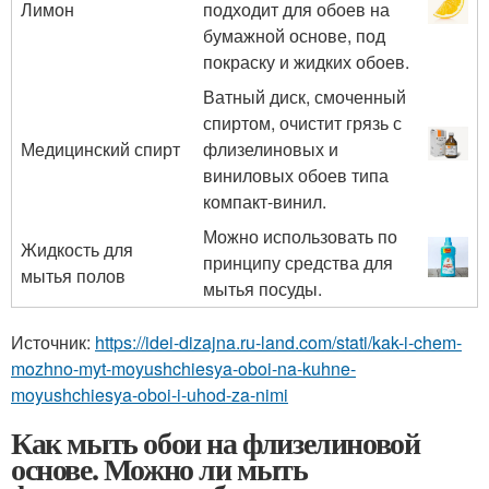
Лимон
подходит для обоев на
бумажной основе, под
покраску и жидких обоев.
Ватный диск, смоченный
спиртом, очистит грязь с
Медицинский спирт
флизелиновых и
виниловых обоев типа
компакт-винил.
Можно использовать по
Жидкость для
принципу средства для
мытья полов
мытья посуды.
Источник:
https://idei-dizajna.ru-land.com/stati/kak-i-chem-
mozhno-myt-moyushchiesya-oboi-na-kuhne-
moyushchiesya-oboi-i-uhod-za-nimi
Как мыть обои на флизелиновой
основе. Можно ли мыть