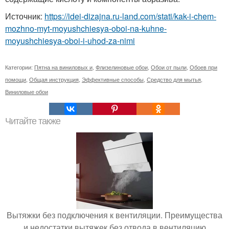
Источник:
https://idei-dizajna.ru-land.com/stati/kak-i-chem-
mozhno-myt-moyushchiesya-oboi-na-kuhne-
moyushchiesya-oboi-i-uhod-za-nimi
Категории:
Пятна на виниловых и
,
Флизелиновые обои
,
Обои от пыли
,
Обоев при
помощи
,
Общая инструкция
,
Эффективные способы
,
Средство для мытья
,
Виниловые обои
Читайте также
Вытяжки без подключения к вентиляции. Преимущества
и недостатки вытяжек без отвода в вентиляцию