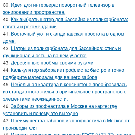
39.
Идея для интерьера: поворотный телевизор в
зонировании пространства.
40.
Как выбрать шатер для бассейна из поликарбоната:
советы и рекомендации
41.
Восточный уют и скандинавская простота в одном
доме.
42.
Шатры из поликарбоната для бассейнов: стиль и
функциональность на вашем участке
43.
Деревянные проёмы своими руками.
44.
Калькулятор забора из профлиста: быстро и точно
подберите материалы для вашего забора
45.
Небольшая квартира в кенсингтоне преобразилась
из стандартного жилья в оригинальное пространство с
элементами неожиданности.
46.
Заборы из профнастила в Москве на карте: где
установить и почему это выгодно
47.
Преимущества заборов из профнастила в Москве от
производителя
48.
Известь строительная комовая ГОСТ 9179 77: что это