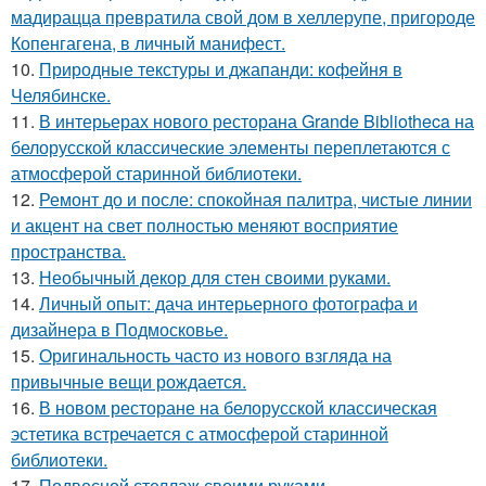
мадирацца превратила свой дом в хеллерупе, пригороде
Копенгагена, в личный манифест.
10.
Природные текстуры и джапанди: кофейня в
Челябинске.
11.
В интерьерах нового ресторана Grande Bibliotheca на
белорусской классические элементы переплетаются с
атмосферой старинной библиотеки.
12.
Ремонт до и после: спокойная палитра, чистые линии
и акцент на свет полностью меняют восприятие
пространства.
13.
Необычный декор для стен своими руками.
14.
Личный опыт: дача интерьерного фотографа и
дизайнера в Подмосковье.
15.
Оригинальность часто из нового взгляда на
привычные вещи рождается.
16.
В новом ресторане на белорусской классическая
эстетика встречается с атмосферой старинной
библиотеки.
17.
Подвесной стеллаж своими руками.