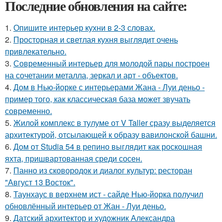
Последние обновления на сайте:
1.
Опишите интерьер кухни в 2-3 словах.
2.
Просторная и светлая кухня выглядит очень
привлекательно.
3.
Современный интерьер для молодой пары построен
на сочетании металла, зеркал и арт - объектов.
4.
Дом в Нью-йорке с интерьерами Жана - Луи деньо -
пример того, как классическая база может звучать
современно.
5.
Жилой комплекс в тулуме от V Taller сразу выделяется
архитектурой, отсылающей к образу вавилонской башни.
6.
Дом от Studia 54 в репино выглядит как роскошная
яхта, пришвартованная среди сосен.
7.
Панно из сковородок и диалог культур: ресторан
"Август 13 Восток".
8.
Таунхаус в верхнем ист - сайде Нью-йорка получил
обновлённый интерьер от Жан - Луи деньо.
9.
Датский архитектор и художник Александра