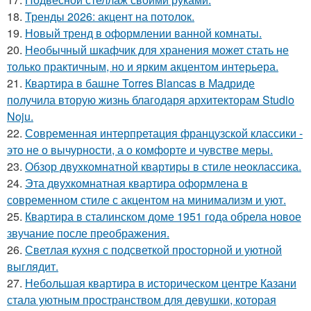
18.
Тренды 2026: акцент на потолок.
19.
Новый тренд в оформлении ванной комнаты.
20.
Необычный шкафчик для хранения может стать не
только практичным, но и ярким акцентом интерьера.
21.
Квартира в башне Torres Blancas в Мадриде
получила вторую жизнь благодаря архитекторам Studio
Noju.
22.
Современная интерпретация французской классики -
это не о вычурности, а о комфорте и чувстве меры.
23.
Обзор двухкомнатной квартиры в стиле неоклассика.
24.
Эта двухкомнатная квартира оформлена в
современном стиле с акцентом на минимализм и уют.
25.
Квартира в сталинском доме 1951 года обрела новое
звучание после преображения.
26.
Светлая кухня с подсветкой просторной и уютной
выглядит.
27.
Небольшая квартира в историческом центре Казани
стала уютным пространством для девушки, которая