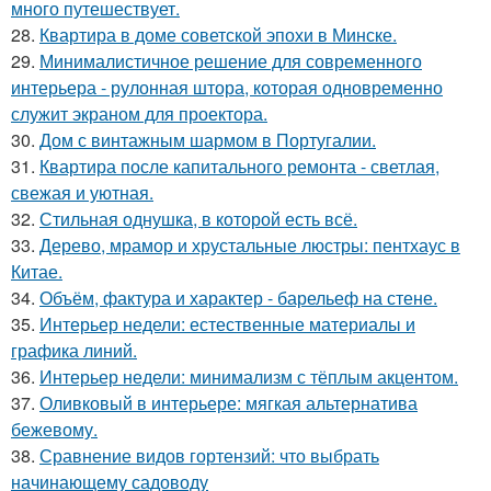
много путешествует.
28.
Квартира в доме советской эпохи в Минске.
29.
Минималистичное решение для современного
интерьера - рулонная штора, которая одновременно
служит экраном для проектора.
30.
Дом с винтажным шармом в Португалии.
31.
Квартира после капитального ремонта - светлая,
свежая и уютная.
32.
Стильная однушка, в которой есть всё.
33.
Дерево, мрамор и хрустальные люстры: пентхаус в
Китае.
34.
Объём, фактура и характер - барельеф на стене.
35.
Интерьер недели: естественные материалы и
графика линий.
36.
Интерьер недели: минимализм с тёплым акцентом.
37.
Оливковый в интерьере: мягкая альтернатива
бежевому.
38.
Сравнение видов гортензий: что выбрать
начинающему садоводу