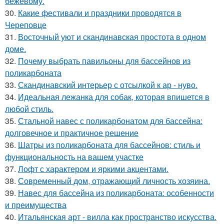
бежевому.
30.
Какие фестивали и праздники проводятся в
Череповце
31.
Восточный уют и скандинавская простота в одном
доме.
32.
Почему выбрать павильоны для бассейнов из
поликарбоната
33.
Скандинавский интерьер с отсылкой к ар - нуво.
34.
Идеальная лежанка для собак, которая впишется в
любой стиль.
35.
Стальной навес с поликарбонатом для бассейна:
долговечное и практичное решение
36.
Шатры из поликарбоната для бассейнов: стиль и
функциональность на вашем участке
37.
Лофт с характером и яркими акцентами.
38.
Современный дом, отражающий личность хозяина.
39.
Навес для бассейна из поликарбоната: особенности
и преимущества
40.
Итальянская арт - вилла как пространство искусства.