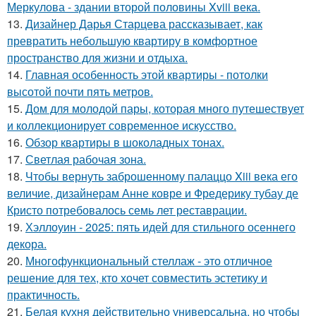
Меркулова - здании второй половины Xviii века.
13.
Дизайнер Дарья Старцева рассказывает, как
превратить небольшую квартиру в комфортное
пространство для жизни и отдыха.
14.
Главная особенность этой квартиры - потолки
высотой почти пять метров.
15.
Дом для молодой пары, которая много путешествует
и коллекционирует современное искусство.
16.
Обзор квартиры в шоколадных тонах.
17.
Светлая рабочая зона.
18.
Чтобы вернуть заброшенному палаццо Xiii века его
величие, дизайнерам Анне ковре и Фредерику тубау де
Кристо потребовалось семь лет реставрации.
19.
Хэллоуин - 2025: пять идей для стильного осеннего
декора.
20.
Многофункциональный стеллаж - это отличное
решение для тех, кто хочет совместить эстетику и
практичность.
21.
Белая кухня действительно универсальна, но чтобы