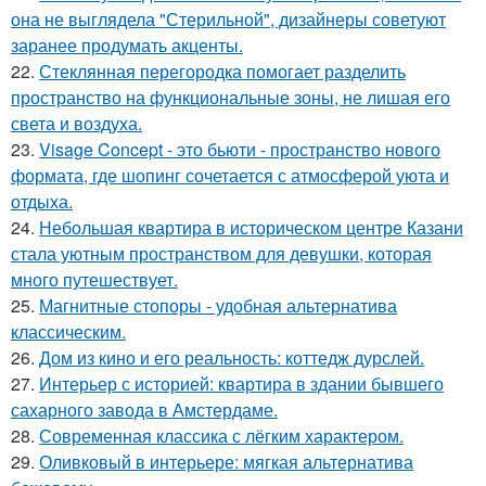
она не выглядела "Стерильной", дизайнеры советуют
заранее продумать акценты.
22.
Стеклянная перегородка помогает разделить
пространство на функциональные зоны, не лишая его
света и воздуха.
23.
Visage Concept - это бьюти - пространство нового
формата, где шопинг сочетается с атмосферой уюта и
отдыха.
24.
Небольшая квартира в историческом центре Казани
стала уютным пространством для девушки, которая
много путешествует.
25.
Магнитные стопоры - удобная альтернатива
классическим.
26.
Дом из кино и его реальность: коттедж дурслей.
27.
Интерьер с историей: квартира в здании бывшего
сахарного завода в Амстердаме.
28.
Современная классика с лёгким характером.
29.
Оливковый в интерьере: мягкая альтернатива