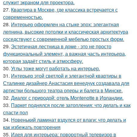
служит экраном для проектора.
27.
Квартира в Москве, где классика встречается с
современностью.
28.
Интерьер оформлен на стыке эпох: элегантная
лепнина, высокие потолки и классическая архитектура
соседствуют с современной мебелью простых форм.
29.
Эстетичная лестница в доме - это не просто
функциональный элемент, а важная часть интерьера,
которая задаёт стиль и атмосферу.
30.
Углы тоже могут работать на интерьер.
31.
Интерьер этой светлой и элегантной квартиры в
Сталинке дизайнер Анастасия венедчук создавала для
артистки большого театра оперы и балета в Минске.
32.
Диалог с природой: отель Montenotte в Ирландии.
33.
Паркет поднялся после затопления: что делать и как
спасти пол
34.
Новенький ламинат вздулся от влаги: что делать и
как избежать повторения
35.
Идея для интерьера: поворотный телевизор в