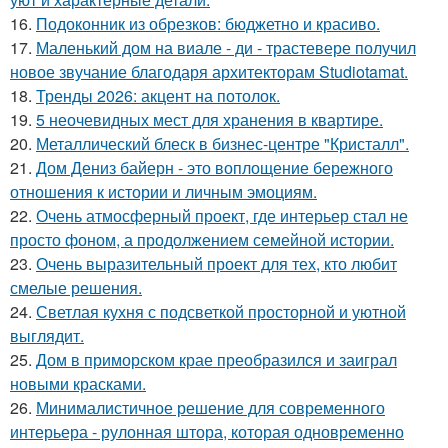
16.
Подоконник из обрезков: бюджетно и красиво.
17.
Маленький дом на виале - ди - трастевере получил
новое звучание благодаря архитекторам Studiotamat.
18.
Тренды 2026: акцент на потолок.
19.
5 неочевидных мест для хранения в квартире.
20.
Металлический блеск в бизнес-центре "Кристалл".
21.
Дом Дениз байерн - это воплощение бережного
отношения к истории и личным эмоциям.
22.
Очень атмосферный проект, где интерьер стал не
просто фоном, а продолжением семейной истории.
23.
Очень выразительный проект для тех, кто любит
смелые решения.
24.
Светлая кухня с подсветкой просторной и уютной
выглядит.
25.
Дом в приморском крае преобразился и заиграл
новыми красками.
26.
Минималистичное решение для современного
интерьера - рулонная штора, которая одновременно