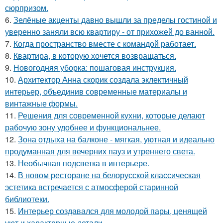
сюрпризом.
6.
Зелёные акценты давно вышли за пределы гостиной и
уверенно заняли всю квартиру - от прихожей до ванной.
7.
Когда пространство вместе с командой работает.
8.
Квартира, в которую хочется возвращаться.
9.
Новогодняя уборка: пошаговая инструкция.
10.
Архитектор Анна скорик создала эклектичный
интерьер, объединив современные материалы и
винтажные формы.
11.
Решения для современной кухни, которые делают
рабочую зону удобнее и функциональнее.
12.
Зона отдыха на балконе - мягкая, уютная и идеально
продуманная для вечерних пауз и утреннего света.
13.
Необычная подсветка в интерьере.
14.
В новом ресторане на белорусской классическая
эстетика встречается с атмосферой старинной
библиотеки.
15.
Интерьер создавался для молодой пары, ценящей
уют и характерные детали.