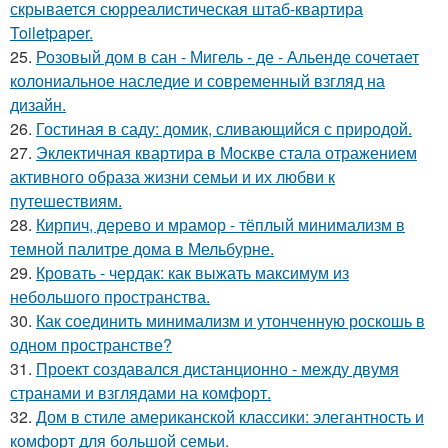
скрывается сюрреалистическая штаб-квартира
Toiletpaper.
25.
Розовый дом в сан - Мигель - де - Альенде сочетает
колониальное наследие и современный взгляд на
дизайн.
26.
Гостиная в саду: домик, сливающийся с природой.
27.
Эклектичная квартира в Москве стала отражением
активного образа жизни семьи и их любви к
путешествиям.
28.
Кирпич, дерево и мрамор - тёплый минимализм в
темной палитре дома в Мельбурне.
29.
Кровать - чердак: как выжать максимум из
небольшого пространства.
30.
Как соединить минимализм и утонченную роскошь в
одном пространстве?
31.
Проект создавался дистанционно - между двумя
странами и взглядами на комфорт.
32.
Дом в стиле американской классики: элегантность и
комфорт для большой семьи.