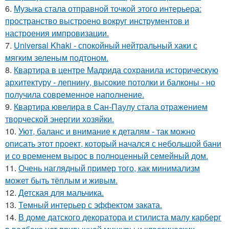
6.
Музыка стала отправной точкой этого интерьера:
пространство выстроено вокруг инструментов и
настроения импровизации.
7.
Universal Khaki - спокойный нейтральный хаки с
мягким зеленым подтоном.
8.
Квартира в центре Мадрида сохранила историческую
архитектуру - лепнину, высокие потолки и балконы - но
получила современное наполнение.
9.
Квартира ювелира в Сан-Паулу стала отражением
творческой энергии хозяйки.
10.
Уют, баланс и внимание к деталям - так можно
описать этот проект, который начался с небольшой бани
и со временем вырос в полноценный семейный дом.
11.
Очень наглядный пример того, как минимализм
может быть тёплым и живым.
12.
Детская для мальчика.
13.
Темный интерьер с эффектом заката.
14.
В доме датского декоратора и стилиста малу карберг