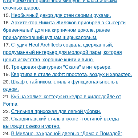
в ведбеке нет привычной мишуры и классических
елочных шаров.
15.
Необычный декор для стен своими руками.
16.
Архитектор Никита Жиляков приобрёл в Сысерти
бревенчатый дом на кирпичном цоколе, ранее
принадлежавший купцам ширыкаловым.
17.
Студия Heut Architects создала сдержанный,
продуманный интерьер для молодой пары, которая
ценит искусство, хорошие книги и вино.
18.
Трендовая фактурная "Скала" в интерьере.
19.
Квартира в стиле лофт: простота, воздух и характер.
20.
Шкаф с тайником: стиль и функциональность в
одном.
21.
Куб на холме: коттедж из кедра в хиллсдейле от
Forma.
22.
Стильная прихожая для легкой уборки.
23.
Скандинавский стиль в кухне - гостиной всегда
выглядит свежо и уютно.
24.
В Милане, за красной дверью "Дома с Помадой",