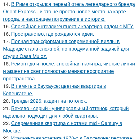
14.
В Риме открылся первый отель легендарного бренда
Orient Express - и это не просто новое место на карте
города, а настоящее погружение в историю.
15.
Спокойная интеллигентность: квартира рядом с МГУ.
16.
Пространство, где рождаются идеи.
17.
Полная трансформация современной виллы в
Мадриде стала сложной, но продуманной задачей для
студии Casa Mu oz.
18.
Ремонт до и после: спокойная палитра, чистые линии
и акцент на свет полностью меняют восприятие
пространства.
19.
В память о баухаусе: цветная квартира в
Копенгагене.
20.
Тренды 2026: акцент на потолок.
21.
Бежево - серый - универсальный оттенок, который
идеально подходит для любой квартиры.
22.
Современная квартира с нотами mid - Century в
Москве.
23.
Итальянская эстетика 1970-х в Барселоне: ресторан