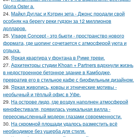
Gloria Oster a.
24.
Майкл Дуглас и Кэтрин зета - Джонс продали свой
особняк на берегу реки гудзон за 12 миллионов
долларов.
25.
Visage Concept - это бьюти - пространство нового
формата, где шопинг сочетается с атмосферой уюта и
отдыха.
26.
Яркая квартира у фонтана в Риме треви.
27.
Архитекторы студии Khoan + Partners вдохнули жизнь
в недостроенное бетонное здание в Камбодже,
превратив его в стильное кафе с биофильным дизайном.
28.
Яркая живопись, ковры и этнические мотивы -
необычный и тёплый офис в Уфе.
29.
На острове лидо, где воздух наполнен атмосферой
кинофестиваля, появилась уникальная вилла -
переосмысленный модерн глазами современности.
30.
На скромной площади удалось разместить всё
необходимое без ущерба для стиля.