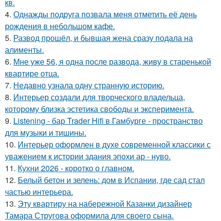
кв.
4.
Однажды подруга позвала меня отметить её день
рождения в небольшом кафе.
5.
Развод прошёл, и бывшая жена сразу подала на
алименты.
6.
Мне уже 56, я одна после развода, живу в старенькой
квартире отца.
7.
Недавно узнала одну странную историю.
8.
Интерьер создали для творческого владельца,
которому близка эстетика свободы и эксперимента.
9.
Listening - бар Trader Hifi в Гамбурге - пространство
для музыки и тишины.
10.
Интерьер оформлен в духе современной классики с
уважением к истории здания эпохи ар - нуво.
11.
Кухни 2026 - коротко о главном.
12.
Белый бетон и зелень: дом в Испании, где сад стал
частью интерьера.
13.
Эту квартиру на набережной Казанки дизайнер
Тамара Стругова оформила для своего сына.