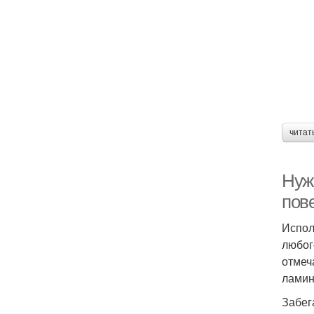
читат
Нужн
пов
Испол
любог
отмеч
ламин
Забег