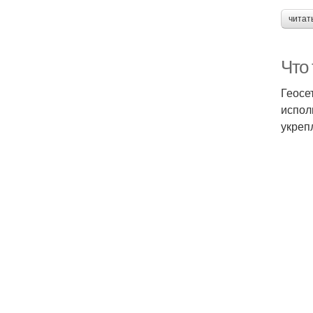
читат
Что 
Геосе
испол
укреп