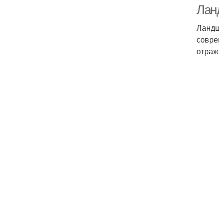
Лан
Ландш
совре
отраж