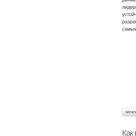
лидер
устой
разра
самым
читат
Как