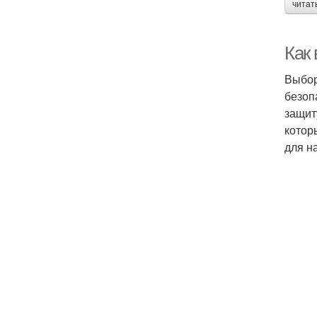
читат
Как
Выбор
безоп
защит
котор
для н