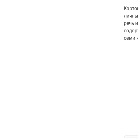
Карто
личны
речь 
содер
семи 