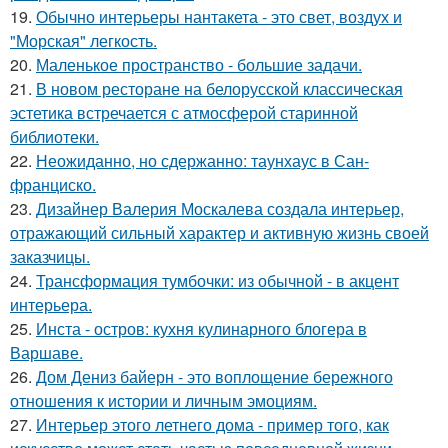
19.
Обычно интерьеры нантакета - это свет, воздух и
"Морская" легкость.
20.
Маленькое пространство - большие задачи.
21.
В новом ресторане на белорусской классическая
эстетика встречается с атмосферой старинной
библиотеки.
22.
Неожиданно, но сдержанно: таунхаус в Сан-
франциско.
23.
Дизайнер Валерия Москалева создала интерьер,
отражающий сильный характер и активную жизнь своей
заказчицы.
24.
Трансформация тумбочки: из обычной - в акцент
интерьера.
25.
Инста - остров: кухня кулинарного блогера в
Варшаве.
26.
Дом Дениз байерн - это воплощение бережного
отношения к истории и личным эмоциям.
27.
Интерьер этого летнего дома - пример того, как