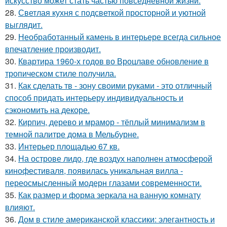
искусство может стать частью повседневной жизни.
28.
Светлая кухня с подсветкой просторной и уютной
выглядит.
29.
Необработанный камень в интерьере всегда сильное
впечатление производит.
30.
Квартира 1960-х годов во Вроцлаве обновление в
тропическом стиле получила.
31.
Как сделать тв - зону своими руками - это отличный
способ придать интерьеру индивидуальность и
сэкономить на декоре.
32.
Кирпич, дерево и мрамор - тёплый минимализм в
темной палитре дома в Мельбурне.
33.
Интерьер площадью 67 кв.
34.
На острове лидо, где воздух наполнен атмосферой
кинофестиваля, появилась уникальная вилла -
переосмысленный модерн глазами современности.
35.
Как размер и форма зеркала на ванную комнату
влияют.
36.
Дом в стиле американской классики: элегантность и