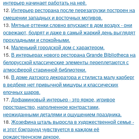
интерьер начинает работать на неё.
12.
Интерьер ресторана после перезагрузки построен на
смешении западных и восточных мотивов.
13.
Мятные оттенки словно впускают в дом воздух - они
освежают, бодрят и даже в самый жаркий день выглядят
прохладными и спокойными.
14.
Маленький городской дом с характером.
15.
В интерьерах нового ресторана Grande Bibliotheca на
белорусской классические элементы переплетаются с
атмосферой старинной библиотеки.
16.
В доме датского декоратора и стилиста малу карберг
в ведбеке нет привычной мишуры и классических
елочных шаров.
17.
Дофаминовый интерьер - это яркое, игривое
пространство, наполненное контрастами,
неожиданными деталями и ощущением праздника.
18.
Жозефина шталь выросла в художественной семье -
и этот бэкграунд чувствуется в каждом её
рождественском декоре.