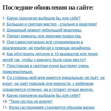
Последние обновления на сайте:
1.
Какую прихожую выбрали бы для себя?
2.
Большая и светлая мастер - спальня в квартире!
3.
Шикарный ремонт небольшой квартиры.
4.
Проект комнаты для девочкм подростка.
5.
Они самостоятельно всё спланировали и
реализовали, не прибегая к помощи дизайнера.
6.
Как обустроить детскую в 10 квадратов для троих
детей так, чтобы у каждого было свое место?
7.
Просторная и светлая кухня выглядит очень
привлекательно.
8.
Со стороны мой муж кажется идеальным: не пьёт, не
курит, не даёт поводов для ревности, с ребёнком
справляется отлично, да и готовит лучше многих.
9.
Какую прихожую выбрали бы для себя?
10.
"Твоя сестра не ворует!
11.
Когда гастрономия становится образом жизни,