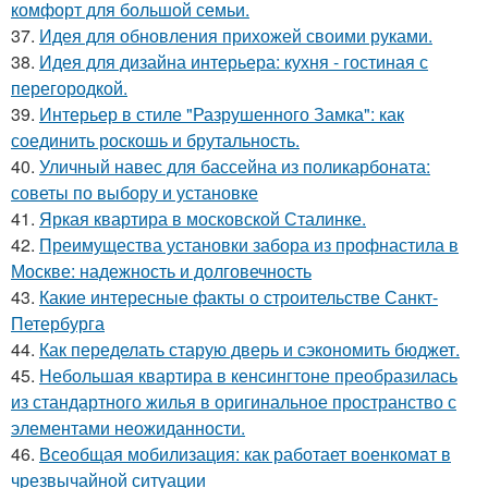
комфорт для большой семьи.
37.
Идея для обновления прихожей своими руками.
38.
Идея для дизайна интерьера: кухня - гостиная с
перегородкой.
39.
Интерьер в стиле "Разрушенного Замка": как
соединить роскошь и брутальность.
40.
Уличный навес для бассейна из поликарбоната:
советы по выбору и установке
41.
Яркая квартира в московской Сталинке.
42.
Преимущества установки забора из профнастила в
Москве: надежность и долговечность
43.
Какие интересные факты о строительстве Санкт-
Петербурга
44.
Как переделать старую дверь и сэкономить бюджет.
45.
Небольшая квартира в кенсингтоне преобразилась
из стандартного жилья в оригинальное пространство с
элементами неожиданности.
46.
Всеобщая мобилизация: как работает военкомат в
чрезвычайной ситуации