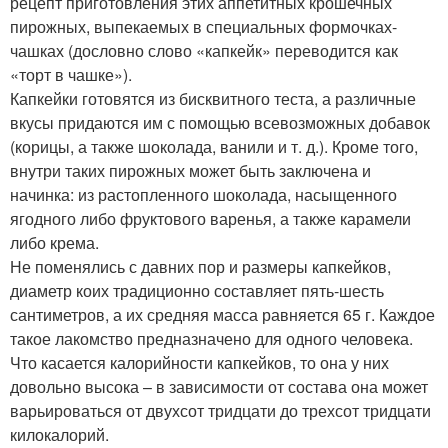
рецепт приготовления этих аппетитных крошечных
пирожных, выпекаемых в специальных формочках-
чашках (дословно слово «капкейк» переводится как
«торт в чашке»).
Капкейки готовятся из бисквитного теста, а различные
вкусы придаются им с помощью всевозможных добавок
(корицы, а также шоколада, ванили и т. д.). Кроме того,
внутри таких пирожных может быть заключена и
начинка: из растопленного шоколада, насыщенного
ягодного либо фруктового варенья, а также карамели
либо крема.
Не поменялись с давних пор и размеры капкейков,
диаметр коих традиционно составляет пять-шесть
сантиметров, а их средняя масса равняется 65 г. Каждое
такое лакомство предназначено для одного человека.
Что касается калорийности капкейков, то она у них
довольно высока – в зависимости от состава она может
варьироваться от двухсот тридцати до трехсот тридцати
килокалорий.