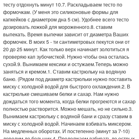
тесту отдохнуть минут 10.7. Раскладываем тесто по
формочкам. (У меня это силиконовые формы для
капкейков с диаметром дна 5 см). Удобнее всего тесто
дозировать ложкой для мороженного.8. ставим
выпекать. Время выпечки зависит от диаметра Ваших
формочек. В моих 5 - ти сантиметровых пекутся они от
20 до 25 минут. Как только верх начинает золотиться я
проверяю кап зубочисткой. Нужно чтобы она осталась
сухой.9. Вынимаем кексики и остужаем.Теперь можно
заняться и кремом.1. Ставим кастрюльку на водяную
баню. (Рядом под диаметр кастрюльки нужно поставить
миску с холодной водой для быстрого охлаждения.2. В
кастрюльке смешиваем белки и сахар. Нам нужно
дождаться того момента, когда белки прогреются и сахар
полностью растворится. Можно мешать, но не сильно.3.
Вынимаем кастрюльку с водяной бани и сразу ставим в
миску с холодной водой. Начинаем взбивать миксером.
На медленных оборотах. И постепенно (минут за 7-10)
доводим до больших.4. Продолжаем взбивать до острых