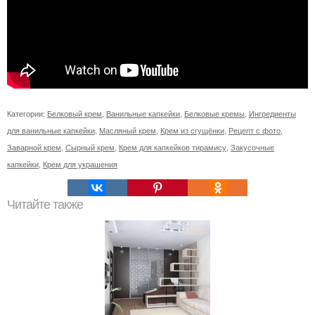
Категории:
Белковый крем
,
Ванильные капкейки
,
Белковые кремы
,
Ингредиенты
для ванильные капкейки
,
Масляный крем
,
Крем из сгущёнки
,
Рецепт с фото
,
Заварной крем
,
Сырный крем
,
Крем для капкейков тирамису
,
Закусочные
капкейки
,
Крем для украшения
Читайте также