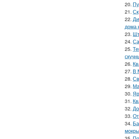
20.
Пу
21.
Ск
22.
Ди
дома 
23.
Шт
24.
Са
25.
Те
скучн
26.
Кв
27.
В 
28.
Св
29.
Ма
30.
Яр
31.
Кв
32.
До
33.
От
34.
Ба
мокры
35.
По