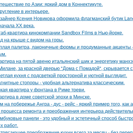
тешествие по Азии: яркий дом в Коннектикуте.
ругление в интерьере.
зайнер Ксения Новикова оформила флагманский бутик Land
начала ХХ века.
аб-квартира кинокомпании Sandbox Films в Нью-йорке.
д на крыше с видом на горы.
плая палитра, лаконичные формы и продуманные акценты -
ым.
артира на пятой авеню итальянский шик и энергетику манх
Милане, за красной дверью "Дома с Помадой", скрывается с
етлая кухня с подсветкой просторной и уютной выглядит.
гнитные стопоры - удобная альтернатива классическим.
кая квартира у фонтана в Риме треви.
артира в доме советской эпохи в Минске.
м на побережье Ангра - дус - рейс - яркий пример того, ка
 процесса ремонта и преображения интерьера действитель
мбуковые панели - это удобный и эстетичный способ быстр
х работ.
трясающее преображение кухни всего за месяц - без перепл