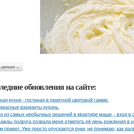
ь дальше →
ледние обновления на сайте:
ная кухня - гостиная в приятной цветовой гамме.
красные варианты кухонь.
о из самых необычных решений в квартире маши, - вход в с
ажды подруга позвала меня отметить её день рождения в 
м привет. Уже просто опускаются руки, не понимаю, как дал