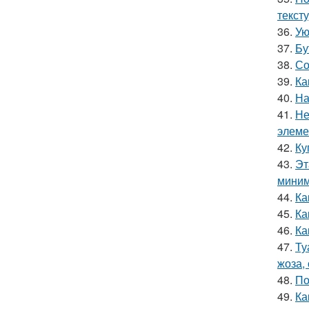
текст
36.
Ую
37.
Бу
38.
Со
39.
Ка
40.
На
41.
Не
элеме
42.
Ку
43.
Эт
миним
44.
Ка
45.
Ка
46.
Ка
47.
Ту
жоза,
48.
По
49.
Ка