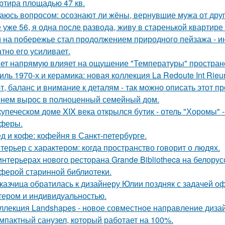
ртира площадью 47 кв.
аюсь вопросом: осознают ли жёны, вернувшие мужа от друго
 уже 56, я одна после развода, живу в старенькой квартире 
 на побережье стал продолжением природного пейзажа - инт
атно его усиливает.
ет напрямую влияет на ощущение "Температуры" пространс
иль 1970-х и керамика: новая коллекция La Redoute Int Rieur
т, баланс и внимание к деталям - так можно описать этот п
нем вырос в полноценный семейный дом.
купеческом доме XIX века открылся бутик - отель "Хоромы" -
феры.
д и кофе: кофейня в Санкт-петербурге.
терьер с характером: когда пространство говорит о людях.
интерьерах нового ресторана Grande Bibliotheca на белору
ферой старинной библиотеки.
казчица обратилась к дизайнеру Юлии поздняк с задачей оф
тером и индивидуальностью.
ллекция Landshapes - новое совместное направление дизай
мпактный санузел, который работает на 100%.