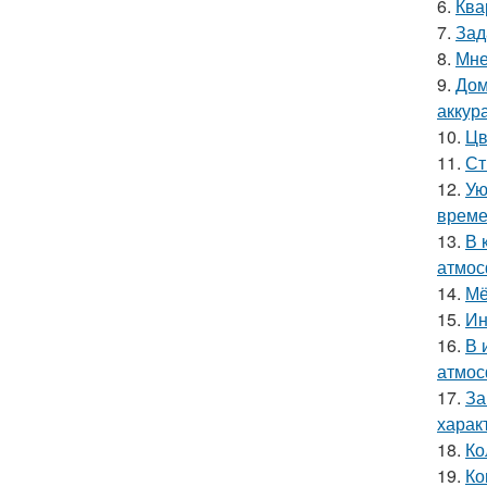
6.
Ква
7.
Зад
8.
Мне
9.
Дом
аккур
10.
Цв
11.
Ст
12.
Ую
време
13.
В 
атмос
14.
Мё
15.
Ин
16.
В 
атмос
17.
За
харак
18.
Ко
19.
Ко