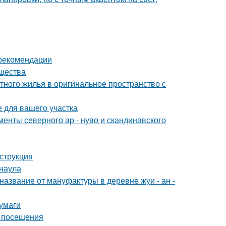
 рекомендации
ущества
тного жилья в оригинальное пространство с
е для вашего участка
енты северного ар - нуво и скандинавского
нструкция
рнаула
название от мануфактуры в деревне жуи - ан -
умаги
т посещения