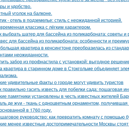
уры и удобство.
тный уголок на балконе.
тик - отель в подземелье: стиль с неожиданной историей.
временная классика с лёгким характером.
к выбрать шатер для бассейна из поликарбоната: советы и
вес для бассейна из поликарбоната: особенности и преим
большая квартира в кенсингтоне преобразилась из стандар
нтами неожиданности.
пить забор из профнастила с установкой: выгодное решени
а квартира в старинном доме в Стокгольме объединяет элем
ализма.
кие удивительные факты о городе могут удивить туристов
к правильно гасить известь для побелки сада: пошаговая и
кие памятники установлены в честь известных жителей Ба
аль де жуи - ткань с одноцветным орнаментом, получившая 
 основанной в 1760 году.
шаговое руководство: как превратить комнату с помощью б
кие менее известные достопримечательности Москвы стоя