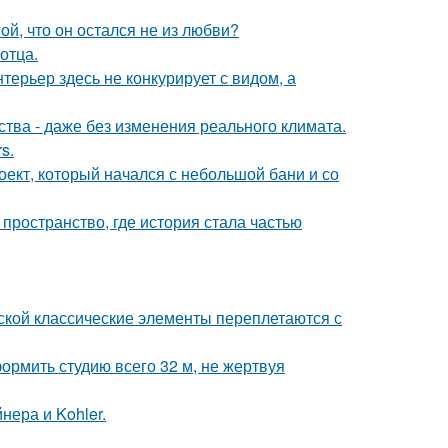
й, что он остался не из любви?
отца.
ерьер здесь не конкурирует с видом, а
тва - даже без изменения реального климата.
s.
роект, который начался с небольшой бани и со
 пространство, где история стала частью
сской классические элементы переплетаются с
ормить студию всего 32 м, не жертвуя
нера и Kohler.