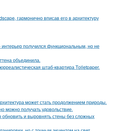
scape, гармонично вписав его в архитектуру
 интерьер получился функциональным, но не
эттена объединила.
юрреалистическая штаб-квартира Toiletpaper.
к архитектура может стать продолжением природы.
но можно получать удовольствие.
о обновить и выровнять стены без сложных
анировки, но с точным акцентом на свет,