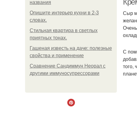
Кре
названия
Сыр м
Опишите интерьер кухни в 2-3
желан
словах.
Очень
Стильная квартира в светлых
охлад
приятных тонах.
Гашеная известь на даче: полезные
С пом
свойства и применение
добав
того,
Сравнение Сандиммун Неорал с
плане
другими иммуносупрессорами