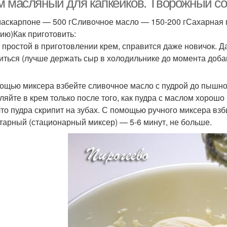
м масляный для капкейков. Творожный с
аскарпоне — 500 гСливочное масло — 150-200 гСахарная пу
ию)Как приготовить:
 простой в приготовлении крем, справится даже новичок. Д
иться (лучше держать сыр в холодильнике до момента доба
ощью миксера взбейте сливочное масло с пудрой до пышно
ляйте в крем только после того, как пудра с маслом хорош
 что пудра скрипит на зубах. С помощью ручного миксера взб
тарный (стационарный миксер) — 5-6 минут, не больше.