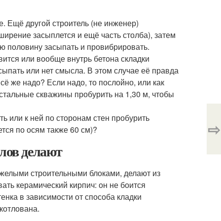
е. Ещё другой строитель (не инженер)
ширение засыплется и ещё часть столба), затем
рую половину засыпать и провибрировать.
авится или вообще внутрь бетона складки
 сыпать или нет смысла. В этом случае её правда
сё же надо? Если надо, то послойно, или как
стальные скважины пробурить на 1,30 м, чтобы
сть или к ней по сторонам стен пробурить
⇨
тся по осям также 60 см)?
алов делают
яжелыми строительными блоками, делают из
вать керамический кирпич: он не боится
тенка в зависимости от способа кладки
 котлована.