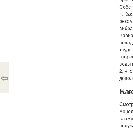
Собст
1. Ка
реком
вибра
Вариа
попад
трудн
второ
воды 
2. Чт
⇦
допол
Как
Смотр
монол
влажн
получ