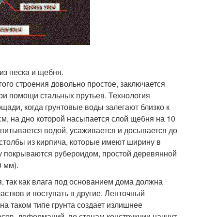
из песка и щебня.
гого строения довольно простое, заключается
при помощи стальных прутьев. Технология
щади, когда грунтовые воды залегают близко к
см, на дно которой насыпается слой щебня на 10
опитывается водой, усаживается и досыпается до
столбы из кирпича, которые имеют ширину в
ху покрываются рубероидом, простой деревянной
 мм).
, так как влага под основанием дома должна
астков и поступать в другие. Ленточный
на таком типе грунта создает излишнее
осов, деформаций, по стенам конструкции начнут