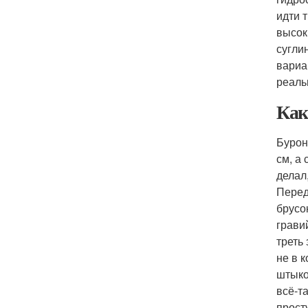
идти 
высок
сугли
вариа
реаль
Как
Бурон
см, а
делал
Перед
брусо
грави
треть
не в 
штыко
всё-т
прост