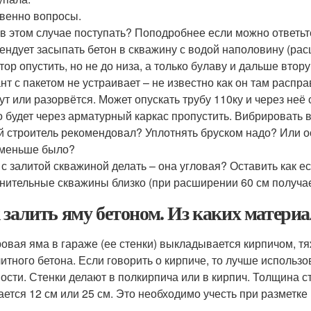
венно вопросы.
к в этом случае поступать? Поподробнее если можно ответьт
ендует засыпать бетон в скважину с водой наполовину (рас
тор опустить, но не до низа, а только булаву и дальше вто
нт с пакетом не устраивает – не известно как он там распр
ут или разорвётся. Может опускать трубу 110ку и через неё
о будет через арматурный каркас пропустить. Вибрировать в
й строитель рекомендовал? Уплотнять бруском надо? Или о
меньше было?
о с залитой скважиной делать – она угловая? Оставить как е
нительные скважины близко (при расширении 60 см получае
 залить яму бетоном. Из каких матери
овая яма в гараже (ее стенки) выкладывается кирпичом, т
итного бетона. Если говорить о кирпиче, то лучше использо
ости. Стенки делают в полкирпича или в кирпич. Толщина с
ается 12 см или 25 см. Это необходимо учесть при разметке