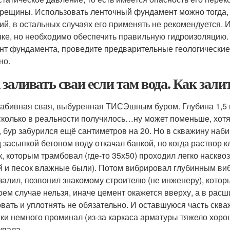
трещины. Использовать ленточный фундамент можно тогда, 
ий, в остальных случаях его применять не рекомендуется. 
нке, но необходимо обеспечить правильную гидроизоляцию
нт фундамента, проведите предварительные геологические 
но.
 заливать сваи если там вода. Как зали
абивная свая, выбуренная ТИСЭшным буром. Глубина 1,5 м
 сколько в реальности получилось…ну может поменьше, хотя
, бур забурился ещё сантиметров на 20. Но в скважину наби
 засыпкой бетоном воду откачал банкой, но когда раствор к
к, которым трамбовал (где-то 35х50) проходил легко наскв
й и песок влажные были). Потом вибрировал глубинным ви
 залил, позвонил знакомому строителю (не инженеру), котор
коем случае нельзя, иначе цемент окажется вверху, а в расш
вать и уплотнять не обязательно. И оставшуюся часть скв
аки немного проминал (из-за каркаса арматуры тяжело хоро
упала.