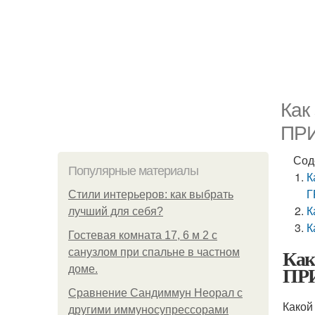
Как
ПР
Сод
Популярные материалы
К
Г
Стили интерьеров: как выбрать
К
лучший для себя?
К
Гостевая комната 17, 6 м 2 с
Как
санузлом при спальне в частном
ПР
доме.
Сравнение Сандиммун Неорал с
Какой
другими иммуносупрессорами