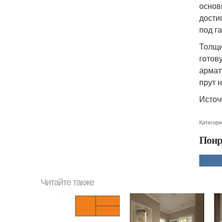
основ
дости
под г
Толщи
готов
армат
прут 
Источ
Категори
Понр
Читайте также