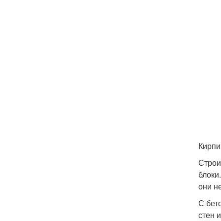
Кирпи
Строи
блоки
они н
С бет
стен 