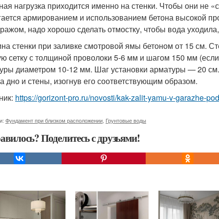
ная нагрузка приходится именно на стенки. Чтобы они не «с
гается армированием и использованием бетона высокой проч
аражом, надо хорошо сделать отмостку, чтобы вода уходила,
на стенки при заливке смотровой ямы бетоном от 15 см. С
ую сетку с толщиной проволоки 5-6 мм и шагом 150 мм (если
уры диаметром 10-12 мм. Шаг установки арматуры — 20 см
на дно и стены, изогнув его соответствующим образом.
ник:
https://gorizont-pro.ru/novosti/kak-zalit-yamu-v-garazhe-p
и:
Фундамент при близком расположении
,
Грунтовые воды
авилось? Поделитесь с друзьями!