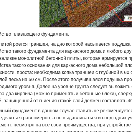
йство плавающего фундамента
литой роется траншея, на дно которой насыпается подушка 
йство такого фундамента для каркасного дома и любого дру
 заливке монолитной бетонной плиты, которая армируется 
йства такого основания для каркасного дома небольшой пло
хности, проста: необходима копка траншеи с глубиной в 60 
слой песка на 50 см. После этого получившаяся подушка пр
одимого уровня. Далее на уровне грунта следует выложить 
ра-два кирпича (можно применять и бетонные блоки), свер
й, защищенной от гниения (такой слой должен составлять 40
чный фундамент в данном случае ставить не рекомендуется
еделяться равномерно, а не выдавливаться из-под одних уч
мент, несмотря на все свои преимущества, при устройстве 
статическое давление, то есть имеется опасность его перек