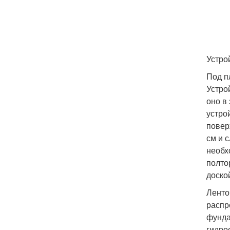
Устро
Под п
Устро
оно в
устро
повер
см и 
необх
полто
доско
Ленто
распр
фунда
гидро