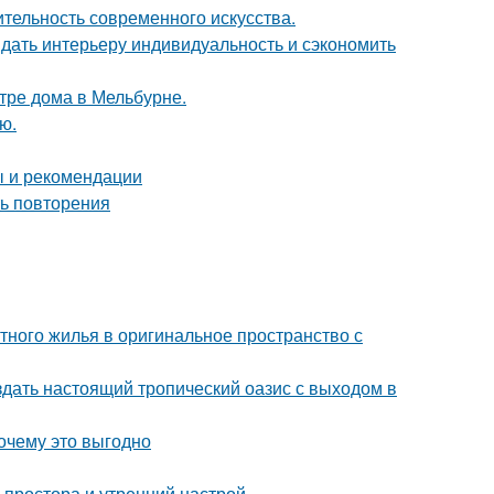
ительность современного искусства.
ридать интерьеру индивидуальность и сэкономить
тре дома в Мельбурне.
ю.
ы и рекомендации
ть повторения
тного жилья в оригинальное пространство с
здать настоящий тропический оазис с выходом в
почему это выгодно
 простора и утренний настрой.