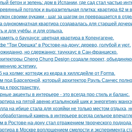
лый бетон и зелень: дом в Испании, где сад стал частью инт
ревянный потолок и выразительная плитка: квартира 62 м в
лкон своими руками - шаг за шагом он превращается в отде
а однокомнатная квартира создавалась для старшей дочери
ь и для учёбы, и для отдыха.
память о баухаусе: цветная квартира в Копенгагене.
фе "Три Орешка" в Ростове-на-дону: дерево, голубой и уют.
ожиданно, но сдержанно: таунхаус в Сан-франциско.
хитекторы Cheng Chung Design создали проект, объединяю
менную эстетику.
б на холме: коттедж из кедра в хиллсдейле от Forma.
м под Барселоной, который архитектор Рауль Санчес полн
да к пространству.
рные акценты в интерьере - это всегда про стиль и баланс.
артира на пятой авеню итальянский шик и энергетику манх
лла на ибице стала для хозяйки не только местом отдыха, 
обработанный камень в интерьере всегда сильное впечатл
м в Ростове-на-дону стал отражением творческого подхода 
артира в Москве воплощением смелости и эксперимента ст