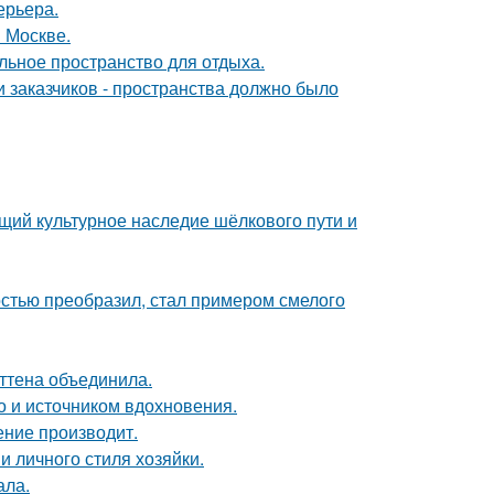
ерьера.
 Москве.
льное пространство для отдыха.
 заказчиков - пространства должно было
щий культурное наследие шёлкового пути и
остью преобразил, стал примером смелого
эттена объединила.
но и источником вдохновения.
ение производит.
и личного стиля хозяйки.
ала.