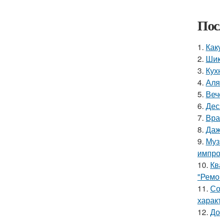
Пос
1.
Как
2.
Шик
3.
Кух
4.
Аля
5.
Веч
6.
Дес
7.
Вра
8.
Даж
9.
Муз
импро
10.
Кв
"Ремо
11.
Со
харак
12.
До