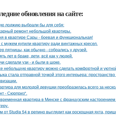
ледние обновления на сайте:
ую лоджию выбрали бы для себя:
арный ремонт небольшой квартиры.
ня в квартире Сары - боевая и функциональная!
 с мужем купили квартиру ради винтажных кресел.
ер пятницы, как обычно - собрались у друзей.
ять лет в браке, дети, всё как у людей.
чи сделали узи - и были в шоке.
е небольшую квартиру можно сделать комфортной и уютной,
ыка стала отправной точкой этого интерьера: пространство
визации.
артира для молодой девушки преобразилась всего за неско
нт - Сюрприз".
временная квартира в Минске с французским настроением -
теру.
м от Studia 54 в репино выглядит как роскошная яхта, при