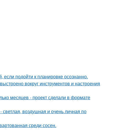
 если подойти к планировке осознанно.
 выстроено вокруг инструментов и настроения
лько месяцев - проект сделали в формате
 светлая, воздушная и очень личная по
швартованная среди сосен.