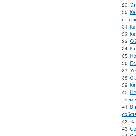
29.
Эт
30.
Ка
на де
31.
Ки
32.
Кв
33.
Об
34.
Ка
35.
Но
36.
Ес
37.
Уг
38.
Ск
39.
Ка
40.
Не
элеме
41.
В 
собст
42.
За
43.
Со
44.
Св