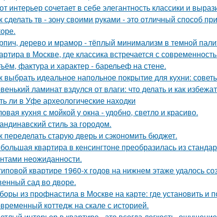
от интерьер сочетает в себе элегантность классики и выраз
к сделать тв - зону своими руками - это отличный способ п
коре.
рпич, дерево и мрамор - тёплый минимализм в темной пали
артира в Москве, где классика встречается с современность
ъём, фактура и характер - барельеф на стене.
к выбрать идеальное напольное покрытие для кухни: совет
венький ламинат вздулся от влаги: что делать и как избежа
ть ли в Уфе археологические находки
ловая кухня с мойкой у окна - удобно, светло и красиво.
андинавский стиль за городом.
к переделать старую дверь и сэкономить бюджет.
большая квартира в кенсингтоне преобразилась из стандар
нтами неожиданности.
типовой квартире 1960-х годов на нижнем этаже удалось со
венный сад во дворе.
боры из профнастила в Москве на карте: где установить и 
временный коттедж на скале с историей.
етлый интерьер в квартире - это всегда легкость, ощущение