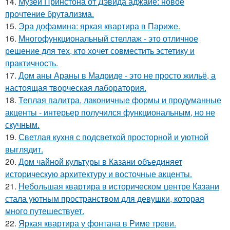
14.
Музей Принстона от Дэвида аджайе: новое
прочтение брутализма.
15.
Эра дофамина: яркая квартира в Париже.
16.
Многофункциональный стеллаж - это отличное
решение для тех, кто хочет совместить эстетику и
практичность.
17.
Дом аны Араны в Мадриде - это не просто жильё, а
настоящая творческая лаборатория.
18.
Теплая палитра, лаконичные формы и продуманные
акценты - интерьер получился функциональным, но не
скучным.
19.
Светлая кухня с подсветкой просторной и уютной
выглядит.
20.
Дом чайной культуры в Казани объединяет
историческую архитектуру и восточные акценты.
21.
Небольшая квартира в историческом центре Казани
стала уютным пространством для девушки, которая
много путешествует.
22.
Яркая квартира у фонтана в Риме треви.