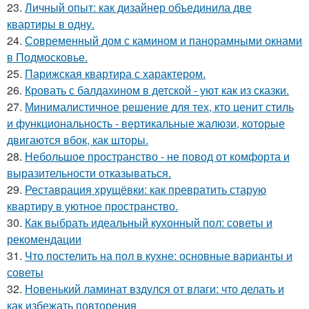
23.
Личный опыт: как дизайнер объединила две
квартиры в одну.
24.
Современный дом с камином и панорамными окнами
в Подмосковье.
25.
Парижская квартира с характером.
26.
Кровать с балдахином в детской - уют как из сказки.
27.
Минималистичное решение для тех, кто ценит стиль
и функциональность - вертикальные жалюзи, которые
двигаются вбок, как шторы.
28.
Небольшое пространство - не повод от комфорта и
выразительности отказываться.
29.
Реставрация хрущёвки: как превратить старую
квартиру в уютное пространство.
30.
Как выбрать идеальный кухонный пол: советы и
рекомендации
31.
Что постелить на пол в кухне: основные варианты и
советы
32.
Новенький ламинат вздулся от влаги: что делать и
как избежать повторения