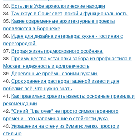
33.
Есть ли в Уфе археологические находки
34.
Таунхаус в Сочи: свет, покой и функциональность.
35.
Какие современные архитектурные проекты
появляются в Воронеже
36.
Идея для дизайна интерьера: кухня - гостиная с
перегородкой.
37.
Вторая жизнь подмосковного особняка.
38.
Преимущества установки забора из профнастила в
Москве: надежность и долговечность
39.
Деревянные проёмы своими руками.
40.
Срок хранения раствора гашёной извести для
побелки: всё, что нужно знать
41.
Как правильно хранить известь: основные правила и
рекомендации
42.
"Синий Платочек" не просто символ военного
времени - это напоминание о стойкости духа.
43.
Украшения на стену из бумаги: легко, просто и
стильно