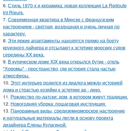
6.
Стиль 1970-х и керамика: новая коллекция La Redoute
Int Rieurs.
7.
Современная квартира в Минске с французским
настроением - светлая, воздушная и очень личная по
характеру.
8.
Эти яркие апартаменты находятся прямо на борту
круизного лайнера и отсылают к эстетике морских судов
середины XX века.
9.
В купеческом доме XIX века открылся бутик - отель
"Хоромы" - пространство, где история стала частью
атмосферы.
10.
Этот интерьер родился из диалога между историей
дома и страстью хозяйки к эстетике ар - деко.
11.
Рождество по-датски: дом, в котором живут традиции.
12.
Новогодняя уборка: пошаговая инструкция.
13.
Панорамные виды, средиземноморское настроение
и натуральные материалы легли в основу проекта
дизайнера Елены Кулагиной.