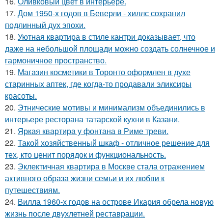
16.
Оливковый цвет в интерьере.
17.
Дом 1950-х годов в Беверли - хиллс сохранил
подлинный дух эпохи.
18.
Уютная квартира в стиле кантри доказывает, что
даже на небольшой площади можно создать солнечное и
гармоничное пространство.
19.
Магазин косметики в Торонто оформлен в духе
старинных аптек, где когда-то продавали эликсиры
красоты.
20.
Этнические мотивы и минимализм объединились в
интерьере ресторана татарской кухни в Казани.
21.
Яркая квартира у фонтана в Риме треви.
22.
Такой хозяйственный шкаф - отличное решение для
тех, кто ценит порядок и функциональность.
23.
Эклектичная квартира в Москве стала отражением
активного образа жизни семьи и их любви к
путешествиям.
24.
Вилла 1960-х годов на острове Икария обрела новую
жизнь после двухлетней реставрации.