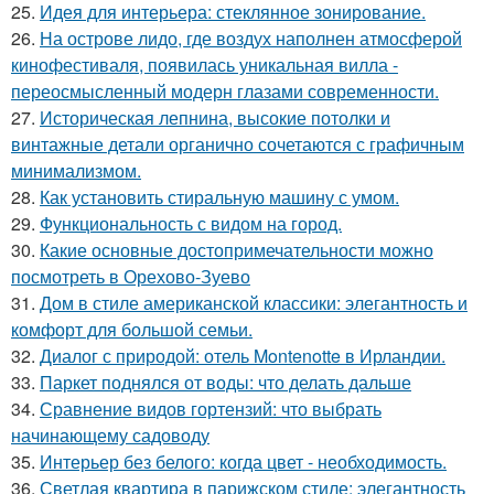
25.
Идея для интерьера: стеклянное зонирование.
26.
На острове лидо, где воздух наполнен атмосферой
кинофестиваля, появилась уникальная вилла -
переосмысленный модерн глазами современности.
27.
Историческая лепнина, высокие потолки и
винтажные детали органично сочетаются с графичным
минимализмом.
28.
Как установить стиральную машину с умом.
29.
Функциональность с видом на город.
30.
Какие основные достопримечательности можно
посмотреть в Орехово-Зуево
31.
Дом в стиле американской классики: элегантность и
комфорт для большой семьи.
32.
Диалог с природой: отель Montenotte в Ирландии.
33.
Паркет поднялся от воды: что делать дальше
34.
Сравнение видов гортензий: что выбрать
начинающему садоводу
35.
Интерьер без белого: когда цвет - необходимость.
36.
Светлая квартира в парижском стиле: элегантность