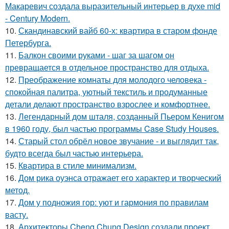
Макаревич создала выразительный интерьер в духе mid
- Century Modern.
10.
Скандинавский вайб 60-х: квартира в старом фонде
Петербурга.
11.
Балкон своими руками - шаг за шагом он
превращается в отдельное пространство для отдыха.
12.
Преображение комнаты для молодого человека -
спокойная палитра, уютный текстиль и продуманные
детали делают пространство взрослее и комфортнее.
13.
Легендарный дом шталя, созданный Пьером Кенигом
в 1960 году, был частью программы Case Study Houses.
14.
Старый стол обрёл новое звучание - и выглядит так,
будто всегда был частью интерьера.
15.
Квартира в стиле минимализм.
16.
Дом рика оуэнса отражает его характер и творческий
метод.
17.
Дом у подножия гор: уют и гармония по правилам
васту.
18.
Архитекторы Cheng Chung Design создали проект,