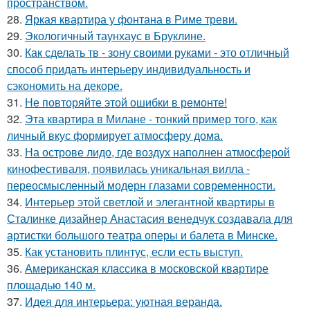
пространством.
28.
Яркая квартира у фонтана в Риме треви.
29.
Экологичный таунхаус в Бруклине.
30.
Как сделать тв - зону своими руками - это отличный
способ придать интерьеру индивидуальность и
сэкономить на декоре.
31.
Не повторяйте этой ошибки в ремонте!
32.
Эта квартира в Милане - тонкий пример того, как
личный вкус формирует атмосферу дома.
33.
На острове лидо, где воздух наполнен атмосферой
кинофестиваля, появилась уникальная вилла -
переосмысленный модерн глазами современности.
34.
Интерьер этой светлой и элегантной квартиры в
Сталинке дизайнер Анастасия венедчук создавала для
артистки большого театра оперы и балета в Минске.
35.
Как установить плинтус, если есть выступ.
36.
Американская классика в московской квартире
площадью 140 м.
37.
Идея для интерьера: уютная веранда.