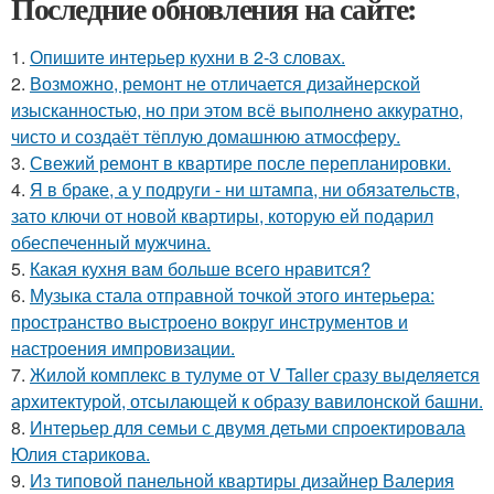
Последние обновления на сайте:
1.
Опишите интерьер кухни в 2-3 словах.
2.
Возможно, ремонт не отличается дизайнерской
изысканностью, но при этом всё выполнено аккуратно,
чисто и создаёт тёплую домашнюю атмосферу.
3.
Свежий ремонт в квартире после перепланировки.
4.
Я в браке, а у подруги - ни штампа, ни обязательств,
зато ключи от новой квартиры, которую ей подарил
обеспеченный мужчина.
5.
Какая кухня вам больше всего нравится?
6.
Музыка стала отправной точкой этого интерьера:
пространство выстроено вокруг инструментов и
настроения импровизации.
7.
Жилой комплекс в тулуме от V Taller сразу выделяется
архитектурой, отсылающей к образу вавилонской башни.
8.
Интерьер для семьи с двумя детьми спроектировала
Юлия старикова.
9.
Из типовой панельной квартиры дизайнер Валерия