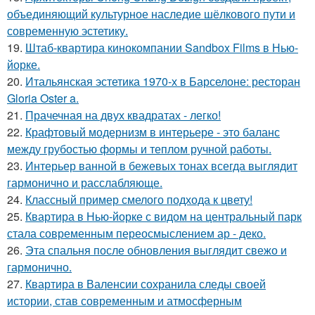
объединяющий культурное наследие шёлкового пути и
современную эстетику.
19.
Штаб-квартира кинокомпании Sandbox Films в Нью-
йорке.
20.
Итальянская эстетика 1970-х в Барселоне: ресторан
Gloria Oster a.
21.
Прачечная на двух квадратах - легко!
22.
Крафтовый модернизм в интерьере - это баланс
между грубостью формы и теплом ручной работы.
23.
Интерьер ванной в бежевых тонах всегда выглядит
гармонично и расслабляюще.
24.
Классный пример смелого подхода к цвету!
25.
Квартира в Нью-йорке с видом на центральный парк
стала современным переосмыслением ар - деко.
26.
Эта спальня после обновления выглядит свежо и
гармонично.
27.
Квартира в Валенсии сохранила следы своей
истории, став современным и атмосферным