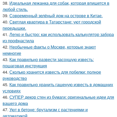
38.
Идеальная лежанка для собак, которая впишется в
любой стиль.
39.
Современный зелёный дом на острове в Китае.
40.
Светлая квартира в Татарстане: уют городской
передышки.
41.
Легко и быстро: как использовать калькулятор забора
из профнастила
42.
Необычные факты о Москве, которые знают
немногие
43.
Как правильно развести засохшую известь:
пошаговая инструкция
44.
Сколько хранится известь для побелки: полное
руководство
45.
Как правильно хранить гашеную известь в домашних
условиях
46.
СУПЕР декор стен из бумаги: оригинальные идеи для
вашего дома
47.
Уют в бетоне: брутализм с растениями и
автоматикой.