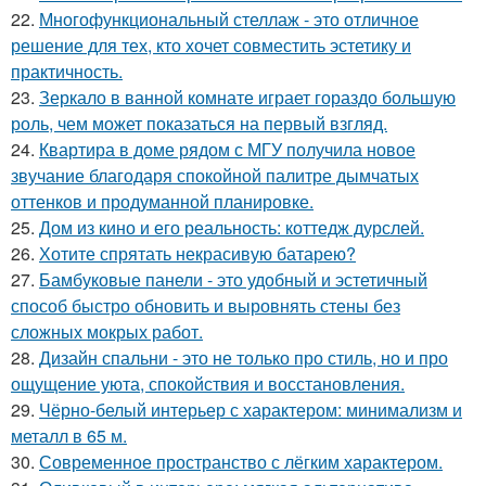
22.
Многофункциональный стеллаж - это отличное
решение для тех, кто хочет совместить эстетику и
практичность.
23.
Зеркало в ванной комнате играет гораздо большую
роль, чем может показаться на первый взгляд.
24.
Квартира в доме рядом с МГУ получила новое
звучание благодаря спокойной палитре дымчатых
оттенков и продуманной планировке.
25.
Дом из кино и его реальность: коттедж дурслей.
26.
Хотите спрятать некрасивую батарею?
27.
Бамбуковые панели - это удобный и эстетичный
способ быстро обновить и выровнять стены без
сложных мокрых работ.
28.
Дизайн спальни - это не только про стиль, но и про
ощущение уюта, спокойствия и восстановления.
29.
Чёрно-белый интерьер с характером: минимализм и
металл в 65 м.
30.
Современное пространство с лёгким характером.