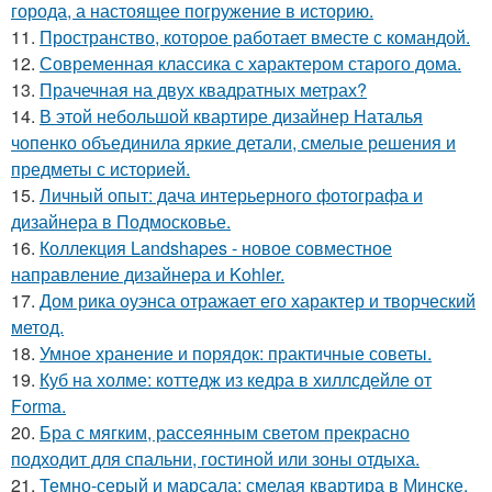
города, а настоящее погружение в историю.
11.
Пространство, которое работает вместе с командой.
12.
Современная классика с характером старого дома.
13.
Прачечная на двух квадратных метрах?
14.
В этой небольшой квартире дизайнер Наталья
чопенко объединила яркие детали, смелые решения и
предметы с историей.
15.
Личный опыт: дача интерьерного фотографа и
дизайнера в Подмосковье.
16.
Коллекция Landshapes - новое совместное
направление дизайнера и Kohler.
17.
Дом рика оуэнса отражает его характер и творческий
метод.
18.
Умное хранение и порядок: практичные советы.
19.
Куб на холме: коттедж из кедра в хиллсдейле от
Forma.
20.
Бра с мягким, рассеянным светом прекрасно
подходит для спальни, гостиной или зоны отдыха.
21.
Темно-серый и марсала: смелая квартира в Минске.