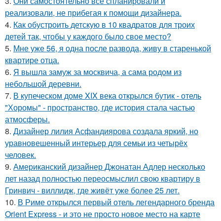
3.
Они самостоятельно всё спланировали и
реализовали, не прибегая к помощи дизайнера.
4.
Как обустроить детскую в 10 квадратов для троих
детей так, чтобы у каждого было свое место?
5.
Мне уже 56, я одна после развода, живу в старенькой
квартире отца.
6.
Я вышла замуж за москвича, а сама родом из
небольшой деревни.
7.
В купеческом доме XIX века открылся бутик - отель
"Хоромы" - пространство, где история стала частью
атмосферы.
8.
Дизайнер лилия Асфандиярова создала яркий, но
уравновешенный интерьер для семьи из четырёх
человек.
9.
Американский дизайнер Джонатан Адлер несколько
лет назад полностью переосмыслил свою квартиру в
Гринвич - виллидж, где живёт уже более 25 лет.
10.
В Риме открылся первый отель легендарного бренда
Orient Express - и это не просто новое место на карте