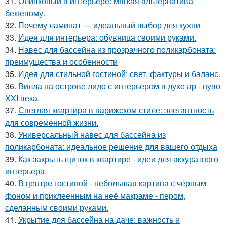
31.
Оливковый в интерьере: мягкая альтернатива
бежевому.
32.
Почему ламинат — идеальный выбор для кухни
33.
Идея для интерьера: обувница своими руками.
34.
Навес для бассейна из прозрачного поликарбоната:
преимущества и особенности
35.
Идея для стильной гостиной: свет, фактуры и баланс.
36.
Вилла на острове лидо с интерьером в духе ар - нуво
XXI века.
37.
Светлая квартира в парижском стиле: элегантность
для современной жизни.
38.
Универсальный навес для бассейна из
поликарбоната: идеальное решение для вашего отдыха
39.
Как закрыть щиток в квартире - идеи для аккуратного
интерьера.
40.
В центре гостиной - небольшая картина с чёрным
фоном и приклеенным на неё макраме - пером,
сделанным своими руками.
41.
Укрытие для бассейна на даче: важность и