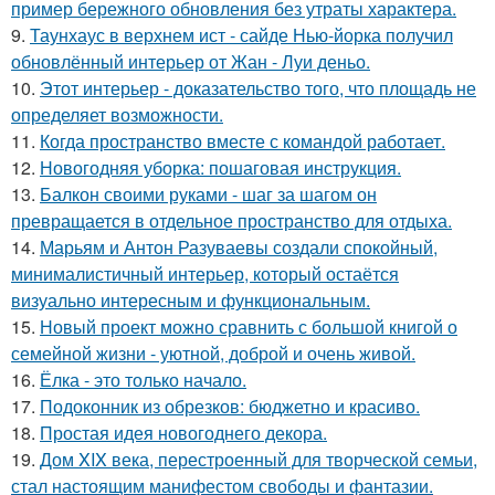
пример бережного обновления без утраты характера.
9.
Таунхаус в верхнем ист - сайде Нью-йорка получил
обновлённый интерьер от Жан - Луи деньо.
10.
Этот интерьер - доказательство того, что площадь не
определяет возможности.
11.
Когда пространство вместе с командой работает.
12.
Новогодняя уборка: пошаговая инструкция.
13.
Балкон своими руками - шаг за шагом он
превращается в отдельное пространство для отдыха.
14.
Марьям и Антон Разуваевы создали спокойный,
минималистичный интерьер, который остаётся
визуально интересным и функциональным.
15.
Новый проект можно сравнить с большой книгой о
семейной жизни - уютной, доброй и очень живой.
16.
Ёлка - это только начало.
17.
Подоконник из обрезков: бюджетно и красиво.
18.
Простая идея новогоднего декора.
19.
Дом XIX века, перестроенный для творческой семьи,
стал настоящим манифестом свободы и фантазии.