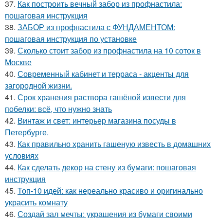
37.
Как построить вечный забор из профнастила:
пошаговая инструкция
38.
ЗАБОР из профнастила с ФУНДАМЕНТОМ:
пошаговая инструкция по установке
39.
Сколько стоит забор из профнастила на 10 соток в
Москве
40.
Современный кабинет и терраса - акценты для
загородной жизни.
41.
Срок хранения раствора гашёной извести для
побелки: всё, что нужно знать
42.
Винтаж и свет: интерьер магазина посуды в
Петербурге.
43.
Как правильно хранить гашеную известь в домашних
условиях
44.
Как сделать декор на стену из бумаги: пошаговая
инструкция
45.
Топ-10 идей: как нереально красиво и оригинально
украсить комнату
46.
Создай зал мечты: украшения из бумаги своими