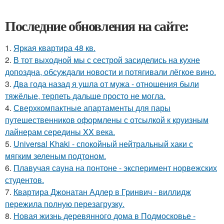
Последние обновления на сайте:
1.
Яркая квартира 48 кв.
2.
В тот выходной мы с сестрой засиделись на кухне
допоздна, обсуждали новости и потягивали лёгкое вино.
3.
Два года назад я ушла от мужа - отношения были
тяжёлые, терпеть дальше просто не могла.
4.
Сверхкомпактные апартаменты для пары
путешественников оформлены с отсылкой к круизным
лайнерам середины XX века.
5.
Universal Khaki - спокойный нейтральный хаки с
мягким зеленым подтоном.
6.
Плавучая сауна на понтоне - эксперимент норвежских
студентов.
7.
Квартира Джонатан Адлер в Гринвич - виллидж
пережила полную перезагрузку.
8.
Новая жизнь деревянного дома в Подмосковье -