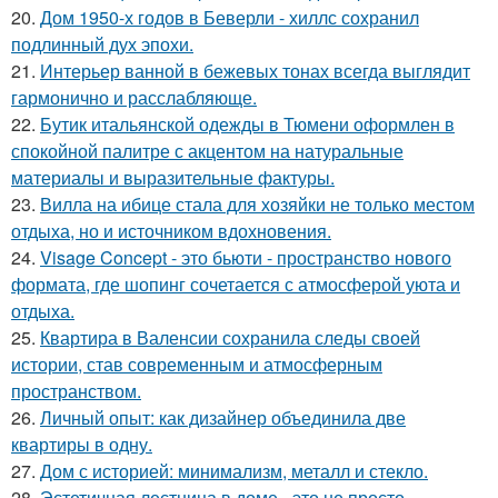
20.
Дом 1950-х годов в Беверли - хиллс сохранил
подлинный дух эпохи.
21.
Интерьер ванной в бежевых тонах всегда выглядит
гармонично и расслабляюще.
22.
Бутик итальянской одежды в Тюмени оформлен в
спокойной палитре с акцентом на натуральные
материалы и выразительные фактуры.
23.
Вилла на ибице стала для хозяйки не только местом
отдыха, но и источником вдохновения.
24.
Visage Concept - это бьюти - пространство нового
формата, где шопинг сочетается с атмосферой уюта и
отдыха.
25.
Квартира в Валенсии сохранила следы своей
истории, став современным и атмосферным
пространством.
26.
Личный опыт: как дизайнер объединила две
квартиры в одну.
27.
Дом с историей: минимализм, металл и стекло.
28.
Эстетичная лестница в доме - это не просто