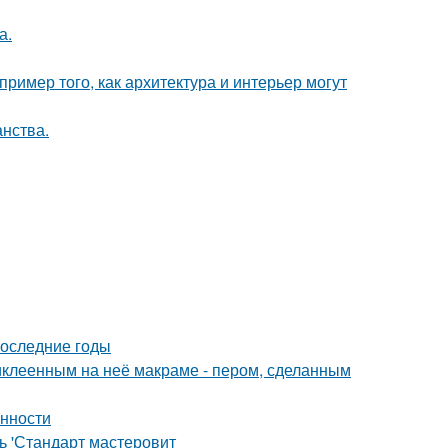
а.
ример того, как архитектура и интерьер могут
анства.
последние годы
иклеенным на неё макраме - пером, сделанным
енности
ь 'Стандарт мастеровит