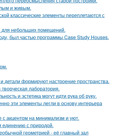
тёплого переосмысления старой постройки.
плым и живым.
сской классические элементы переплетаются с
е для небольших помещений.
оду, был частью программы Case Study Houses.
ом.
ет и детали формируют настроение пространства.
я творческая лаборатория.
ность и эстетика могут идти рука об руку.
нно эти элементы легли в основу интерьера
 с акцентом на минимализм и уют.
и единению с природой.
еобычной геометрией - её главный зал