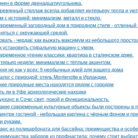
нен в форме двенадцатиугольника.
ревянный стеллаж всегда добавляет интерьеру тепла и уют
м с историей: минимализм, металл и стекло.
временный загородный дом в природном стиле - отличный п
няться с окружающей средой.
овать - чердак: как выжать максимум из небольшого простр
к установить стиральную машину с умом.
временное чтение классики: квартира в сталинском доме.
терьер недели: минимализм с тёплым акцентом.
хня не как у всех: 5 необычных идей для вашего дома
алог с природой: отель Montenotte в Ирландии.
кие природные места находятся рядом с городом
ть ли в Уфе археологические находки
унхаус в Сочи: свет, покой и функциональность.
Какие современные культурные объекты были построены в 
центре гостиной - небольшая картина с чёрным фоном и пр
и руками.
вес из поликарбоната для бассейна: преимущества и особ
еимущества заборов из профнастила: почему стоит выбрат