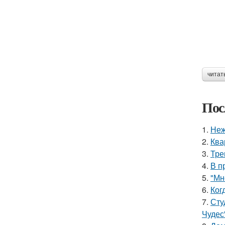
читат
Пос
1.
Неж
2.
Ква
3.
Тре
4.
В п
5.
"Мн
6.
Ког
7.
Сту
Чудес