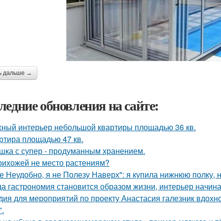
ь дальше →
ледние обновления на сайте:
ный интерьер небольшой квартиры площадью 36 кв.
ртира площадью 47 кв.
шка с супер - продуманным хранением.
рихожей не место растениям?
е Неудобно, я не Полезу Наверх": я купила нижнюю полку, н
да гастрономия становится образом жизни, интерьер начина
дия для мероприятий по проекту Анастасия галезник вдохн
".