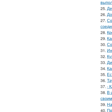
выпол
25.
Де
26.
До
27.
Со
соеди
28.
Кр
29.
Ка
30.
Со
31.
Ин
32.
Ку
33.
Ди
34.
Ка
35.
Ес
36.
Та
37.
- 
38.
В 
своим
39.
На
40.
Пр