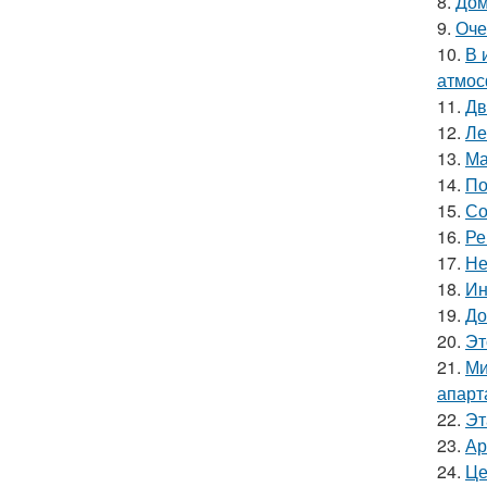
8.
Дом
9.
Оче
10.
В 
атмос
11.
Дв
12.
Ле
13.
Ма
14.
По
15.
Со
16.
Ре
17.
Не
18.
Ин
19.
До
20.
Эт
21.
Ми
апарт
22.
Эт
23.
Ар
24.
Це