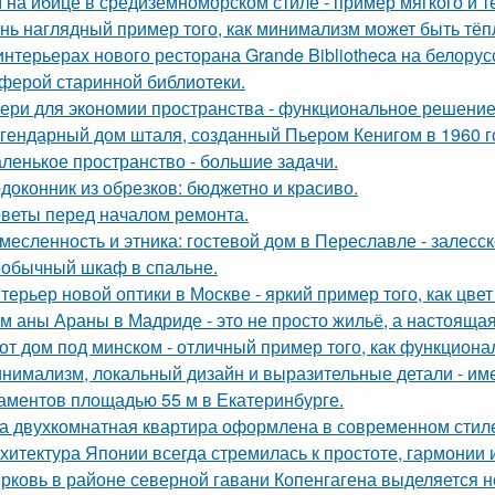
 на ибице в средиземноморском стиле - пример мягкого и 
нь наглядный пример того, как минимализм может быть тё
интерьерах нового ресторана Grande Bibliotheca на белору
ферой старинной библиотеки.
ери для экономии пространства - функциональное решени
гендарный дом шталя, созданный Пьером Кенигом в 1960 г
ленькое пространство - большие задачи.
доконник из обрезков: бюджетно и красиво.
веты перед началом ремонта.
месленность и этника: гостевой дом в Переславле - залесск
обычный шкаф в спальне.
терьер новой оптики в Москве - яркий пример того, как цв
м аны Араны в Мадриде - это не просто жильё, а настояща
от дом под минском - отличный пример того, как функциональ
нимализм, локальный дизайн и выразительные детали - име
аментов площадью 55 м в Екатеринбурге.
а двухкомнатная квартира оформлена в современном стиле
хитектура Японии всегда стремилась к простоте, гармонии 
рковь в районе северной гавани Копенгагена выделяется н