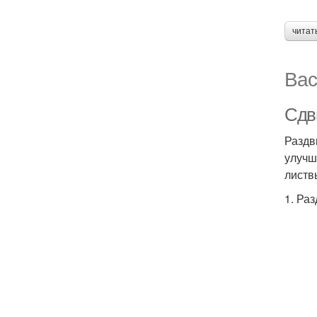
читат
Вас
Сдв
Раздв
улучш
листв
1. Ра