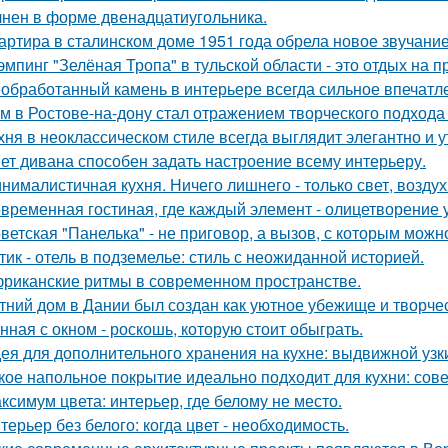
нен в форме двенадцатиугольника.
артира в сталинском доме 1951 года обрела новое звучани
эмпинг "Зелёная Тропа" в тульской области - это отдых на 
обработанный камень в интерьере всегда сильное впечатл
м в Ростове-на-дону стал отражением творческого подхода 
хня в неоклассическом стиле всегда выглядит элегантно и у
ет дивана способен задать настроение всему интерьеру.
нималистичная кухня. Ничего лишнего - только свет, воздух
временная гостиная, где каждый элемент - олицетворение у
ветская "Панелька" - не приговор, а вызов, с которым можн
тик - отель в подземелье: стиль с неожиданной историей.
риканские ритмы в современном пространстве.
тний дом в Дании был создан как уютное убежище и творчес
нная с окном - роскошь, которую стоит обыграть.
ея для дополнительного хранения на кухне: выдвижной узк
кое напольное покрытие идеально подходит для кухни: сов
ксимум цвета: интерьер, где белому не место.
терьер без белого: когда цвет - необходимость.