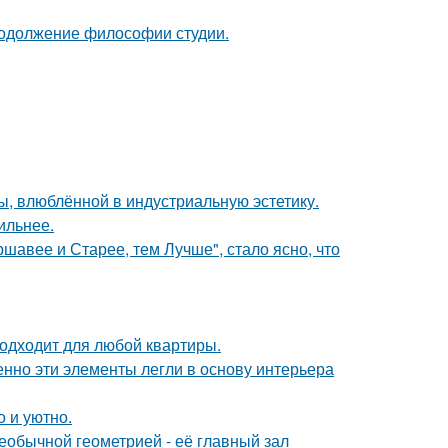
продолжение философии студии.
ы, влюблённой в индустриальную эстетику.
ильнее.
ршавее и Старее, тем Лучше", стало ясно, что
подходит для любой квартиры.
нно эти элементы легли в основу интерьера
о и уютно.
еобычной геометрией - её главный зал