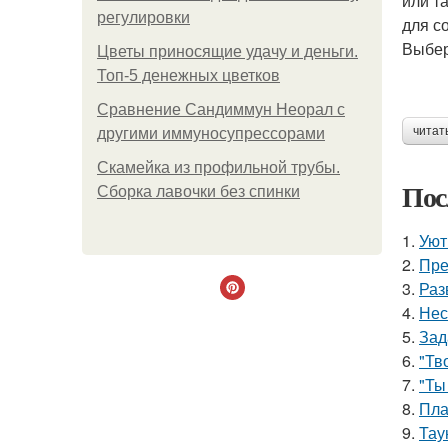
или т
регулировки
для с
Выбер
Цветы приносящие удачу и деньги.
Топ-5 денежных цветков
Сравнение Сандиммун Неорал с
читат
другими иммуносупрессорами
Скамейка из профильной трубы.
Пос
Сборка лавочки без спинки
1.
Уют
2.
Пре
3.
Раз
4.
Нес
5.
Зад
6.
"Тв
7.
"Ты
8.
Пла
9.
Тау