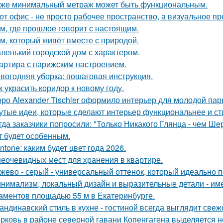
же минимальный метраж может быть функциональным.
от офис - не просто рабочее пространство, а визуальное 
м, где прошлое говорит с настоящим.
м, который живёт вместе с природой.
ленький городской дом с характером.
артира с парижским настроением.
вогодняя уборка: пошаговая инструкция.
к украсить коридор к новому году.
ро Alexander Tischler оформило интерьер для молодой пар
утые идеи, которые сделают интерьер функциональнее и ст
гда заказчики попросили: "Только Никакого Глянца - чем Ше
т будет особенным.
ntone: каким будет цвет года 2026.
неочевидных мест для хранения в квартире.
жево - серый - универсальный оттенок, который идеально 
нимализм, локальный дизайн и выразительные детали - име
аментов площадью 55 м в Екатеринбурге.
андинавский стиль в кухне - гостиной всегда выглядит свеж
рковь в районе северной гавани Копенгагена выделяется н