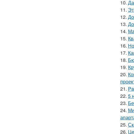
10.
Да
11.
Эт
12.
До
13.
До
14.
Ма
15.
Кв
16.
Но
17.
Ка
18.
Бю
19.
Кр
20.
Ко
проек
21.
Pa
22.
5 
23.
Бе
24.
Ми
апарт
25.
Ск
26.
Це