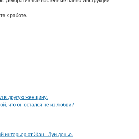
ары Декоративные настенные панно Инструкции
те к работе.
ал в другую женщину.
й, что он остался не из любви?
й интерьер от Жан - Луи деньо.