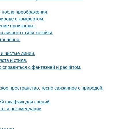
е после преображения.
природе с комфортом.
ение производит.
и личного стиля хозяйки.
тончённо.
 и чистые линии.
юта и стиля.
о справиться с фантазией и расчётом.
кое пространство, тесно связанное с природой.
ий шкафчик для специй.
еты и рекомендации