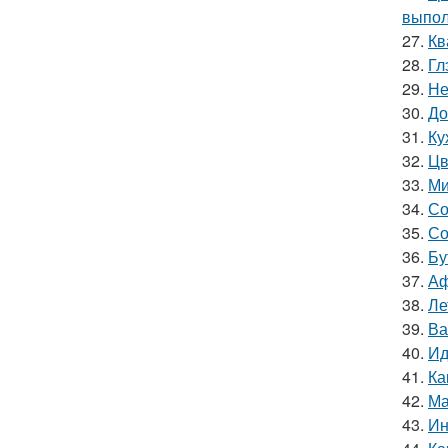
выпол
27.
Кв
28.
Гл
29.
Не
30.
До
31.
Ку
32.
Цв
33.
Ми
34.
Со
35.
Со
36.
Бу
37.
Аф
38.
Ле
39.
Ва
40.
Ид
41.
Ка
42.
Ма
43.
Ин