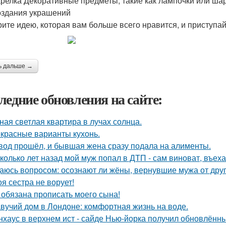
арелка Декоративные предметы, такие как лампочки или ш
оздания украшений
ите идею, которая вам больше всего нравится, и приступай
ь дальше →
ледние обновления на сайте:
ная светлая квартира в лучах солнца.
красные варианты кухонь.
вод прошёл, и бывшая жена сразу подала на алименты.
колько лет назад мой муж попал в ДТП - сам виноват, въех
аюсь вопросом: осознают ли жёны, вернувшие мужа от друго
оя сестра не ворует!
 обязана прописать моего сына!
вучий дом в Лондоне: комфортная жизнь на воде.
нхаус в верхнем ист - сайде Нью-йорка получил обновлённы