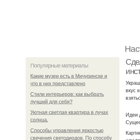
Нас
Сде
Популярные материалы
инс
Какие музеи есть в Мичуринске и
Украш
что в них представлено
вкус 
Стили интерьеров: как выбрать
взять
лучший для себя?
Уютная светлая квартира в лучах
Идеи 
солнца.
Сущес
Способы управления яркостью
Карти
свечения светодиодов. По способу