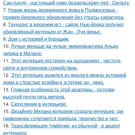
Сан-паулу - настоящий гимн бразильскому mid - Century.
7.
Новая жизнь деревянного дома в Подмосковье -
пример бережного обновления без утраты характера.
8.
Таунхаус в верхнем ист - сайде Нью-йорка получил
обновлённый интерьер от Жан - Луи деньо.
9.
Дом с историей и будущим.
10.
Лучше меньше да лучше: микроквартира Альдо
чибика в Милане.
11.
Этот интерьер построен на ощущениях - чистоте,
свете и внутреннем спокойствии.
12.
Этот интерьер родился из диалога между историей
дома и страстью хозяйки к эстетике ар - деко.
13.
Главная особенность этой квартиры - потолки
высотой почти пять метров.
14.
Скругление в интерьере.
15.
Дизайнер Милана колодник создала интерьер, где
гармонично сочетаются природа, творчество и уют.
16.
Трансформация тумбочки: из обычной - в акцент
интерьера.