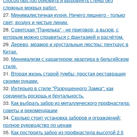
способ быстро обновить и выровнять стены без
сложных мокрых работ.
27.
Минималистичная кухня. Ничего лишнего - только
свет, воздух и чистые линии.
28.
Советская "Панелька" - не приговор, а вызов, с
которым можно справиться с фантазией и расчётом.
29.
Дерево, мрамор и хрустальные люстры: пентхаус в
Китае.
30.
Минимализм с характером: квартира в бельгийском
стиле.
31.
Вторая жизнь старой тумбы: простая реставрация
своими руками.
32.
Интерьер в стиле "Разрушенного Замка": как
соединить роскошь и брутальность.
33.
Как выбрать забор из металлического профнастила:
советы и рекомендации
34.
Сколько стоит установка заборов и ограждений:
полное руководство по ценам
35.
Как построить забор из профнастила высотой 2.5