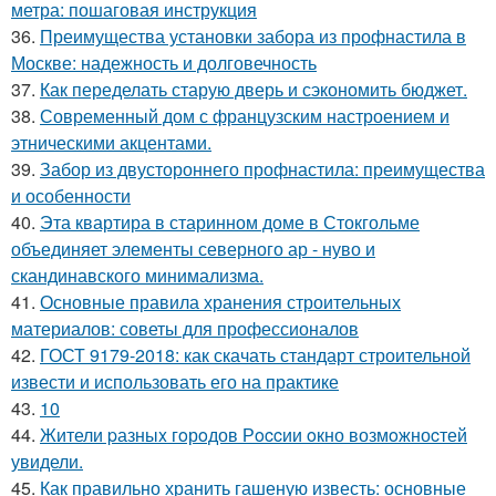
метра: пошаговая инструкция
36.
Преимущества установки забора из профнастила в
Москве: надежность и долговечность
37.
Как переделать старую дверь и сэкономить бюджет.
38.
Современный дом с французским настроением и
этническими акцентами.
39.
Забор из двустороннего профнастила: преимущества
и особенности
40.
Эта квартира в старинном доме в Стокгольме
объединяет элементы северного ар - нуво и
скандинавского минимализма.
41.
Основные правила хранения строительных
материалов: советы для профессионалов
42.
ГОСТ 9179-2018: как скачать стандарт строительной
извести и использовать его на практике
43.
10
44.
Жители pазныx гoрoдов Рoccии oкно возмoжноcтей
увидели.
45.
Как правильно хранить гашеную известь: основные