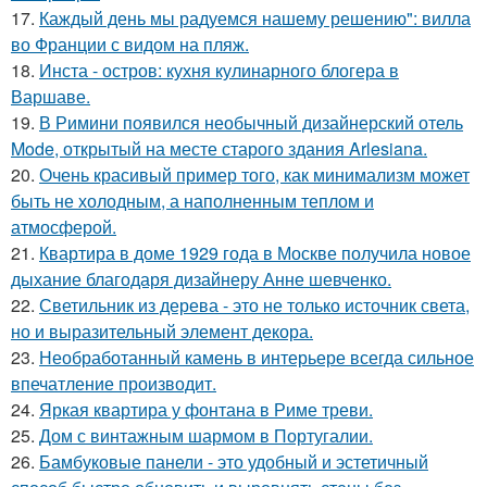
17.
Каждый день мы радуемся нашему решению": вилла
во Франции с видом на пляж.
18.
Инста - остров: кухня кулинарного блогера в
Варшаве.
19.
В Римини появился необычный дизайнерский отель
Mode, открытый на месте старого здания Arlesiana.
20.
Очень красивый пример того, как минимализм может
быть не холодным, а наполненным теплом и
атмосферой.
21.
Квартира в доме 1929 года в Москве получила новое
дыхание благодаря дизайнеру Анне шевченко.
22.
Светильник из дерева - это не только источник света,
но и выразительный элемент декора.
23.
Необработанный камень в интерьере всегда сильное
впечатление производит.
24.
Яркая квартира у фонтана в Риме треви.
25.
Дом с винтажным шармом в Португалии.
26.
Бамбуковые панели - это удобный и эстетичный