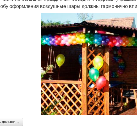
собу оформления воздушные шары должны гармонично впис
ь дальше →