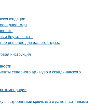
 рекомендации
последние годы
ронеже
шь и брутальность.
ьное решение для вашего отдыха
говая инструкция
нности
енты северного ар - нуво и скандинавского
и рекомендации
тку с встроенными крючками и даже настенными