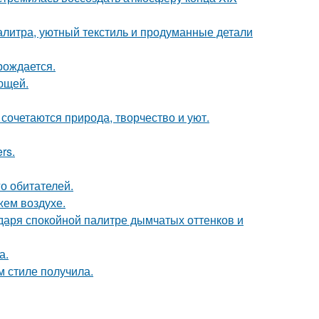
алитра, уютный текстиль и продуманные детали
рождается.
ющей.
сочетаются природа, творчество и уют.
rs.
о обитателей.
жем воздухе.
даря спокойной палитре дымчатых оттенков и
а.
м стиле получила.