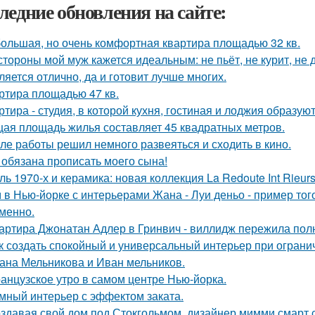
ледние обновления на сайте:
ольшая, но очень комфортная квартира площадью 32 кв.
стороны мой муж кажется идеальным: не пьёт, не курит, не 
ляется отлично, да и готовит лучше многих.
ртира площадью 47 кв.
ртира - студия, в которой кухня, гостиная и лоджия образу
ая площадь жилья составляет 45 квадратных метров.
ле работы решил немного развеяться и сходить в кино.
 обязана прописать моего сына!
ль 1970-х и керамика: новая коллекция La Redoute Int Rieurs
 в Нью-йорке с интерьерами Жана - Луи деньо - пример того
менно.
артира Джонатан Адлер в Гринвич - виллидж пережила полн
к создать спокойный и универсальный интерьер при огран
ана Мельникова и Иван мельников.
анцузское утро в самом центре Нью-йорка.
мный интерьер с эффектом заката.
здавая свой дом под Стокгольмом, дизайнер мимми смарт 