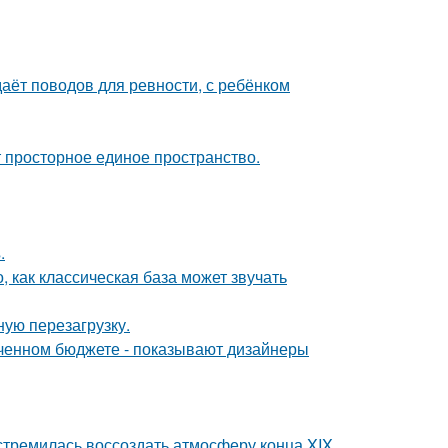
даёт поводов для ревности, с ребёнком
ют просторное единое пространство.
.
, как классическая база может звучать
ую перезагрузку.
иченном бюджете - показывают дизайнеры
стремилась воссоздать атмосферу конца XIX