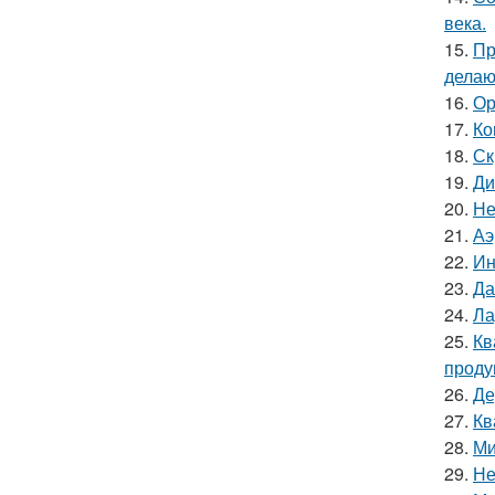
века.
15.
Пр
делаю
16.
Ор
17.
Ко
18.
Ск
19.
Ди
20.
Не
21.
Аэ
22.
Ин
23.
Да
24.
Ла
25.
Кв
проду
26.
Де
27.
Кв
28.
Ми
29.
Не