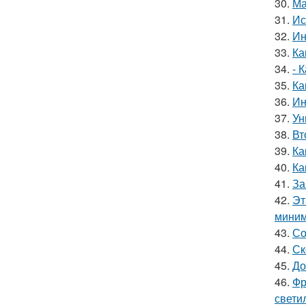
30.
Ма
31.
Ис
32.
Ин
33.
Ка
34.
- 
35.
Ка
36.
Ин
37.
Ун
38.
Вт
39.
Ка
40.
Ка
41.
За
42.
Эт
миним
43.
Со
44.
Ск
45.
До
46.
Фр
свети