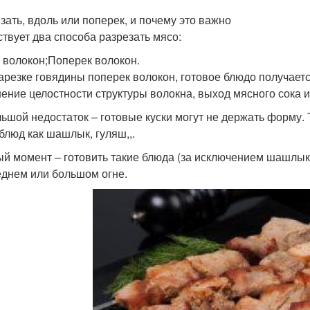
езать, вдоль или поперек, и почему это важно
твует два способа разрезать мясо:
 волокон;Поперек волокон.
арезке говядины поперек волокон, готовое блюдо получает
ение целостности структуры волокна, выход мясного сока 
ьшой недостаток – готовые куски могут не держать форму. 
 блюд как шашлык, гуляш,,.
й момент – готовить такие блюда (за исключением шашлыка
еднем или большом огне.