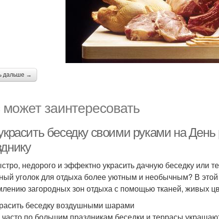
ь дальше →
 может заинтересовать
украсить беседку своими руками на День 
зднику
ыстро, недорого и эффектно украсить дачную беседку или те
ный уголок для отдыха более уютным и необычным? В этой
лению загородных зон отдыха с помощью тканей, живых цв
красить беседку воздушными шарами
 часто по большим праздникам беседки и террасы украша