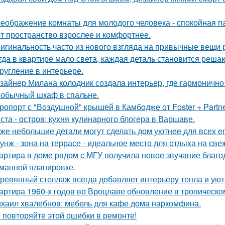
еображение комнаты для молодого человека - спокойная п
т пространство взрослее и комфортнее.
игинальность часто из нового взгляда на привычные вещи 
гда в квартире мало света, каждая деталь становится реша
ругление в интерьере.
зайнер Милана колодник создала интерьер, где гармонично 
обычный шкаф в спальне.
ропорт с "Воздушной" крышей в Камбодже от Foster + Partne
ста - остров: кухня кулинарного блогера в Варшаве.
же небольшие детали могут сделать дом уютнее для всех ег
унж - зона на террасе - идеальное место для отдыха на све
артира в доме рядом с МГУ получила новое звучание благо
манной планировке.
ревянный стеллаж всегда добавляет интерьеру тепла и уют
артира 1960-х годов во Вроцлаве обновление в тропическо
хаил хвалебнов: мебель для кафе дома наркомфина.
 повторяйте этой ошибки в ремонте!