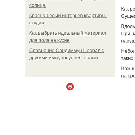
солнца.
Как р
Сущес
Красно-белый интерьер квартиры-
студии
Вдоль
При н
Как выбрать идеальный материал
наруш
для пола на кухне
Небол
Сравнение Сандиммун Неорал с
таких
другими иммуносупрессорами
Важны
на ср