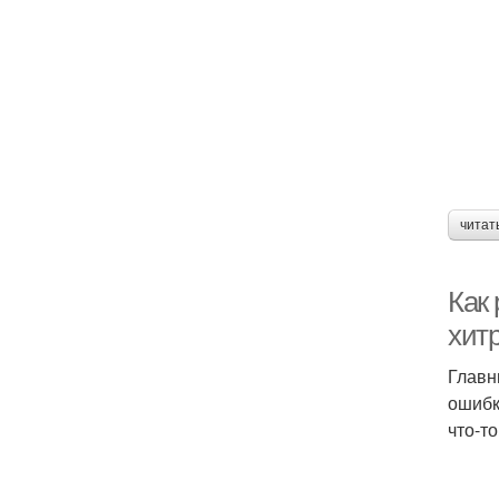
читат
Как
хит
Главн
ошибк
что-т