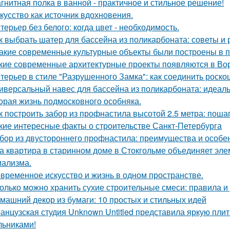
гнитная полка в ванной - практичное и стильное решение!
кусство как источник вдохновения.
терьер без белого: когда цвет - необходимость.
к выбрать шатер для бассейна из поликарбоната: советы и
Какие современные культурные объекты были построены в 
кие современные архитектурные проекты появляются в Во
терьер в стиле "Разрушенного Замка": как соединить роско
иверсальный навес для бассейна из поликарбоната: идеал
орая жизнь подмосковного особняка.
к построить забор из профнастила высотой 2.5 метра: поша
кие интересные факты о строительстве Санкт-Петербурга
бор из двустороннего профнастила: преимущества и особе
а квартира в старинном доме в Стокгольме объединяет элем
ализма.
временное искусство и жизнь в одном пространстве.
олько можно хранить сухие строительные смеси: правила 
машний декор из бумаги: 10 простых и стильных идей
анцузская студия Unknown Untitled представила яркую пли
льниками!