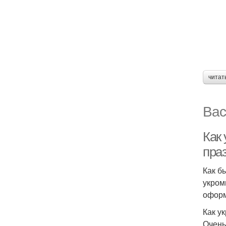
читат
Вас
Как 
пра
Как б
укром
оформ
Как у
Очень