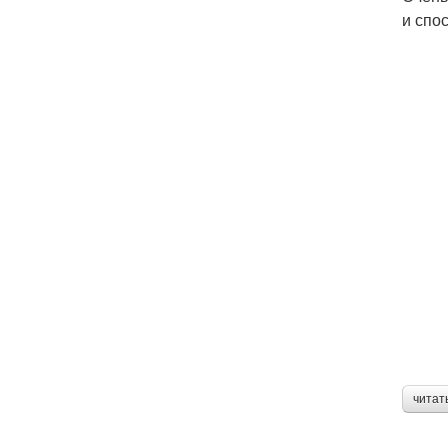
и спо
читат