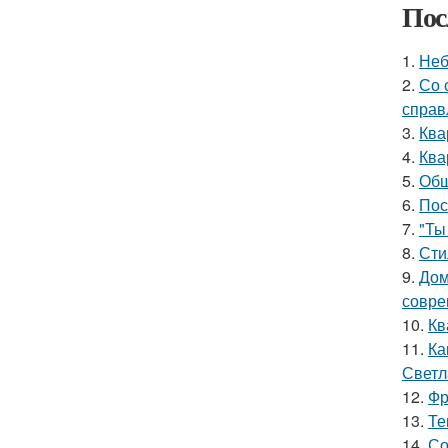
Пос
1.
Неб
2.
Со 
справ
3.
Ква
4.
Ква
5.
Общ
6.
Пос
7.
"Ты
8.
Сти
9.
Дом
совре
10.
Кв
11.
Ка
Светл
12.
Фр
13.
Те
14.
Со