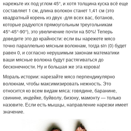
нарежьте их под углом 45°, и хотя толщина куска всё еще
составляет 1 см, длина волокон станет 1,41 см (это
квадратный корень из двух -для всех вас, ботанов,
которые радуются прямоугольным треугольникам
45°-45°-90°), это увеличение почти на 50%! Теперь
доведите это до крайности: если вы нарежете мясо
точно параллельно мясным волокнам, тогда sin (0) будет
равен 0, и согласно нерушимым законам математики
ваши мясные волокна будут растягиваться до
бесконечности. Ну и большая же эта корова!
Мораль истории: нарезайте мясо перпендикулярно
волокнам, чтобы максимизировать нежность. Это
относится ко всем видам мяса: говядине, баранине,
свинине, индейке, буйволу, бизону, мамонту — только
назовите. Если есть мышцы, направление нарезки имеет
значение.