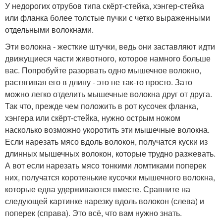
У недорогих отрубов типа скёрт-стейка, хэнгер-стейка
или фланка более толстые пучки с четко выраженными
отдельными волокнами.
Эти волокна - жесткие штучки, ведь они заставляют идти
движущиеся части животного, которое намного больше
вас. Попробуйте разорвать одно мышечное волокно,
растягивая его в длину - это не так-то просто. Зато
можно легко отделить мышечные волокна друг от друга.
Так что, прежде чем положить в рот кусочек фланка,
хэнгера или скёрт-стейка, нужно острым ножом
насколько возможно укоротить эти мышечные волокна.
Если нарезать мясо вдоль волокон, получатся куски из
длинных мышечных волокон, которые трудно разжевать.
А вот если нарезать мясо тонкими ломтиками поперек
них, получатся коротенькие кусочки мышечного волокна,
которые едва удерживаются вместе. Сравните на
следующей картинке нарезку вдоль волокон (слева) и
поперек (справа). Это всё, что вам нужно знать.