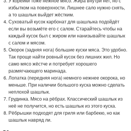
У корейки тоже нежное мясо. Жира внутри нет, но с
избытком на поверхности. Лишнее сало нужно снять,
а то шашлык выйдет жёстким.
Суховатый кусок карбонат для шашлыка подойдёт
если вы возьмёте его с салом. Старайтесь чтобы на
каждый кусок был с жиром или нанизывайте шашлык
с салом и мясом.
Окорок (задняя нога) большие куски мяса. Это удобно.
Так проще найти ровный кусок без лишних жил. Но
само мясо жёстче и потребует хорошего
размягчающего маринада.
Лопатка (передняя нога) немного нежнее окорока, но
меньше. При наличии большого куска можно сделать
неплохой шашлык.
Грудинка. Мясо на рёбрах. Классический шашлык из
неё не получится, но есть шашлык из этого куска.
Рёбрышки подходят для гриля или барбекю, но как
шашлык навряд ли.