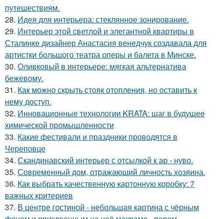
путешествиям.
28.
Идея для интерьера: стеклянное зонирование.
29.
Интерьер этой светлой и элегантной квартиры в
Сталинке дизайнер Анастасия венедчук создавала для
артистки большого театра оперы и балета в Минске.
30.
Оливковый в интерьере: мягкая альтернатива
бежевому.
31.
Как можно скрыть стояк отопления, но оставить к
нему доступ.
32.
Инновационные технологии KRATA: шаг в будущее
химической промышленности
33.
Какие фестивали и праздники проводятся в
Череповце
34.
Скандинавский интерьер с отсылкой к ар - нуво.
35.
Современный дом, отражающий личность хозяина.
36.
Как выбрать качественную картонную коробку: 7
важных критериев
37.
В центре гостиной - небольшая картина с чёрным
фоном и приклеенным на неё макраме - пером,