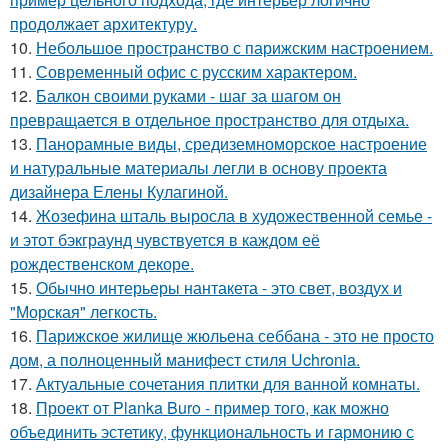
продолжает архитектуру.
10.
Небольшое пространство с парижским настроением.
11.
Современный офис с русским характером.
12.
Балкон своими руками - шаг за шагом он
превращается в отдельное пространство для отдыха.
13.
Панорамные виды, средиземноморское настроение
и натуральные материалы легли в основу проекта
дизайнера Елены Кулагиной.
14.
Жозефина шталь выросла в художественной семье -
и этот бэкграунд чувствуется в каждом её
рождественском декоре.
15.
Обычно интерьеры нантакета - это свет, воздух и
"Морская" легкость.
16.
Парижское жилище жюльена себбана - это не просто
дом, а полноценный манифест стиля Uchronia.
17.
Актуальные сочетания плитки для ванной комнаты.
18.
Проект от Planka Buro - пример того, как можно
объединить эстетику, функциональность и гармонию с