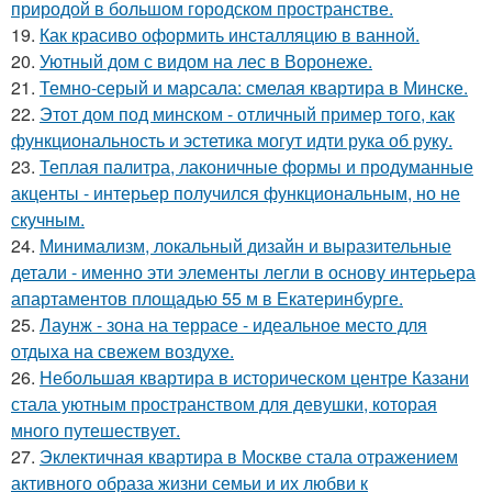
природой в большом городском пространстве.
19.
Как красиво оформить инсталляцию в ванной.
20.
Уютный дом с видом на лес в Воронеже.
21.
Темно-серый и марсала: смелая квартира в Минске.
22.
Этот дом под минском - отличный пример того, как
функциональность и эстетика могут идти рука об руку.
23.
Теплая палитра, лаконичные формы и продуманные
акценты - интерьер получился функциональным, но не
скучным.
24.
Минимализм, локальный дизайн и выразительные
детали - именно эти элементы легли в основу интерьера
апартаментов площадью 55 м в Екатеринбурге.
25.
Лаунж - зона на террасе - идеальное место для
отдыха на свежем воздухе.
26.
Небольшая квартира в историческом центре Казани
стала уютным пространством для девушки, которая
много путешествует.
27.
Эклектичная квартира в Москве стала отражением
активного образа жизни семьи и их любви к