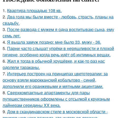
1.
Квартира площадью 108 кв.
2.
Два года мы были вместе - любовь, страсть, планы на
свадьбу.
3.
После развода с мужем я одна воспитываю сына, ему
семь лет.
4.
Я вышла замуж поздно: мне было 33, мужу - 36.
5.
Парни часто слышат упрёки в неряшливости и плохой
гигиене, особенно когда речь идёт об интимных вещах.
6.
Жил я тогда в обычной хрущёвке, и как-то раз нас
одолели тараканы.
7.
Интерьер построен на принципах цветотерапии: за
основу взяли марокканский кобальтово - синий,
дополнили его оранжевыми и мятными акцентами.
8.
Сверхкомпактные апартаменты для пары
путешественников оформлены с отсылкой к круизным
лайнерам середины XX века.
9.
Дом в скандинавском стиле в московской области -
пример цельного подхода, где интерьер логично