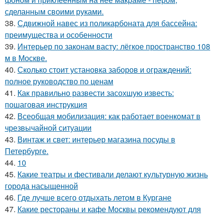
сделанным своими руками.
38.
Сдвижной навес из поликарбоната для бассейна:
преимущества и особенности
39.
Интерьер по законам васту: лёгкое пространство 108
м в Москве.
40.
Сколько стоит установка заборов и ограждений:
полное руководство по ценам
41.
Как правильно развести засохшую известь:
пошаговая инструкция
42.
Всеобщая мобилизация: как работает военкомат в
чрезвычайной ситуации
43.
Винтаж и свет: интерьер магазина посуды в
Петербурге.
44.
10
45.
Какие театры и фестивали делают культурную жизнь
города насыщенной
46.
Где лучше всего отдыхать летом в Кургане
47.
Какие рестораны и кафе Москвы рекомендуют для