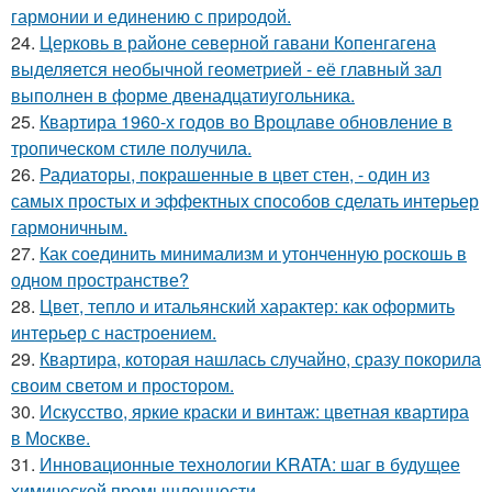
гармонии и единению с природой.
24.
Церковь в районе северной гавани Копенгагена
выделяется необычной геометрией - её главный зал
выполнен в форме двенадцатиугольника.
25.
Квартира 1960-х годов во Вроцлаве обновление в
тропическом стиле получила.
26.
Радиаторы, покрашенные в цвет стен, - один из
самых простых и эффектных способов сделать интерьер
гармоничным.
27.
Как соединить минимализм и утонченную роскошь в
одном пространстве?
28.
Цвет, тепло и итальянский характер: как оформить
интерьер с настроением.
29.
Квартира, которая нашлась случайно, сразу покорила
своим светом и простором.
30.
Искусство, яркие краски и винтаж: цветная квартира
в Москве.
31.
Инновационные технологии KRATA: шаг в будущее
химической промышленности