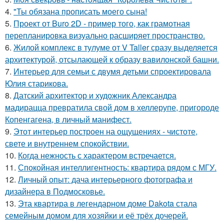
4.
"Ты обязана прописать моего сына!
5.
Проект от Buro 2D - пример того, как грамотная
перепланировка визуально расширяет пространство.
6.
Жилой комплекс в тулуме от V Taller сразу выделяется
архитектурой, отсылающей к образу вавилонской башни.
7.
Интерьер для семьи с двумя детьми спроектировала
Юлия старикова.
8.
Датский архитектор и художник Александра
мадирацца превратила свой дом в хеллерупе, пригороде
Копенгагена, в личный манифест.
9.
Этот интерьер построен на ощущениях - чистоте,
свете и внутреннем спокойствии.
10.
Когда нежность с характером встречается.
11.
Спокойная интеллигентность: квартира рядом с МГУ.
12.
Личный опыт: дача интерьерного фотографа и
дизайнера в Подмосковье.
13.
Эта квартира в легендарном доме Dakota стала
семейным домом для хозяйки и её трёх дочерей.