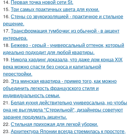
14.
Первая точка новой сети St.
15.
Три самых практичных цвета для кухни.
16.
Стены со звукоизоляцией - практичное и стильное
решение.
17.
Трансформация тумбочки: из обычной - в акцент
интерьера.
18.
Бежево - серый - универсальный оттенок, который
идеально подходит для любой квартиры.
19.
Никола хардинг доказала, что даже дом конца XIX
века можно спасти без сноса и капитальной
перестройки.
20.
Эта минская квартира - пример того, как можно
объединить легкость французского стиля и
индивидуальность семьи.
21.
Белая кухня действительно универсальна, но чтобы
она не выглядела "Стерильной", дизайнеры советуют
заранее продумать акценты.
22.
Стильная прихожая для легкой уборки.
23.
Архитектура Японии всегда стремилась к простоте,