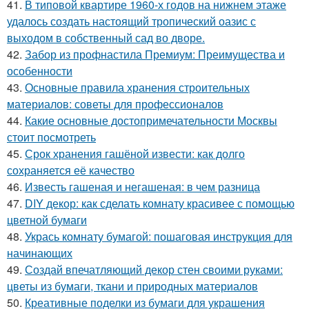
41.
В типовой квартире 1960-х годов на нижнем этаже
удалось создать настоящий тропический оазис с
выходом в собственный сад во дворе.
42.
Забор из профнастила Премиум: Преимущества и
особенности
43.
Основные правила хранения строительных
материалов: советы для профессионалов
44.
Какие основные достопримечательности Москвы
стоит посмотреть
45.
Срок хранения гашёной извести: как долго
сохраняется её качество
46.
Известь гашеная и негашеная: в чем разница
47.
DIY декор: как сделать комнату красивее с помощью
цветной бумаги
48.
Укрась комнату бумагой: пошаговая инструкция для
начинающих
49.
Создай впечатляющий декор стен своими руками:
цветы из бумаги, ткани и природных материалов
50.
Креативные поделки из бумаги для украшения