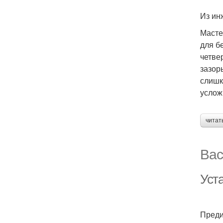
Из ин
Масте
для б
четве
зазор
слишк
услож
читат
Вас
Уст
Преди