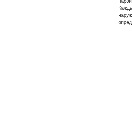
парои
Кажды
наруж
опред