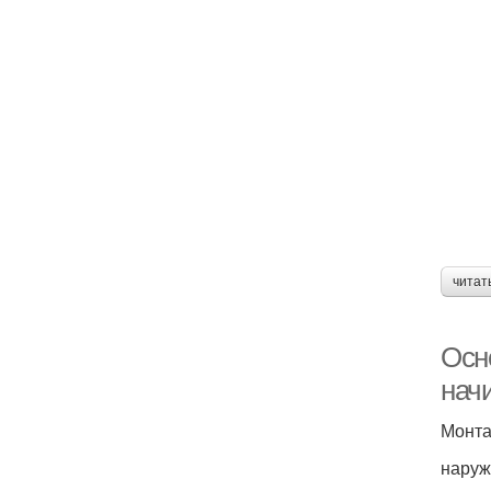
читат
Осн
нач
Монта
наруж