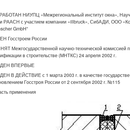
РАБОТАН НИУПЦ «Межрегиональный институт окна», Научн
и РААСН с участием компании «illbruck», СибАДИ, ООО «Ко
nscher GmbH”
Н Госстроем России
НЯТ Межгосударственной научно-технической комиссией п
тификации в строительстве (МНТКС) 24 апреля 2002 г.
ЕДЕН ВПЕРВЫЕ
ДЕН В ДЕЙСТВИЕ с 1 марта 2003 г. в качестве государств
новлением Госстроя России от 2 сентября 2002 г. №115
асть применения