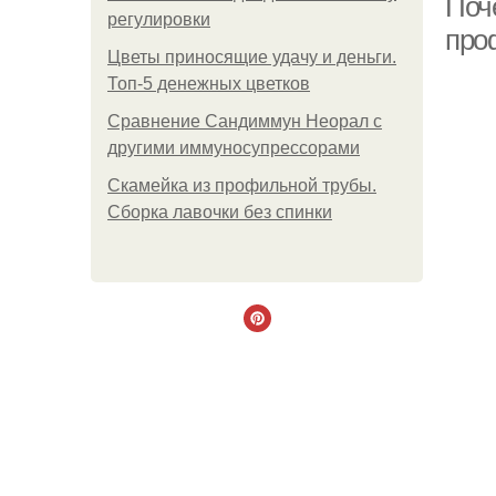
Поч
регулировки
про
Цветы приносящие удачу и деньги.
Топ-5 денежных цветков
Сравнение Сандиммун Неорал с
другими иммуносупрессорами
Скамейка из профильной трубы.
Сборка лавочки без спинки