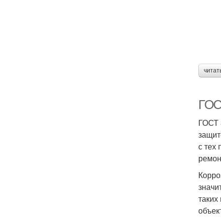
читат
ГОСТ
ГОСТ 
защит
с тех
ремон
Корро
значи
таких
объек