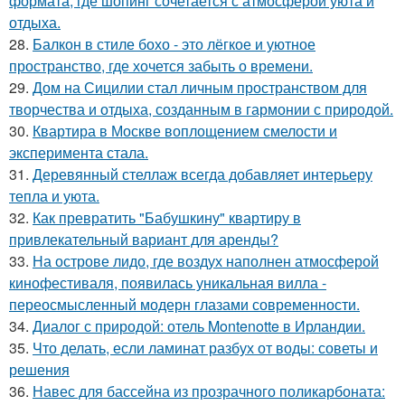
формата, где шопинг сочетается с атмосферой уюта и
отдыха.
28.
Балкон в стиле бохо - это лёгкое и уютное
пространство, где хочется забыть о времени.
29.
Дом на Сицилии стал личным пространством для
творчества и отдыха, созданным в гармонии с природой.
30.
Квартира в Москве воплощением смелости и
эксперимента стала.
31.
Деревянный стеллаж всегда добавляет интерьеру
тепла и уюта.
32.
Как превратить "Бабушкину" квартиру в
привлекательный вариант для аренды?
33.
На острове лидо, где воздух наполнен атмосферой
кинофестиваля, появилась уникальная вилла -
переосмысленный модерн глазами современности.
34.
Диалог с природой: отель Montenotte в Ирландии.
35.
Что делать, если ламинат разбух от воды: советы и
решения
36.
Навес для бассейна из прозрачного поликарбоната: