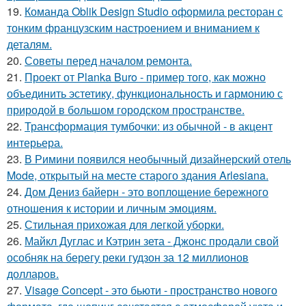
19.
Команда Oblik Design Studio оформила ресторан с
тонким французским настроением и вниманием к
деталям.
20.
Советы перед началом ремонта.
21.
Проект от Planka Buro - пример того, как можно
объединить эстетику, функциональность и гармонию с
природой в большом городском пространстве.
22.
Трансформация тумбочки: из обычной - в акцент
интерьера.
23.
В Римини появился необычный дизайнерский отель
Mode, открытый на месте старого здания Arlesiana.
24.
Дом Дениз байерн - это воплощение бережного
отношения к истории и личным эмоциям.
25.
Стильная прихожая для легкой уборки.
26.
Майкл Дуглас и Кэтрин зета - Джонс продали свой
особняк на берегу реки гудзон за 12 миллионов
долларов.
27.
Visage Concept - это бьюти - пространство нового