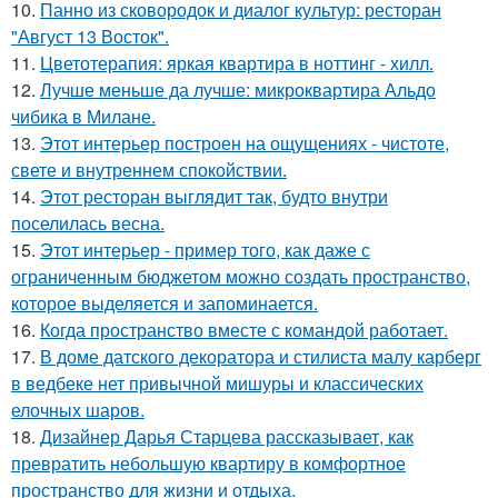
10.
Панно из сковородок и диалог культур: ресторан
"Август 13 Восток".
11.
Цветотерапия: яркая квартира в ноттинг - хилл.
12.
Лучше меньше да лучше: микроквартира Альдо
чибика в Милане.
13.
Этот интерьер построен на ощущениях - чистоте,
свете и внутреннем спокойствии.
14.
Этот ресторан выглядит так, будто внутри
поселилась весна.
15.
Этот интерьер - пример того, как даже с
ограниченным бюджетом можно создать пространство,
которое выделяется и запоминается.
16.
Когда пространство вместе с командой работает.
17.
В доме датского декоратора и стилиста малу карберг
в ведбеке нет привычной мишуры и классических
елочных шаров.
18.
Дизайнер Дарья Старцева рассказывает, как
превратить небольшую квартиру в комфортное
пространство для жизни и отдыха.