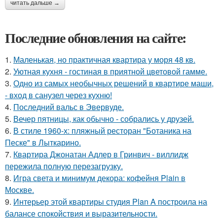
читать дальше →
Последние обновления на сайте:
1.
Маленькая, но практичная квартира у моря 48 кв.
2.
Уютная кухня - гостиная в приятной цветовой гамме.
3.
Одно из самых необычных решений в квартире маши,
- вход в санузел через кухню!
4.
Последний вальс в Эвервуде.
5.
Вечер пятницы, как обычно - собрались у друзей.
6.
В стиле 1960-х: пляжный ресторан "Ботаника на
Песке" в Лыткарино.
7.
Квартира Джонатан Адлер в Гринвич - виллидж
пережила полную перезагрузку.
8.
Игра света и минимум декора: кофейня Plain в
Москве.
9.
Интерьер этой квартиры студия Plan A построила на
балансе спокойствия и выразительности.