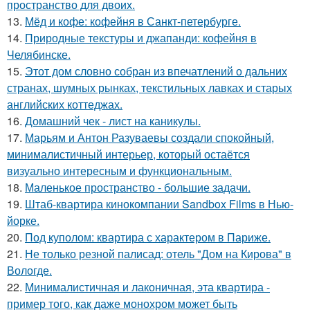
пространство для двоих.
13.
Мёд и кофе: кофейня в Санкт-петербурге.
14.
Природные текстуры и джапанди: кофейня в
Челябинске.
15.
Этот дом словно собран из впечатлений о дальних
странах, шумных рынках, текстильных лавках и старых
английских коттеджах.
16.
Домашний чек - лист на каникулы.
17.
Марьям и Антон Разуваевы создали спокойный,
минималистичный интерьер, который остаётся
визуально интересным и функциональным.
18.
Маленькое пространство - большие задачи.
19.
Штаб-квартира кинокомпании Sandbox Films в Нью-
йорке.
20.
Под куполом: квартира с характером в Париже.
21.
Не только резной палисад: отель "Дом на Кирова" в
Вологде.
22.
Минималистичная и лаконичная, эта квартира -
пример того, как даже монохром может быть