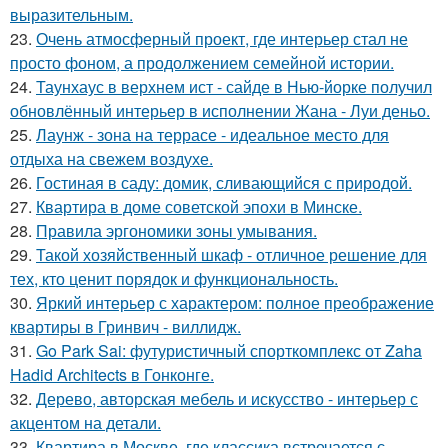
выразительным.
23.
Очень атмосферный проект, где интерьер стал не
просто фоном, а продолжением семейной истории.
24.
Таунхаус в верхнем ист - сайде в Нью-йорке получил
обновлённый интерьер в исполнении Жана - Луи деньо.
25.
Лаунж - зона на террасе - идеальное место для
отдыха на свежем воздухе.
26.
Гостиная в саду: домик, сливающийся с природой.
27.
Квартира в доме советской эпохи в Минске.
28.
Правила эргономики зоны умывания.
29.
Такой хозяйственный шкаф - отличное решение для
тех, кто ценит порядок и функциональность.
30.
Яркий интерьер с характером: полное преображение
квартиры в Гринвич - виллидж.
31.
Go Park Sai: футуристичный спорткомплекс от Zaha
Hadid Architects в Гонконге.
32.
Дерево, авторская мебель и искусство - интерьер с
акцентом на детали.
33.
Квартира в Москве, где классика встречается с