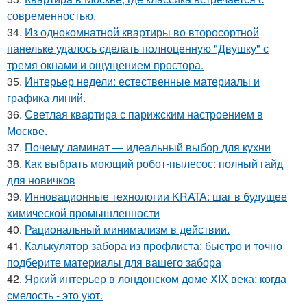
современностью.
34.
Из однокомнатной квартиры во второсортной
панельке удалось сделать полноценную "Двушку" с
тремя окнами и ощущением простора.
35.
Интерьер недели: естественные материалы и
графика линий.
36.
Светлая квартира с парижским настроением в
Москве.
37.
Почему ламинат — идеальный выбор для кухни
38.
Как выбрать моющий робот-пылесос: полный гайд
для новичков
39.
Инновационные технологии KRATA: шаг в будущее
химической промышленности
40.
Рациональный минимализм в действии.
41.
Калькулятор забора из профлиста: быстро и точно
подберите материалы для вашего забора
42.
Яркий интерьер в лондонском доме XIX века: когда
смелость - это уют.