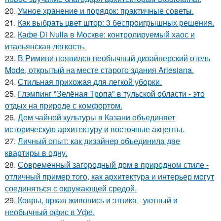
20.
Умное хранение и порядок: практичные советы.
21.
Как выбрать цвет штор: 3 беспроигрышных решения.
22.
Кафе Di Nulla в Москве: контролируемый хаос и
итальянская легкость.
23.
В Римини появился необычный дизайнерский отель
Mode, открытый на месте старого здания Arlesiana.
24.
Стильная прихожая для легкой уборки.
25.
Глэмпинг "Зелёная Тропа" в тульской области - это
отдых на природе с комфортом.
26.
Дом чайной культуры в Казани объединяет
историческую архитектуру и восточные акценты.
27.
Личный опыт: как дизайнер объединила две
квартиры в одну.
28.
Современный загородный дом в природном стиле -
отличный пример того, как архитектура и интерьер могут
соединяться с окружающей средой.
29.
Ковры, яркая живопись и этника - уютный и
необычный офис в Уфе.