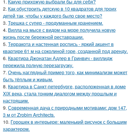
1.
Какую прихожую выбрали бы для себя?
2.
Как обустроить детскую в 10 квадратов для троих
детей так, чтобы у каждого было свое место?
3.
Трешка с супер - продуманным хранением.
4.
Вилла на мысе с видом на море получила новую
жизнь после бережной реставрации.
5.
Терракота и настенная роспись - яркий акцент в
квартире 61 м на соколиной горе, созданной под аренду.
6.
Квартира Джонатан Адлер в Гринвич - виллидж
пережила полную перезагрузку.
7.
Очень наглядный пример того, как минимализм может
быть тёплым и живым.
8.
Квартира в Санкт-петербурге, расположенная в доме
XIX века, стала тонким диалогом между прошлым и
настоящим.
9.
Современная дача с природными мотивами: дом 147,
3 м от Zrobim Architects.
10.
Горошек в интерьере: маленький рисунок с большим
характером.