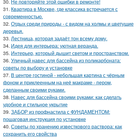
30.
Не повторяйте этой ошибки в ремонте!
31.
Квартира в Москве, где классика встречается с
современностью.
32.
Отдых среди природы - с видом на холмы и цветущие
деревья.
33.
Лестница, которая задаёт тон всему дому.
34.
Идея для интерьера: уютная веранда.
35.
Интерьер, который дышит светом и пространством.
36.
Уличный навес для бассейна из поликарбоната:
советы по выбору и установке
37.
В центре гостиной - небольшая картина с чёрным
фоном и приклеенным на неё макраме - пером,
сделанным своими руками.
38.
Навес для бассейна своими руками: как сделать
удобное и стильное укрытие
39.
ЗАБОР из профнастила с ФУНДАМЕНТОМ:
пошаговая инструкция по установке
40.
Советы по хранению известкового раствора: как
сохранить его свойства