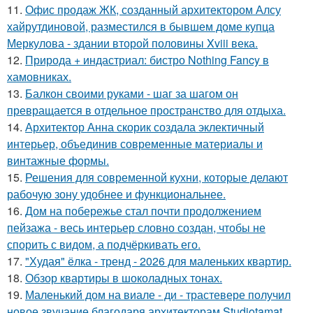
11.
Офис продаж ЖК, созданный архитектором Алсу
хайрутдиновой, разместился в бывшем доме купца
Меркулова - здании второй половины Xviii века.
12.
Природа + индастриал: бистро Nothing Fancy в
хамовниках.
13.
Балкон своими руками - шаг за шагом он
превращается в отдельное пространство для отдыха.
14.
Архитектор Анна скорик создала эклектичный
интерьер, объединив современные материалы и
винтажные формы.
15.
Решения для современной кухни, которые делают
рабочую зону удобнее и функциональнее.
16.
Дом на побережье стал почти продолжением
пейзажа - весь интерьер словно создан, чтобы не
спорить с видом, а подчёркивать его.
17.
"Худая" ёлка - тренд - 2026 для маленьких квартир.
18.
Обзор квартиры в шоколадных тонах.
19.
Маленький дом на виале - ди - трастевере получил
новое звучание благодаря архитекторам Studiotamat.