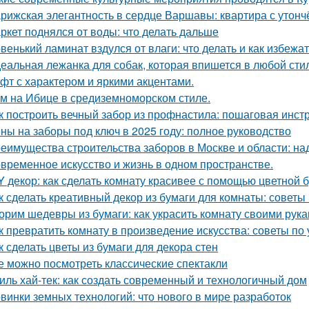
рижская элегантность в сердце Варшавы: квартира с утон
ркет поднялся от воды: что делать дальше
венький ламинат вздулся от влаги: что делать и как избежа
еальная лежанка для собак, которая впишется в любой стил
фт с характером и яркими акцентами.
м на Ибице в средиземноморском стиле.
к построить вечный забор из профнастила: пошаговая инст
ны на заборы под ключ в 2025 году: полное руководство
еимущества строительства заборов в Москве и области: над
временное искусство и жизнь в одном пространстве.
Y декор: как сделать комнату красивее с помощью цветной 
к сделать креативный декор из бумаги для комнаты: советы
орим шедевры из бумаги: как украсить комнату своими рук
к превратить комнату в произведение искусства: советы п
к сделать цветы из бумаги для декора стен
е можно посмотреть классические спектакли
иль хай-тек: как создать современный и технологичный дом
винки земных технологий: что нового в мире разработок