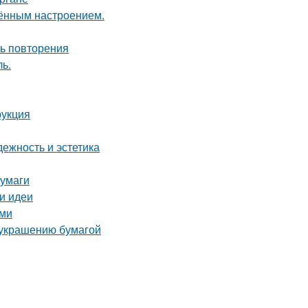
чённым настроением.
ть повторения
ь.
рукция
ежность и эстетика
бумаги
 и идеи
ами
о украшению бумагой