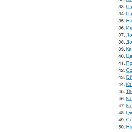
33.
Па
34.
Па
35.
Но
36.
Ид
37.
Ло
38.
До
39.
Ка
40.
Це
41.
Пр
42.
Со
43.
DI
44.
Ка
45.
Тв
46.
Ка
47.
Ка
48.
Гд
49.
Ст
50.
Но