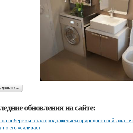
ь дальше →
ледние обновления на сайте:
 на побережье стал продолжением природного пейзажа - инт
атно его усиливает.