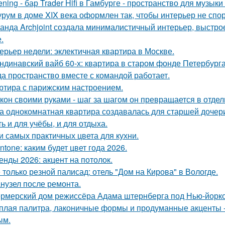
tening - бар Trader Hifi в Гамбурге - пространство для музык
рум в доме XIX века оформлен так, чтобы интерьер не спор
анда Archjoint создала минималистичный интерьер, выстрое
.
ерьер недели: эклектичная квартира в Москве.
ндинавский вайб 60-х: квартира в старом фонде Петербурга
да пространство вместе с командой работает.
ртира с парижским настроением.
кон своими руками - шаг за шагом он превращается в отдел
а однокомнатная квартира создавалась для старшей дочери
ь и для учёбы, и для отдыха.
и самых практичных цвета для кухни.
ntone: каким будет цвет года 2026.
енды 2026: акцент на потолок.
 только резной палисад: отель "Дом на Кирова" в Вологде.
нузел после ремонта.
рмерский дом режиссёра Адама штернберга под Нью-йорк
плая палитра, лаконичные формы и продуманные акценты -
ым.