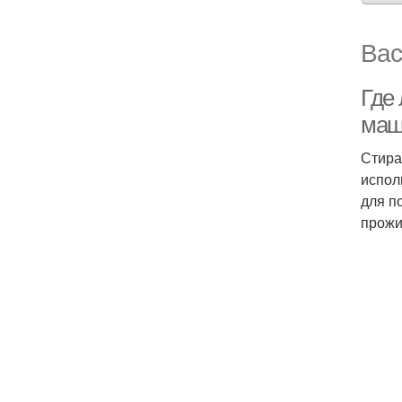
Вас
Где
маш
Стира
испол
для п
прожи