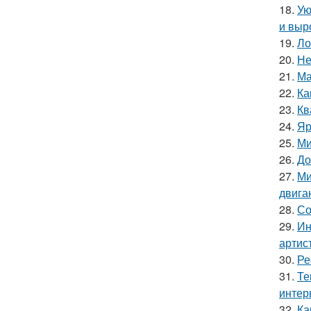
18.
Ую
и выр
19.
Ло
20.
Не
21.
Ма
22.
Ка
23.
Кв
24.
Яр
25.
Ми
26.
До
27.
Ми
двига
28.
Со
29.
Ин
артис
30.
Ре
31.
Те
интер
32.
Ка