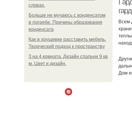
Гар
словах.
гард
Больше не мучаюсь с конденсатом
Всем 
в погребе. Причины образования
храни
конденсата
теплы
Как в хрущевке расставить мебель.
наход
Творческий подход к пространству
3 на 4 комната. Дизайн спальни 9 кв
Други
м. Цвет и дизайн.
дальн
Дом е