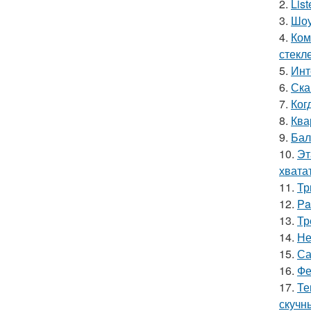
2.
Lis
3.
Шоу
4.
Ком
стекле
5.
Инт
6.
Ска
7.
Ког
8.
Ква
9.
Бал
10.
Эт
хватат
11.
Тр
12.
Pa
13.
Тр
14.
Не
15.
Са
16.
Фе
17.
Те
скучн