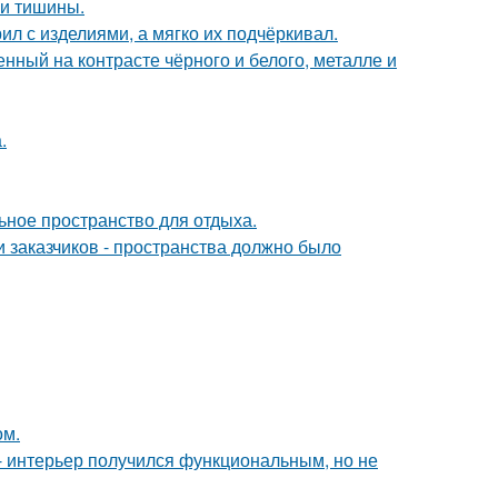
и и тишины.
ил с изделиями, а мягко их подчёркивал.
нный на контрасте чёрного и белого, металле и
.
ьное пространство для отдыха.
 заказчиков - пространства должно было
ом.
 интерьер получился функциональным, но не