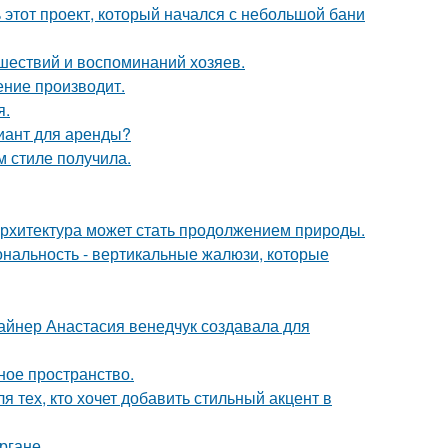
ь этот проект, который начался с небольшой бани
шествий и воспоминаний хозяев.
ение производит.
я.
иант для аренды?
м стиле получила.
к архитектура может стать продолжением природы.
ональность - вертикальные жалюзи, которые
зайнер Анастасия венедчук создавала для
ное пространство.
 тех, кто хочет добавить стильный акцент в
ргане