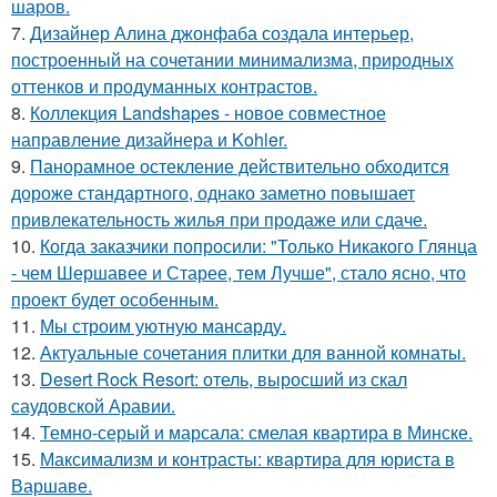
шаров.
7.
Дизайнер Алина джонфаба создала интерьер,
построенный на сочетании минимализма, природных
оттенков и продуманных контрастов.
8.
Коллекция Landshapes - новое совместное
направление дизайнера и Kohler.
9.
Панорамное остекление действительно обходится
дороже стандартного, однако заметно повышает
привлекательность жилья при продаже или сдаче.
10.
Когда заказчики попросили: "Только Никакого Глянца
- чем Шершавее и Старее, тем Лучше", стало ясно, что
проект будет особенным.
11.
Мы строим уютную мансарду.
12.
Актуальные сочетания плитки для ванной комнаты.
13.
Desert Rock Resort: отель, выросший из скал
саудовской Аравии.
14.
Темно-серый и марсала: смелая квартира в Минске.
15.
Максимализм и контрасты: квартира для юриста в
Варшаве.