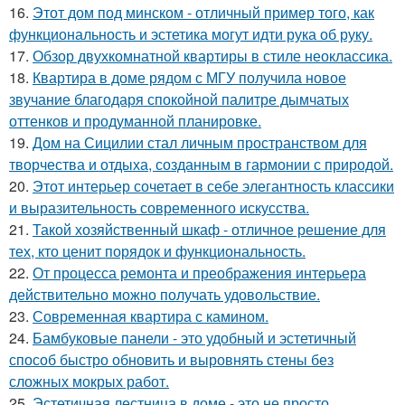
16.
Этот дом под минском - отличный пример того, как
функциональность и эстетика могут идти рука об руку.
17.
Обзор двухкомнатной квартиры в стиле неоклассика.
18.
Квартира в доме рядом с МГУ получила новое
звучание благодаря спокойной палитре дымчатых
оттенков и продуманной планировке.
19.
Дом на Сицилии стал личным пространством для
творчества и отдыха, созданным в гармонии с природой.
20.
Этот интерьер сочетает в себе элегантность классики
и выразительность современного искусства.
21.
Такой хозяйственный шкаф - отличное решение для
тех, кто ценит порядок и функциональность.
22.
От процесса ремонта и преображения интерьера
действительно можно получать удовольствие.
23.
Современная квартира с камином.
24.
Бамбуковые панели - это удобный и эстетичный
способ быстро обновить и выровнять стены без
сложных мокрых работ.
25.
Эстетичная лестница в доме - это не просто