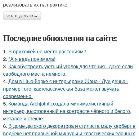
реализовать их на практике:
читать дальше →
Последние обновления на сайте:
1.
В прихожей не место растениям?
2.
"А я ведь понимала!
3.
Как обустроить уютный уголок для чтения - даже если
свободного места немного.
4.
Дом в Нью-йорке с интерьерами Жана - Луи деньо -
пример того, как классическая база может звучать
современно.
5.
Команда Archjoint создала минималистичный
интерьер, выстроенный на контрасте чёрного и белого,
металле и стекле.
6.
В доме датского декоратора и стилиста малу карберг в
ведбеке нет привычной мишуры и классических елочных