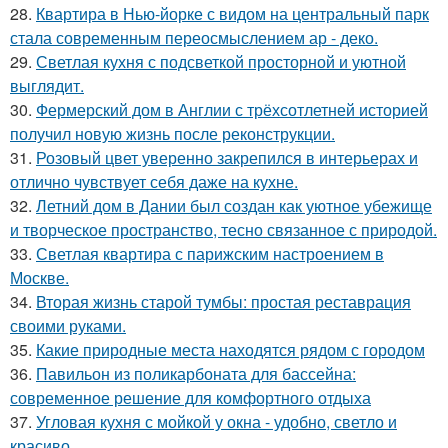
28.
Квартира в Нью-йорке с видом на центральный парк
стала современным переосмыслением ар - деко.
29.
Светлая кухня с подсветкой просторной и уютной
выглядит.
30.
Фермерский дом в Англии с трёхсотлетней историей
получил новую жизнь после реконструкции.
31.
Розовый цвет уверенно закрепился в интерьерах и
отлично чувствует себя даже на кухне.
32.
Летний дом в Дании был создан как уютное убежище
и творческое пространство, тесно связанное с природой.
33.
Светлая квартира с парижским настроением в
Москве.
34.
Вторая жизнь старой тумбы: простая реставрация
своими руками.
35.
Какие природные места находятся рядом с городом
36.
Павильон из поликарбоната для бассейна:
современное решение для комфортного отдыха
37.
Угловая кухня с мойкой у окна - удобно, светло и
красиво.