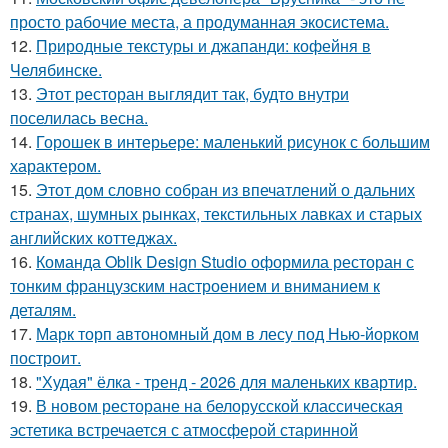
просто рабочие места, а продуманная экосистема.
12.
Природные текстуры и джапанди: кофейня в
Челябинске.
13.
Этот ресторан выглядит так, будто внутри
поселилась весна.
14.
Горошек в интерьере: маленький рисунок с большим
характером.
15.
Этот дом словно собран из впечатлений о дальних
странах, шумных рынках, текстильных лавках и старых
английских коттеджах.
16.
Команда Oblik Design Studio оформила ресторан с
тонким французским настроением и вниманием к
деталям.
17.
Марк торп автономный дом в лесу под Нью-йорком
построит.
18.
"Худая" ёлка - тренд - 2026 для маленьких квартир.
19.
В новом ресторане на белорусской классическая
эстетика встречается с атмосферой старинной