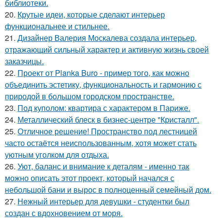
библиотеки.
20.
Крутые идеи, которые сделают интерьер
функциональнее и стильнее.
21.
Дизайнер Валерия Москалева создала интерьер,
отражающий сильный характер и активную жизнь своей
заказчицы.
22.
Проект от Planka Buro - пример того, как можно
объединить эстетику, функциональность и гармонию с
природой в большом городском пространстве.
23.
Под куполом: квартира с характером в Париже.
24.
Металлический блеск в бизнес-центре "Кристалл".
25.
Отличное решение! Пространство под лестницей
часто остаётся неиспользованным, хотя может стать
уютным уголком для отдыха.
26.
Уют, баланс и внимание к деталям - именно так
можно описать этот проект, который начался с
небольшой бани и вырос в полноценный семейный дом.
27.
Нежный интерьер для девушки - студентки был
создан с вдохновением от моря.