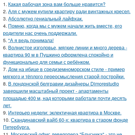
1.
Какая рабочая зона вам больше нравится?
2.
Аля с мужем купили квартиру ради винтажных кресел.
3.
Абсолютно гениальный лайфхак.
4.
Помню, когда мы с мужем начали жить вместе, его
родители нас очень поддержали.
5.
"А я ведь понимала!
6.
Волнистое изголовье, мягкие линии и много дерева -
квартира 90 м в Пушкино оформлена спокойно и
функционально для семьи с ребёнком.
7.
Дом на ибице в средиземноморском стиле - пример
мягкого и тёплого переосмысления старой постройки.
8.
В лондонской белгравии дизайнеры Dimorestudio
завершили масштабный проект - апартаменты
площадью 400 м, над которыми работали почти десять
лет.
9.
Интерьер недели: эклектичная квартира в Москве.
10.
Скандинавский вайб 60-х: квартира в старом фонде
Петербурга.
11.
Московский офис девелопера "Брусника" - это не